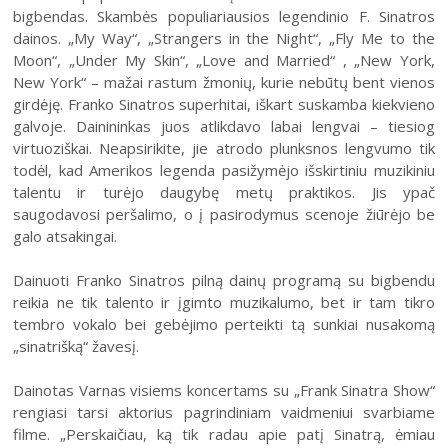
bigbendas. Skambės populiariausios legendinio F. Sinatros
2004–2017 m. festivalis
dainos. „My Way“, „Strangers in the Night“, „Fly Me to the
Moon“, „Under My Skin“, „Love and Married“ , „New York,
New York“ – mažai rastum žmonių, kurie nebūtų bent vienos
girdėję. Franko Sinatros superhitai, iškart suskamba kiekvieno
galvoje. Dainininkas juos atlikdavo labai lengvai – tiesiog
virtuoziškai. Neapsirikite, jie atrodo plunksnos lengvumo tik
todėl, kad Amerikos legenda pasižymėjo išskirtiniu muzikiniu
talentu ir turėjo daugybę metų praktikos. Jis ypač
saugodavosi peršalimo, o į pasirodymus scenoje žiūrėjo be
galo atsakingai.
Dainuoti Franko Sinatros pilną dainų programą su bigbendu
reikia ne tik talento ir įgimto muzikalumo, bet ir tam tikro
tembro vokalo bei gebėjimo perteikti tą sunkiai nusakomą
„sinatrišką“ žavesį.
Dainotas Varnas visiems koncertams su „Frank Sinatra Show“
rengiasi tarsi aktorius pagrindiniam vaidmeniui svarbiame
filme. „Perskaičiau, ką tik radau apie patį Sinatrą, ėmiau