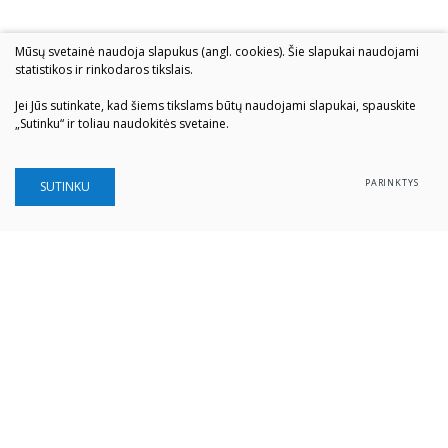
Mūsų svetainė naudoja slapukus (angl. cookies). Šie slapukai naudojami
statistikos ir rinkodaros tikslais.
Jei Jūs sutinkate, kad šiems tikslams būtų naudojami slapukai, spauskite
„Sutinku“ ir toliau naudokitės svetaine.
PARINKTYS
SUTINKU
Šiaulių „Aušros" muziejus
Biudžetinė įstaiga
Įstaigos kodas: 190757036
Vilniaus g. 74, LT-76283 Šiauliai
Tel. (0 41) 52 69 33
El. paštas:
info@ausrosmuziejus.lt
Struktūra ir kontaktai