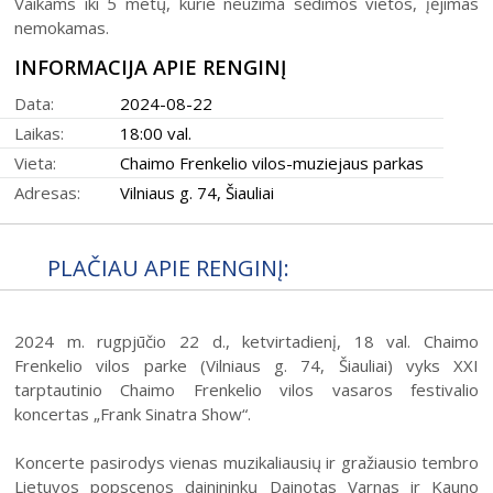
Vaikams iki 5 metų, kurie neužima sėdimos vietos, įėjimas
31
nemokamas.
INFORMACIJA APIE RENGINĮ
Data:
2024-08-22
Laikas:
18:00 val.
Vieta:
Chaimo Frenkelio vilos-muziejaus parkas
2026 (XXIII festivalis)
Adresas:
Vilniaus g. 74, Šiauliai
2025 (XXII festivalis)
2024 (XXI festivalis)
PLAČIAU APIE RENGINĮ:
2023 (XX festivalis)
2022 (XIX festivalis)
2024 m. rugpjūčio 22 d., ketvirtadienį, 18 val. Chaimo
Frenkelio vilos parke (Vilniaus g. 74, Šiauliai) vyks XXI
2021 (XVIII festivalis)
tarptautinio Chaimo Frenkelio vilos vasaros festivalio
2020 (XVII festivalis)
koncertas „Frank Sinatra Show“.
2019 (XVI festivalis)
Koncerte pasirodys vienas muzikaliausių ir gražiausio tembro
2018 (XV festivalis)
Lietuvos popscenos dainininkų Dainotas Varnas ir Kauno