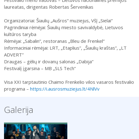
laureatas, dirigentas Robertas Šervenikas
Organizatoriai: Šiaulių „Aušros“ muziejus, VšĮ „Sielai“
Pagrindiniai rėmėjai: Šiaulių miesto savivaldybė, Lietuvos
kultūros taryba
Rėmėjai: „Sabalin“, restoranas „Bleu de Frenkel“
Informaciniai rėmėjai: LRT, „Etaplius“, „Šiaulių kraštas“, „LT
ADVERT“
Draugas – gėlių ir dovanų salonas „Dabija“
Festivalį įgarsina – MB „SLS Tech“
Visa XXI tarptautinio Chaimo Frenkelio vilos vasaros festivalio
programa –
https://i.ausrosmuziejus.lt/4NlVv
Galerija