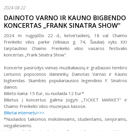
Šiaulių istorijos muziejus
Fotografijos muziejaus ekspozicija
2024-08-22
Šiuo metu veikiančios parodos
Fotografijos muziejus
Venclauskių namų-muziejaus ekspozicija
DAINOTO VARNO IR KAUNO BIGBENDO
Kilnojamos parodos
Dviračių muziejus
KONCERTAS „FRANK SINATRA SHOW“
Bilietų kainos
Chaimo Frenkelio vilos-muziejaus ekspozicij
Virtualiosios parodos
Radijo ir televizijos muziejus
Padalinių darbo laikas
Žaliūkių malūnininko sodybos-muziejaus eks
2024 m. rugpjūčio 22 d., ketvirtadienį, 18 val. Chaimo
Vaikams
Parodų archyvas
Žaliūkių malūnininko sodyba-muziejus
Frenkelio vilos parke (Vilniaus g. 74, Šiauliai) vyks XXI
Kainoraštis
Dviračių muziejaus ekspozicija
tarptautinio Chaimo Frenkelio vilos vasaros festivalio
Suaugusiesiems
Virtualios galerijos
Poeto Jovaro namas-muziejus
Rugpjūtis
2026
Mano ir mūsų istorija
Radijo ir televizijos muziejaus ekspozicija
koncertas „Frank Sinatra Show“.
Šiaulių m. sav. kultūros krepšelis
PR
AN
TR
KE
PE
ŠE
SE
Koncerte pasirodys vienas muzikaliausių ir gražiausio tembro
Kultūros pasas
1
2
Lietuvos popscenos dainininkų Dainotas Varnas ir Kauno
Integruotos muziejinės pamokos
bigbendas. Skambės populiariausios legendinio F. Sinatros
3
4
5
6
7
8
9
dainos.
Bilieto kaina: 15 Eur, su nuolaida 12 Eur*
10
11
12
13
14
15
16
Bilietus į koncertus galima įsigyti „TICKET MARKET“ ir
Chaimo Frenkelio vilos-muziejaus kasose.
17
18
19
20
21
22
23
Bilietai internetu>>>
*Nuolaidos taikomos moksleiviams, studentams, senjorams,
24
25
26
27
28
29
30
neįgaliesiems.