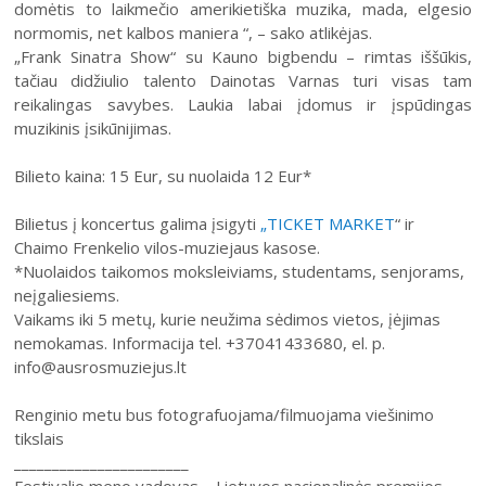
domėtis to laikmečio amerikietiška muzika, mada, elgesio
normomis, net kalbos maniera “, – sako atlikėjas.
„Frank Sinatra Show“ su Kauno bigbendu – rimtas iššūkis,
tačiau didžiulio talento Dainotas Varnas turi visas tam
reikalingas savybes. Laukia labai įdomus ir įspūdingas
muzikinis įsikūnijimas.
Bilieto kaina: 15 Eur, su nuolaida 12 Eur*
Bilietus į koncertus galima įsigyti
„TICKET MARKET
“ ir
Chaimo Frenkelio vilos-muziejaus kasose.
*Nuolaidos taikomos moksleiviams, studentams, senjorams,
neįgaliesiems.
Vaikams iki 5 metų, kurie neužima sėdimos vietos, įėjimas
nemokamas. Informacija tel. +37041433680, el. p.
info@ausrosmuziejus.lt
Renginio metu bus fotografuojama/filmuojama viešinimo
tikslais
_______________________
Festivalio meno vadovas – Lietuvos nacionalinės premijos