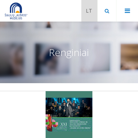
Renginiai
Chaimo Frenkelio vila-muziejus
Venclauskių namai-muziejus
Šiaulių istorijos muziejaus ekspozicija