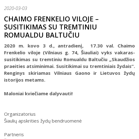
Šiaulių istorijos muziejus
Fotografijos muziejaus ekspozicija
2020-03-03
Šiuo metu veikiančios parodos
Fotografijos muziejus
Venclauskių namų-muziejaus ekspozicija
CHAIMO FRENKELIO VILOJE –
Kilnojamos parodos
Dviračių muziejus
SUSITIKIMAS SU TREMTINIU
Bilietų kainos
Chaimo Frenkelio vilos-muziejaus ekspozicij
Virtualiosios parodos
Radijo ir televizijos muziejus
ROMUALDU BALTUČIU
Padalinių darbo laikas
Žaliūkių malūnininko sodybos-muziejaus eks
Vaikams
Parodų archyvas
Žaliūkių malūnininko sodyba-muziejus
2020 m. kovo 3 d., antradienį, 17.30 val. Chaimo
Kainoraštis
Dviračių muziejaus ekspozicija
Suaugusiesiems
Virtualios galerijos
Poeto Jovaro namas-muziejus
Rugpjūtis
2026
Frenkelio viloje (Vilniaus g. 74, Šiauliai) vyks vakaras-
Mano ir mūsų istorija
Radijo ir televizijos muziejaus ekspozicija
susitikimas su tremtiniu Romualdu Baltučiu „Skaudžios
Šiaulių m. sav. kultūros krepšelis
PR
AN
TR
KE
PE
ŠE
SE
praeities atsiminimai. Susitikimai su tremtiniais žydais“.
Kultūros pasas
Renginys skiriamas Vilniaus Gaono ir Lietuvos žydų
1
2
istorijos metams.
Integruotos muziejinės pamokos
3
4
5
6
7
8
9
Maloniai kviečiame dalyvauti!
10
11
12
13
14
15
16
Organizatorius
17
18
19
20
21
22
23
Šiaulių apskrities žydų bendruomenė
24
25
26
27
28
29
30
Partneris