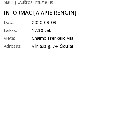
Šiaulių „Aušros“ muziejus
31
INFORMACIJA APIE RENGINĮ
Data:
2020-03-03
Laikas:
17.30 val.
Vieta:
Chaimo Frenkelio vila
Adresas:
Vilniaus g. 74, Šiauliai
2026 (XXIII festivalis)
2025 (XXII festivalis)
2024 (XXI festivalis)
2023 (XX festivalis)
2022 (XIX festivalis)
2021 (XVIII festivalis)
2020 (XVII festivalis)
2019 (XVI festivalis)
2018 (XV festivalis)