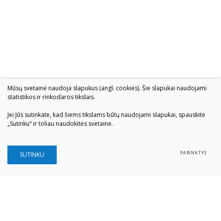
Mūsų svetainė naudoja slapukus (angl. cookies). Šie slapukai naudojami
statistikos ir rinkodaros tikslais.
Jei Jūs sutinkate, kad šiems tikslams būtų naudojami slapukai, spauskite
„Sutinku“ ir toliau naudokitės svetaine.
PARINKTYS
SUTINKU
Šiaulių „Aušros" muziejus
Biudžetinė įstaiga
Įstaigos kodas: 190757036