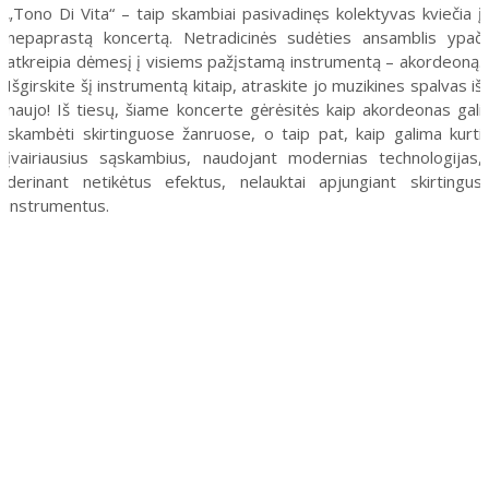
„Tono Di Vita“ – taip skambiai pasivadinęs kolektyvas kviečia į
nepaprastą koncertą. Netradicinės sudėties ansamblis ypač
atkreipia dėmesį į visiems pažįstamą instrumentą – akordeoną.
Išgirskite šį instrumentą kitaip, atraskite jo muzikines spalvas iš
naujo! Iš tiesų, šiame koncerte gėrėsitės kaip akordeonas gali
skambėti skirtinguose žanruose, o taip pat, kaip galima kurti
įvairiausius sąskambius, naudojant modernias technologijas,
derinant netikėtus efektus, nelauktai apjungiant skirtingus
instrumentus.