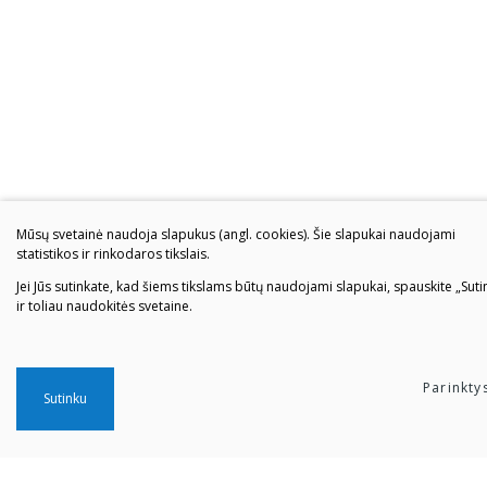
Mūsų svetainė naudoja slapukus (angl. cookies). Šie slapukai naudojami
statistikos ir rinkodaros tikslais.
Jei Jūs sutinkate, kad šiems tikslams būtų naudojami slapukai, spauskite „Suti
ir toliau naudokitės svetaine.
Parinkty
Sutinku