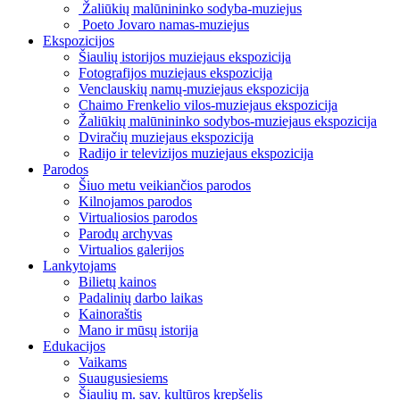
Žaliūkių malūnininko sodyba-muziejus
Poeto Jovaro namas-muziejus
Ekspozicijos
Šiaulių istorijos muziejaus ekspozicija
Fotografijos muziejaus ekspozicija
Venclauskių namų-muziejaus ekspozicija
Chaimo Frenkelio vilos-muziejaus ekspozicija
Žaliūkių malūnininko sodybos-muziejaus ekspozicija
Dviračių muziejaus ekspozicija
Radijo ir televizijos muziejaus ekspozicija
Parodos
Šiuo metu veikiančios parodos
Kilnojamos parodos
Virtualiosios parodos
Parodų archyvas
Virtualios galerijos
Lankytojams
Bilietų kainos
Padalinių darbo laikas
Kainoraštis
Mano ir mūsų istorija
Edukacijos
Vaikams
Suaugusiesiems
Šiaulių m. sav. kultūros krepšelis