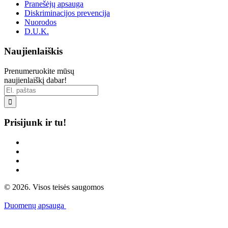
Pranešėjų apsauga
Diskriminacijos prevencija
Nuorodos
D.U.K.
Naujienlaiškis
Prenumeruokite mūsų
naujienlaiškį dabar!

Prisijunk ir tu!
© 2026. Visos teisės saugomos
Duomenų apsauga