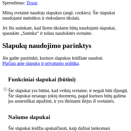
Sprendimas:
Texus
Mūsų svetainė naudoja slapukus (angl. cookies). Šie slapukai
naudojami statistikos ir rinkodaros tikslais.
Jei Jūs sutinkate, kad šiems tikslams būtų naudojami slapukai,
spauskite „Sutinku“ ir toliau naudokitės svetaine.
Slapukų naudojimo parinktys
Jūs galite pasirinkti, kuriuos slapukus leidžiate naudoti.
Plačiau apie slapukų ir privatumo politiką
.
Funkciniai slapukai (būtini)
Šie slapukai yra būtini, kad veiktų svetainė, ir negali būti išjungti.
Šie slapukai nesaugo jokių duomenų, pagal kuriuos būtų galima
jus asmeniškai atpažinti, ir yra ištrinami išėjus iš svetainės.
Našumo slapukai
Šie slapukai leidžia apskaičiuoti, kaip dažnai lankomasi