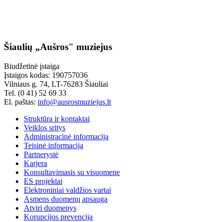
Šiaulių „Aušros" muziejus
Biudžetinė įstaiga
Įstaigos kodas: 190757036
Vilniaus g. 74, LT-76283 Šiauliai
Tel. (0 41) 52 69 33
El. paštas:
info@ausrosmuziejus.lt
Struktūra ir kontaktai
Veiklos sritys
Administracinė informacija
Teisinė informacija
Partnerystė
Karjera
Konsultavimasis su visuomene
ES projektai
Elektroniniai valdžios vartai
Asmens duomenų apsauga
Atviri duomenys
Korupcijos prevencija