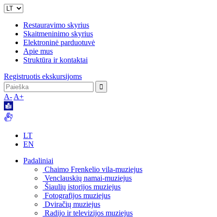
Restauravimo skyrius
Skaitmeninimo skyrius
Elektroninė parduotuvė
Apie mus
Struktūra ir kontaktai
Registruotis ekskursijoms
A-
A+
LT
EN
Padaliniai
Chaimo Frenkelio vila-muziejus
Venclauskių namai-muziejus
Šiaulių istorijos muziejus
Fotografijos muziejus
Dviračių muziejus
Radijo ir televizijos muziejus