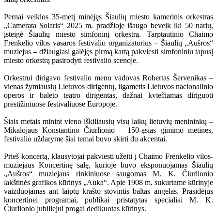
Pernai veiklos 35-metį minėjęs Šiaulių miesto kamerinis orkestras
„Camerata Solaris“ 2025 m. pradžioje išaugo beveik iki 50 narių,
įsteigė Šiaulių miesto simfoninį orkestrą. Tarptautinio Chaimo
Frenkelio vilos vasaros festivalio organizatorius – Šiaulių „Aušros“
muziejus – džiaugiasi galėjęs pirmą kartą pakviesti simfoniniu tapusį
miesto orkestrą pasirodyti festivalio scenoje.
Orkestrui dirigavo festivalio meno vadovas Robertas Šervenikas –
vienas žymiausių Lietuvos dirigentų, ilgametis Lietuvos nacionalinio
operos ir baleto teatro dirigentas, dažnai kviečiamas diriguoti
prestižiniuose festivaliuose Europoje.
Šiais metais minint vieno iškiliausių visų laikų lietuvių menininkų –
Mikalojaus Konstantino Čiurlionio – 150-ąsias gimimo metines,
festivalio uždaryme šiai temai buvo skirti du akcentai.
Prieš koncertą, klausytojai pakviesti užeiti į Chaimo Frenkelio vilos-
muziejaus Koncertinę salę, kurioje buvo eksponuojamas Šiaulių
„Aušros“ muziejaus rinkiniuose saugomas M. K. Čiurlionio
lakštinės grafikos kūrinys „Auka“. Apie 1908 m. sukurtame kūrinyje
vaizduojamas ant laiptų krašto stovintis baltas angelas. Prasidėjus
koncertinei programai, publikai pristatytas specialiai M. K.
Čiurlionio jubiliejui progai dedikuotas kūrinys.