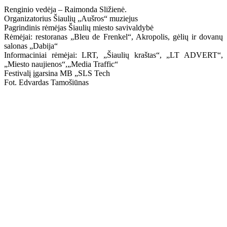
Renginio vedėja – Raimonda Sližienė.
Organizatorius Šiaulių „Aušros“ muziejus
Pagrindinis rėmėjas Šiaulių miesto savivaldybė
Rėmėjai: restoranas „Bleu de Frenkel“, Akropolis, gėlių ir dovanų
salonas „Dabija“
Informaciniai rėmėjai: LRT, „Šiaulių kraštas“, „LT ADVERT“,
„Miesto naujienos“,„Media Traffic“
Festivalį įgarsina MB „SLS Tech
Fot. Edvardas Tamošiūnas