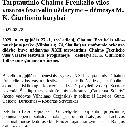
Tarptautinio Chaimo Frenkelio vilos
vasaros festivalio uždaryme – dėmesys M.
K. Čiurlionio kūrybai
2025-08-28
2025 m. rugpjūčio 27 d., trečiadienį, Chaimo Frenkelio vilos-
muziejaus parke (Vilniaus g. 74, Šiauliai) su simfoninio orkestro
didybe buvo uždarytas XXII tarptautinis Chaimo Frenkelio
vilos vasaros festivalis. Programoje – dėmesys M. K. Čiurlionio
150-osioms gimimo metinėms.
Birželio–rugpjūčio mėnesiais vykęs XXII tarptautinis Chaimo
Frenkelio vilos vasaros festivalis pasiekė finišo tiesiąją ir finaliniu
akordu – iškilmingu koncertu – kvietė palydėti vasarą. Scenoje
pasirodė Šiaulių miesto simfoninis orkestras „Camerata Solaris“
(meno vadovas Vilhelmas Čepinskis) ir solistė iš Latvijos Gunta
Gelgotė. Dirigentas – Robertas Šervenikas.
Išskirtinio balso sopranas – G. Gelgotė – tarptautinį pripažinimą
pelniusi operos solistė, nuolat pasirodanti Latvijos ir Lietuvos
nacionaliniuose teatruose bei koncertuojanti su žymiausiais Baltijos
šalių orkestrais.