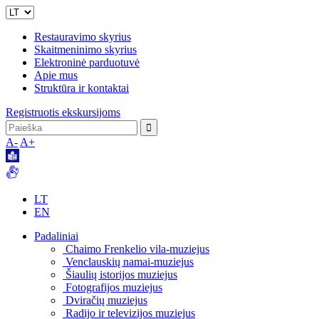
Restauravimo skyrius
Skaitmeninimo skyrius
Elektroninė parduotuvė
Apie mus
Struktūra ir kontaktai
Registruotis ekskursijoms
A-
A+
LT
EN
Padaliniai
Chaimo Frenkelio vila-muziejus
Venclauskių namai-muziejus
Šiaulių istorijos muziejus
Fotografijos muziejus
Dviračių muziejus
Radijo ir televizijos muziejus