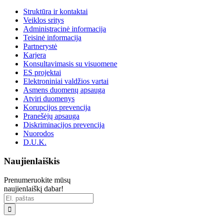
Struktūra ir kontaktai
Veiklos sritys
Administracinė informacija
Teisinė informacija
Partnerystė
Karjera
Konsultavimasis su visuomene
ES projektai
Elektroniniai valdžios vartai
Asmens duomenų apsauga
Atviri duomenys
Korupcijos prevencija
Pranešėjų apsauga
Diskriminacijos prevencija
Nuorodos
D.U.K.
Naujienlaiškis
Prenumeruokite mūsų
naujienlaiškį dabar!
