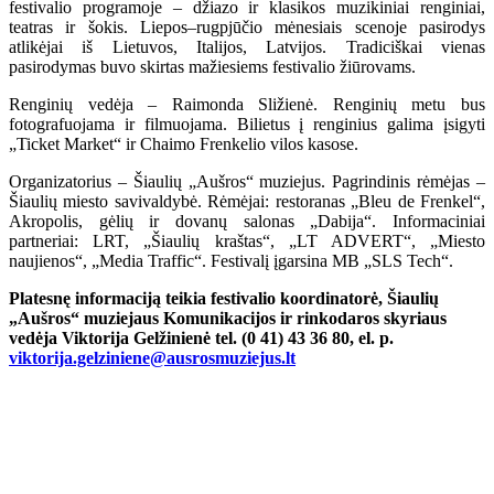
festivalio programoje – džiazo ir klasikos muzikiniai renginiai,
teatras ir šokis. Liepos–rugpjūčio mėnesiais scenoje pasirodys
atlikėjai iš Lietuvos, Italijos, Latvijos. Tradiciškai vienas
pasirodymas buvo skirtas mažiesiems festivalio žiūrovams.
Renginių vedėja – Raimonda Sližienė. Renginių metu bus
fotografuojama ir filmuojama. Bilietus į renginius galima įsigyti
„Ticket Market“ ir Chaimo Frenkelio vilos kasose.
Organizatorius – Šiaulių „Aušros“ muziejus. Pagrindinis rėmėjas –
Šiaulių miesto savivaldybė. Rėmėjai: restoranas „Bleu de Frenkel“,
Akropolis, gėlių ir dovanų salonas „Dabija“. Informaciniai
partneriai: LRT, „Šiaulių kraštas“, „LT ADVERT“, „Miesto
naujienos“, „Media Traffic“. Festivalį įgarsina MB „SLS Tech“.
Platesnę informaciją teikia festivalio koordinatorė, Šiaulių
„Aušros“ muziejaus Komunikacijos ir rinkodaros skyriaus
vedėja Viktorija Gelžinienė tel. (0 41) 43 36 80, el. p.
viktorija.gelziniene@ausrosmuziejus.lt