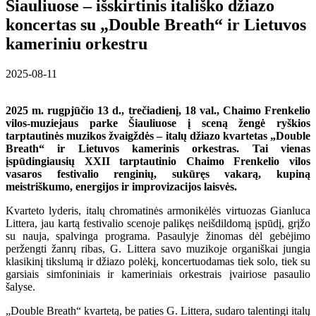
Šiauliuose – išskirtinis itališko džiazo
koncertas su „Double Breath“ ir Lietuvos
kameriniu orkestru
2025-08-11
2025 m. rugpjūčio 13 d., trečiadienį, 18 val., Chaimo Frenkelio
vilos-muziejaus parke Šiauliuose į sceną žengė ryškios
tarptautinės muzikos žvaigždės – italų džiazo kvartetas „Double
Breath“ ir Lietuvos kamerinis orkestras. Tai vienas
įspūdingiausių XXII tarptautinio Chaimo Frenkelio vilos
vasaros festivalio renginių, sukūręs vakarą, kupiną
meistriškumo, energijos ir improvizacijos laisvės.
Kvarteto lyderis, italų chromatinės armonikėlės virtuozas Gianluca
Littera, jau kartą festivalio scenoje palikęs neišdildomą įspūdį, grįžo
su nauja, spalvinga programa. Pasaulyje žinomas dėl gebėjimo
peržengti žanrų ribas, G. Littera savo muzikoje organiškai jungia
klasikinį tikslumą ir džiazo polėkį, koncertuodamas tiek solo, tiek su
garsiais simfoniniais ir kameriniais orkestrais įvairiose pasaulio
šalyse.
„Double Breath“ kvartetą, be paties G. Littera, sudaro talentingi italų