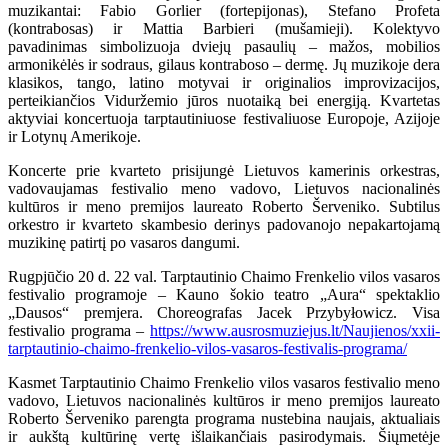
muzikantai: Fabio Gorlier (fortepijonas), Stefano Profeta
(kontrabosas) ir Mattia Barbieri (mušamieji). Kolektyvo
pavadinimas simbolizuoja dviejų pasaulių – mažos, mobilios
armonikėlės ir sodraus, gilaus kontraboso – dermę. Jų muzikoje dera
klasikos, tango, latino motyvai ir originalios improvizacijos,
perteikiančios Viduržemio jūros nuotaiką bei energiją. Kvartetas
aktyviai koncertuoja tarptautiniuose festivaliuose Europoje, Azijoje
ir Lotynų Amerikoje.
Koncerte prie kvarteto prisijungė Lietuvos kamerinis orkestras,
vadovaujamas festivalio meno vadovo, Lietuvos nacionalinės
kultūros ir meno premijos laureato Roberto Šerveniko. Subtilus
orkestro ir kvarteto skambesio derinys padovanojo nepakartojamą
muzikinę patirtį po vasaros dangumi.
Rugpjūčio 20 d. 22 val. Tarptautinio Chaimo Frenkelio vilos vasaros
festivalio programoje – Kauno šokio teatro „Aura“ spektaklio
„Dausos“ premjera. Choreografas Jacek Przybyłowicz. Visa
festivalio programa –
https://www.ausrosmuziejus.lt/Naujienos/xxii-
tarptautinio-chaimo-frenkelio-vilos-vasaros-festivalis-programa/
Kasmet Tarptautinio Chaimo Frenkelio vilos vasaros festivalio meno
vadovo, Lietuvos nacionalinės kultūros ir meno premijos laureato
Roberto Šerveniko parengta programa nustebina naujais, aktualiais
ir aukštą kultūrinę vertę išlaikančiais pasirodymais. Šiųmetėje