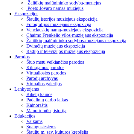
Žaliūkių malūnininko sodyba-muziejus
Poeto Jovaro namas-muziejus
Ekspozicijos
Šiaulių istorijos muziejaus ekspozicija
Fotografijos muziejaus ekspozicija
Venclauskių namų-muziejaus ekspozicija
Chaimo Frenkelio vilos-muziejaus ekspozicija
Žaliūkių malūnininko sodybos-muziejaus ekspozicija
Dviračių muziejaus ekspozicija
Radijo ir televizijos muziejaus ekspozicija
Parodos
Šiuo metu veikiančios parodos
Kilnojamos parodos
Virtualiosios parodos
Parodų archyvas
Virtualios galerijos
Lankytojams
Bilietų kainos
Padalinių darbo laikas
Kainoraštis
Mano ir mūsų istorija
Edukacijos
Vaikams
Suaugusiesiems
Šiaulių m. sav. kultūros krepšelis