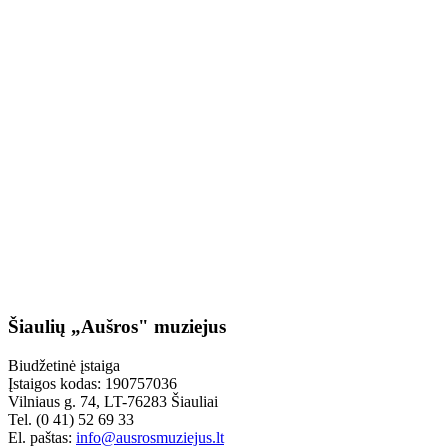
Šiaulių „Aušros" muziejus
Biudžetinė įstaiga
Įstaigos kodas: 190757036
Vilniaus g. 74, LT-76283 Šiauliai
Tel. (0 41) 52 69 33
El. paštas:
info@ausrosmuziejus.lt