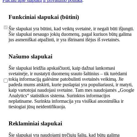
Plačiau apie slapukų ir privatumo politiką
.
Funkciniai slapukai (būtini)
Šie slapukai yra būtini, kad veiktų svetainė, ir negali būti išjungti.
Šie slapukai nesaugo jokių duomenų, pagal kuriuos būtų galima
jus asmeniškai atpažinti, ir yra ištrinami išėjus iš svetainės.
Našumo slapukai
Šie slapukai leidžia apskaičiuoti, kaip dažnai lankomasi
svetainėje, ir nustatyti duomenų srauto šaltinius – tik turėdami
tokią informaciją galėsime patobulinti svetainės veikimą. Jie
padeda mums atskirti, kurie puslapiai yra populiariausi, ir matyti,
kaip vartotojai naudojasi svetaine. Tam mes naudojamės „Google
Analytics“ statistikos sistema. Surinktos informacijos
neplatiname. Surinkta informacija yra visiškai anonimiška ir
tiesiogiai jūsų neidentifikuoja.
Reklaminiai slapukai
Šie slapukai yra naudojami trečiųjų šalių, kad būtų galima