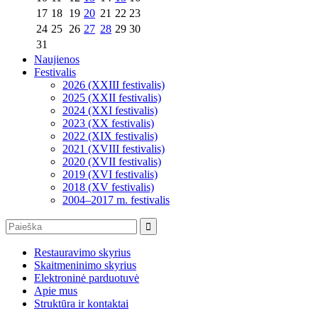
17
18
19
20
21
22
23
24
25
26
27
28
29
30
31
Naujienos
Festivalis
2026 (XXIII festivalis)
2025 (XXII festivalis)
2024 (XXI festivalis)
2023 (XX festivalis)
2022 (XIX festivalis)
2021 (XVIII festivalis)
2020 (XVII festivalis)
2019 (XVI festivalis)
2018 (XV festivalis)
2004–2017 m. festivalis
Restauravimo skyrius
Skaitmeninimo skyrius
Elektroninė parduotuvė
Apie mus
Struktūra ir kontaktai