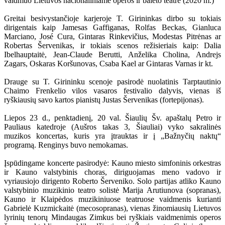
vaidmuo Lietuvos nacionaliniame operos ir baleto teatre (2020 m.)
Greitai besivystančioje karjeroje T. Girininkas dirbo su tokiais
dirigentais kaip Jamesas Gaffiganas, Rolfas Beckas, Gianluca
Marciano, José Cura, Gintaras Rinkevičius, Modestas Pitrėnas ar
Robertas Šervenikas, ir tokiais scenos režisieriais kaip: Dalia
Ibelhauptaitė, Jean-Claude Berutti, Anželika Cholina, Andrejs
Zagars, Oskaras Koršunovas, Csaba Kael ar Gintaras Varnas ir kt.
Drauge su T. Girininku scenoje pasirodė nuolatinis Tarptautinio
Chaimo Frenkelio vilos vasaros festivalio dalyvis, vienas iš
ryškiausių savo kartos pianistų Justas Šervenikas (fortepijonas).
Liepos 23 d., penktadienį, 20 val. Šiaulių Šv. apaštalų Petro ir
Pauliaus katedroje (Aušros takas 3, Šiauliai) vyko sakralinės
muzikos koncertas, kuris yra įtrauktas ir į „Bažnyčių naktų“
programą. Renginys buvo nemokamas.
Įspūdingame koncerte pasirodyė: Kauno miesto simfoninis orkestras
ir Kauno valstybinis choras, diriguojamas meno vadovo ir
vyriausiojo dirigento Roberto Šerveniko. Solo partijas atliko Kauno
valstybinio muzikinio teatro solistė Marija Arutiunova (sopranas),
Kauno ir Klaipėdos muzikiniuose teatruose vaidmenis kurianti
Gabrielė Kuzmickaitė (mecosopranas), vienas žinomiausių Lietuvos
lyrinių tenorų Mindaugas Zimkus bei ryškiais vaidmenimis operos