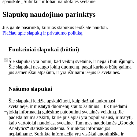
spauskite „Sutinku“ ir toliau naudokitės svetaine.
Slapukų naudojimo parinktys
Jūs galite pasirinkti, kuriuos slapukus leidžiate naudoti.
Plačiau apie slapukų ir privatumo politiką
.
Funkciniai slapukai (būtini)
Šie slapukai yra būtini, kad veiktų svetainė, ir negali būti išjungti.
Šie slapukai nesaugo jokių duomenų, pagal kuriuos būtų galima
jus asmeniškai atpažinti, ir yra ištrinami išėjus iš svetainės.
Našumo slapukai
Šie slapukai leidžia apskaičiuoti, kaip dažnai lankomasi
svetainėje, ir nustatyti duomenų srauto šaltinius – tik turėdami
tokią informaciją galėsime patobulinti svetainės veikimą. Jie
padeda mums atskirti, kurie puslapiai yra populiariausi, ir matyti,
kaip vartotojai naudojasi svetaine. Tam mes naudojamės „Google
Analytics“ statistikos sistema. Surinktos informacijos
neplatiname. Surinkta informacija yra visiškai anonimiška ir