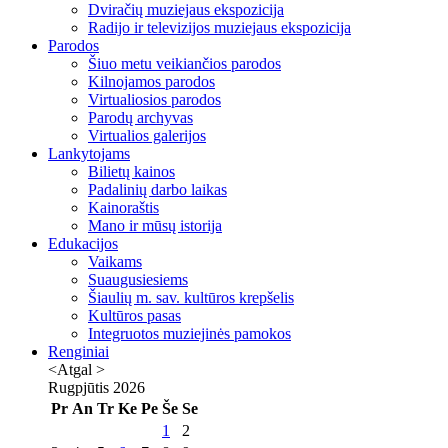
Dviračių muziejaus ekspozicija
Radijo ir televizijos muziejaus ekspozicija
Parodos
Šiuo metu veikiančios parodos
Kilnojamos parodos
Virtualiosios parodos
Parodų archyvas
Virtualios galerijos
Lankytojams
Bilietų kainos
Padalinių darbo laikas
Kainoraštis
Mano ir mūsų istorija
Edukacijos
Vaikams
Suaugusiesiems
Šiaulių m. sav. kultūros krepšelis
Kultūros pasas
Integruotos muziejinės pamokos
Renginiai
<Atgal
>
Rugpjūtis
2026
Pr
An
Tr
Ke
Pe
Še
Se
1
2