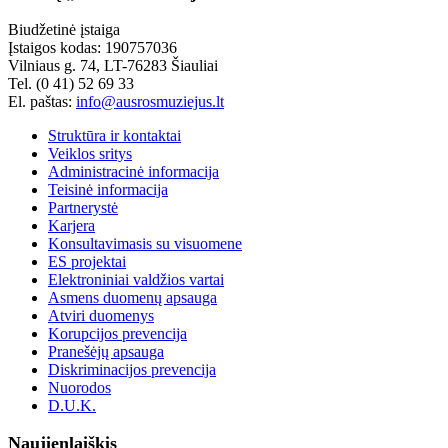
Biudžetinė įstaiga
Įstaigos kodas: 190757036
Vilniaus g. 74, LT-76283 Šiauliai
Tel. (0 41) 52 69 33
El. paštas:
info@ausrosmuziejus.lt
Struktūra ir kontaktai
Veiklos sritys
Administracinė informacija
Teisinė informacija
Partnerystė
Karjera
Konsultavimasis su visuomene
ES projektai
Elektroniniai valdžios vartai
Asmens duomenų apsauga
Atviri duomenys
Korupcijos prevencija
Pranešėjų apsauga
Diskriminacijos prevencija
Nuorodos
D.U.K.
Naujienlaiškis