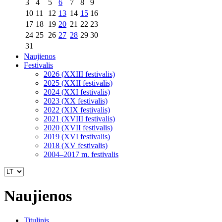
3
4
5
6
7
8
9
10
11
12
13
14
15
16
17
18
19
20
21
22
23
24
25
26
27
28
29
30
31
Naujienos
Festivalis
2026 (XXIII festivalis)
2025 (XXII festivalis)
2024 (XXI festivalis)
2023 (XX festivalis)
2022 (XIX festivalis)
2021 (XVIII festivalis)
2020 (XVII festivalis)
2019 (XVI festivalis)
2018 (XV festivalis)
2004–2017 m. festivalis
Naujienos
Titulinis