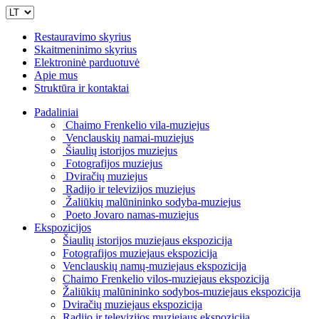
Restauravimo skyrius
Skaitmeninimo skyrius
Elektroninė parduotuvė
Apie mus
Struktūra ir kontaktai
Padaliniai
Chaimo Frenkelio vila-muziejus
Venclauskių namai-muziejus
Šiaulių istorijos muziejus
Fotografijos muziejus
Dviračių muziejus
Radijo ir televizijos muziejus
Žaliūkių malūnininko sodyba-muziejus
Poeto Jovaro namas-muziejus
Ekspozicijos
Šiaulių istorijos muziejaus ekspozicija
Fotografijos muziejaus ekspozicija
Venclauskių namų-muziejaus ekspozicija
Chaimo Frenkelio vilos-muziejaus ekspozicija
Žaliūkių malūnininko sodybos-muziejaus ekspozicija
Dviračių muziejaus ekspozicija
Radijo ir televizijos muziejaus ekspozicija