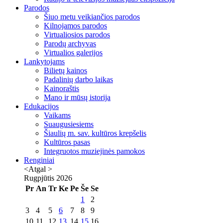
Parodos
Šiuo metu veikiančios parodos
Kilnojamos parodos
Virtualiosios parodos
Parodų archyvas
Virtualios galerijos
Lankytojams
Bilietų kainos
Padalinių darbo laikas
Kainoraštis
Mano ir mūsų istorija
Edukacijos
Vaikams
Suaugusiesiems
Šiaulių m. sav. kultūros krepšelis
Kultūros pasas
Integruotos muziejinės pamokos
Renginiai
<Atgal
>
Rugpjūtis
2026
Pr
An
Tr
Ke
Pe
Še
Se
1
2
3
4
5
6
7
8
9
10
11
12
13
14
15
16