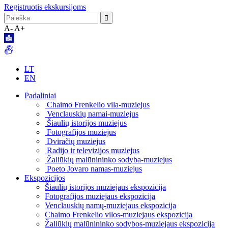
Registruotis ekskursijoms
A-
A+
LT
EN
Padaliniai
Chaimo Frenkelio vila-muziejus
Venclauskių namai-muziejus
Šiaulių istorijos muziejus
Fotografijos muziejus
Dviračių muziejus
Radijo ir televizijos muziejus
Žaliūkių malūnininko sodyba-muziejus
Poeto Jovaro namas-muziejus
Ekspozicijos
Šiaulių istorijos muziejaus ekspozicija
Fotografijos muziejaus ekspozicija
Venclauskių namų-muziejaus ekspozicija
Chaimo Frenkelio vilos-muziejaus ekspozicija
Žaliūkių malūnininko sodybos-muziejaus ekspozicija