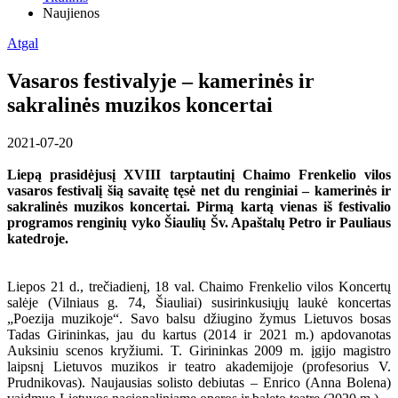
Naujienos
Atgal
Vasaros festivalyje – kamerinės ir
sakralinės muzikos koncertai
2021-07-20
Liepą prasidėjusį XVIII tarptautinį Chaimo Frenkelio vilos
vasaros festivalį šią savaitę tęsė net du renginiai – kamerinės ir
sakralinės muzikos koncertai. Pirmą kartą vienas iš festivalio
programos renginių vyko Šiaulių Šv. Apaštalų Petro ir Pauliaus
katedroje.
Liepos 21 d., trečiadienį, 18 val. Chaimo Frenkelio vilos Koncertų
salėje (Vilniaus g. 74, Šiauliai) susirinkusiųjų laukė koncertas
„Poezija muzikoje“. Savo balsu džiugino žymus Lietuvos bosas
Tadas Girininkas, jau du kartus (2014 ir 2021 m.) apdovanotas
Auksiniu scenos kryžiumi. T. Girininkas 2009 m. įgijo magistro
laipsnį Lietuvos muzikos ir teatro akademijoje (profesorius V.
Prudnikovas). Naujausias solisto debiutas – Enrico (Anna Bolena)