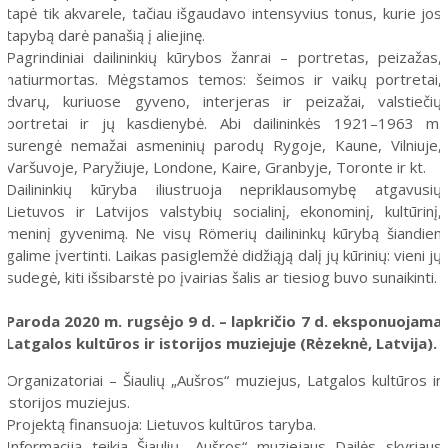
tapė tik akvarele, tačiau išgaudavo intensyvius tonus, kurie jos
tapybą darė panašią į aliejinę.
Pagrindiniai dailininkių kūrybos žanrai – portretas, peizažas,
natiurmortas. Mėgstamos temos: šeimos ir vaikų portretai,
dvarų, kuriuose gyveno, interjeras ir peizažai, valstiečių
portretai ir jų kasdienybė. Abi dailininkės 1921–1963 m.
surengė nemažai asmeninių parodų Rygoje, Kaune, Vilniuje,
Varšuvoje, Paryžiuje, Londone, Kaire, Granbyje, Toronte ir kt.
Dailininkių kūryba iliustruoja nepriklausomybę atgavusių
Lietuvos ir Latvijos valstybių socialinį, ekonominį, kultūrinį,
meninį gyvenimą. Ne visų Römerių dailininkų kūrybą šiandien
galime įvertinti. Laikas pasiglemžė didžiąją dalį jų kūrinių: vieni jų
sudegė, kiti išsibarstė po įvairias šalis ar tiesiog buvo sunaikinti.
Paroda 2020 m. rugsėjo 9 d. – lapkričio 7 d. eksponuojama
Latgalos kultūros ir istorijos muziejuje (Rėzeknė, Latvija).
Organizatoriai – Šiaulių „Aušros“ muziejus, Latgalos kultūros ir
istorijos muziejus.
Projektą finansuoja: Lietuvos kultūros taryba.
Informaciją teikia Šiaulių „Aušros“ muziejaus Dailės skyriaus