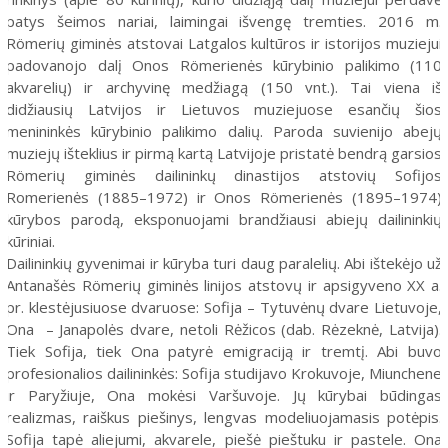
patys šeimos nariai, laimingai išvengę tremties. 2016 m.
Römerių giminės atstovai Latgalos kultūros ir istorijos muziejui
padovanojo dalį Onos Römerienės kūrybinio palikimo (110
akvarelių) ir archyvinę medžiagą (150 vnt.). Tai viena iš
didžiausių Latvijos ir Lietuvos muziejuose esančių šios
menininkės kūrybinio palikimo dalių. Paroda suvienijo abejų
muziejų išteklius ir pirmą kartą Latvijoje pristatė bendrą garsios
Römerių giminės dailininkų dinastijos atstovių Sofijos
Romerienės (1885–1972) ir Onos Römerienės (1895–1974)
kūrybos parodą, eksponuojami brandžiausi abiejų dailininkių
kūriniai.
Dailininkių gyvenimai ir kūryba turi daug paralelių. Abi ištekėjo už
Antanašės Römerių giminės linijos atstovų ir apsigyveno XX a.
pr. klestėjusiuose dvaruose: Sofija – Tytuvėnų dvare Lietuvoje,
Ona – Janapolės dvare, netoli Rėžicos (dab. Rėzeknė, Latvija).
Tiek Sofija, tiek Ona patyrė emigraciją ir tremtį. Abi buvo
profesionalios dailininkės: Sofija studijavo Krokuvoje, Miunchene
ir Paryžiuje, Ona mokėsi Varšuvoje. Jų kūrybai būdingas
realizmas, raiškus piešinys, lengvas modeliuojamasis potėpis.
Sofija tapė aliejumi, akvarele, piešė pieštuku ir pastele. Ona