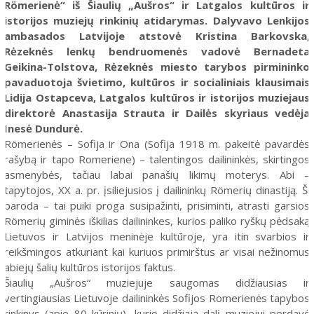
Römerienė“ iš Šiaulių „Aušros“ ir Latgalos kultūros ir
istorijos muziejų rinkinių atidarymas. Dalyvavo Lenkijos
ambasados Latvijoje atstovė Kristina Barkovska,
Rėzeknės lenkų bendruomenės vadovė Bernadeta
Geikina-Tolstova, Rėzeknės miesto tarybos pirmininko
pavaduotoja švietimo, kultūros ir socialiniais klausimais
Lidija Ostapceva, Latgalos kultūros ir istorijos muziejaus
direktorė Anastasija Strauta ir Dailės skyriaus vedėja
Inesė Dundurė.
Römerienės – Sofija ir Ona (Sofija 1918 m. pakeitė pavardės
rašybą ir tapo Romeriene) – talentingos dailininkės, skirtingos
asmenybės, tačiau labai panašių likimų moterys. Abi –
tapytojos, XX a. pr. įsiliejusios į dailininkų Römerių dinastiją. Ši
paroda – tai puiki proga susipažinti, prisiminti, atrasti garsios
Römerių giminės iškilias dailininkes, kurios paliko ryškų pėdsaką
Lietuvos ir Latvijos meninėje kultūroje, yra itin svarbios ir
reikšmingos atkuriant kai kuriuos primirštus ar visai nežinomus
abiejų šalių kultūros istorijos faktus.
Šiaulių „Aušros“ muziejuje saugomas didžiausias ir
vertingiausias Lietuvoje dailininkės Sofijos Romerienės tapybos
rinkinys (apie 80 kūrinių), kurio didžiąją dalį muziejui perdavė