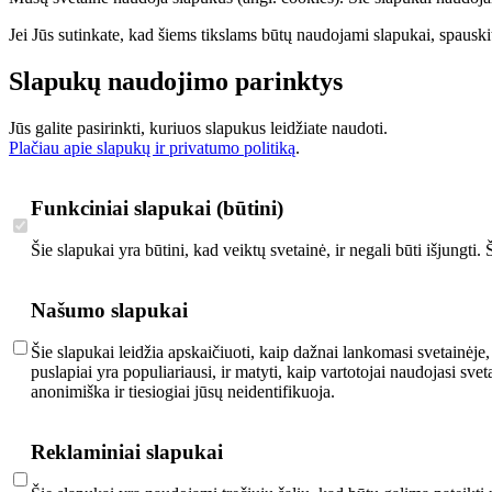
Jei Jūs sutinkate, kad šiems tikslams būtų naudojami slapukai, spauskit
Slapukų naudojimo parinktys
Jūs galite pasirinkti, kuriuos slapukus leidžiate naudoti.
Plačiau apie slapukų ir privatumo politiką
.
Funkciniai slapukai (būtini)
Šie slapukai yra būtini, kad veiktų svetainė, ir negali būti išjungti
Našumo slapukai
Šie slapukai leidžia apskaičiuoti, kaip dažnai lankomasi svetainėje,
puslapiai yra populiariausi, ir matyti, kaip vartotojai naudojasi s
anonimiška ir tiesiogiai jūsų neidentifikuoja.
Reklaminiai slapukai