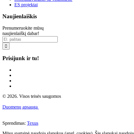
ES projektai
Naujienlaiškis
Prenumeruokite mūsų
naujienlaiškį dabar!

Prisijunk ir tu!
© 2026. Visos teisės saugomos
Duomenų apsauga
Sprendimas:
Texus
Mūsų svetainė naudoja slapukus (angl. cookies). Šie slapukai naudojami 