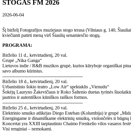
STOGAS FM 2026
2026-06-04
Šį birželį Fotografijos muziejaus stogo terasa (Vilniaus g. 140, Šiaul
kviečianti patirti meną virš Šiaulių senamiesčio stogų.
PROGRAMA:
Birželio 11 d., ketvirtadienį, 20 val.
Grupė „Nika Ganga“
Lietuvos indie / R&B muzikos grupė, kurios kūryboje organiškai pina
savo albumo kūrinius.
-------------------------------------------------------
Birželio 18 d., ketvirtadienį, 20 val.
Urbanistinio šokio teatro „Low Air“ spektaklis „Vienudu“
Šokėjų Lauryno Žakevičiaus ir Roko Šaltenio duetas tyrinės šiuolaikini
jautrios ir autentiškos kūniškos raiškos formos.
-------------------------------------------------------
Birželio 25 d., ketvirtadienį, 20 val.
Elektrinio smuiko atlikėjas Diego Esteban (Kolumbija) ir grupė „Mid
Energingame ir dinamiškame elektrinių smuikų, violončelės ir būgnų kv
Koncertai yra XXIII tarptautinio Chaimo Frenkelio vilos vasaros festi
Visi renginiai – nemokami.