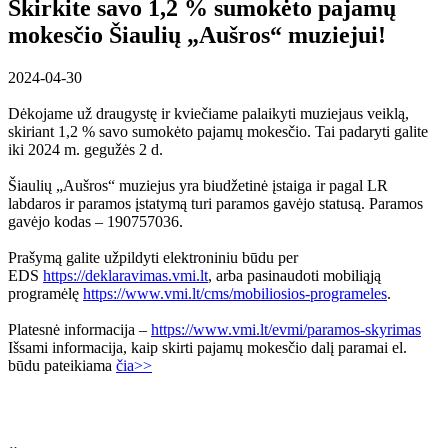
Skirkite savo 1,2 % sumokėto pajamų
mokesčio Šiaulių „Aušros“ muziejui!
2024-04-30
Dėkojame už draugystę ir kviečiame palaikyti muziejaus veiklą,
skiriant 1,2 % savo sumokėto pajamų mokesčio. Tai padaryti galite
iki 2024 m. gegužės 2 d.
Šiaulių „Aušros“ muziejus yra biudžetinė įstaiga ir pagal LR
labdaros ir paramos įstatymą turi paramos gavėjo statusą. Paramos
gavėjo kodas – 190757036.
Prašymą galite užpildyti elektroniniu būdu per
EDS
https://deklaravimas.vmi.lt
, arba pasinaudoti mobiliąją
programėlę
https://www.vmi.lt/cms/mobiliosios-programeles
.
Platesnė informacija –
https://www.vmi.lt/evmi/paramos-skyrimas
Išsami informacija, kaip skirti pajamų mokesčio dalį paramai el.
būdu pateikiama
čia>>