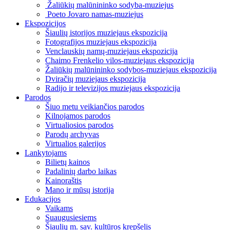
Žaliūkių malūnininko sodyba-muziejus
Poeto Jovaro namas-muziejus
Ekspozicijos
Šiaulių istorijos muziejaus ekspozicija
Fotografijos muziejaus ekspozicija
Venclauskių namų-muziejaus ekspozicija
Chaimo Frenkelio vilos-muziejaus ekspozicija
Žaliūkių malūnininko sodybos-muziejaus ekspozicija
Dviračių muziejaus ekspozicija
Radijo ir televizijos muziejaus ekspozicija
Parodos
Šiuo metu veikiančios parodos
Kilnojamos parodos
Virtualiosios parodos
Parodų archyvas
Virtualios galerijos
Lankytojams
Bilietų kainos
Padalinių darbo laikas
Kainoraštis
Mano ir mūsų istorija
Edukacijos
Vaikams
Suaugusiesiems
Šiaulių m. sav. kultūros krepšelis