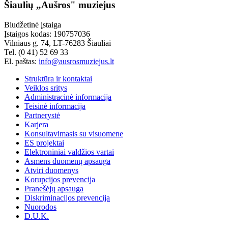
Šiaulių „Aušros" muziejus
Biudžetinė įstaiga
Įstaigos kodas: 190757036
Vilniaus g. 74, LT-76283 Šiauliai
Tel. (0 41) 52 69 33
El. paštas:
info@ausrosmuziejus.lt
Struktūra ir kontaktai
Veiklos sritys
Administracinė informacija
Teisinė informacija
Partnerystė
Karjera
Konsultavimasis su visuomene
ES projektai
Elektroniniai valdžios vartai
Asmens duomenų apsauga
Atviri duomenys
Korupcijos prevencija
Pranešėjų apsauga
Diskriminacijos prevencija
Nuorodos
D.U.K.