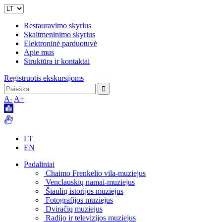
Restauravimo skyrius
Skaitmeninimo skyrius
Elektroninė parduotuvė
Apie mus
Struktūra ir kontaktai
Registruotis ekskursijoms
A-
A+
LT
EN
Padaliniai
Chaimo Frenkelio vila-muziejus
Venclauskių namai-muziejus
Šiaulių istorijos muziejus
Fotografijos muziejus
Dviračių muziejus
Radijo ir televizijos muziejus