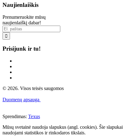
Naujienlaiškis
Prenumeruokite mūsų
naujienlaiškį dabar!

Prisijunk ir tu!
© 2026. Visos teisės saugomos
Duomenų apsauga
Sprendimas:
Texus
Mūsų svetainė naudoja slapukus (angl. cookies). Šie slapukai
naudojami statistikos ir rinkodaros tikslais.