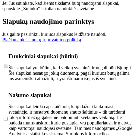
Jei Jūs sutinkate, kad šiems tikslams būtų naudojami slapukai,
spauskite „Sutinku“ ir toliau naudokitės svetaine.
Slapukų naudojimo parinktys
Jūs galite pasirinkti, kuriuos slapukus leidžiate naudoti.
Plačiau apie slapukų ir privatumo politiką
.
Funkciniai slapukai (būtini)
Šie slapukai yra būtini, kad veiktų svetainė, ir negali būti išjungti.
Šie slapukai nesaugo jokių duomenų, pagal kuriuos būtų galima
jus asmeniškai atpažinti, ir yra ištrinami išėjus iš svetainės.
Našumo slapukai
Šie slapukai leidžia apskaičiuoti, kaip dažnai lankomasi
svetainėje, ir nustatyti duomenų srauto šaltinius – tik turėdami
tokią informaciją galėsime patobulinti svetainės veikimą. Jie
padeda mums atskirti, kurie puslapiai yra populiariausi, ir matyti,
kaip vartotojai naudojasi svetaine. Tam mes naudojamės „Google
Analytics“ statistikos sistema. Surinktos informacijos