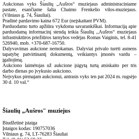
Aukcionas vyks Šiaulių „Aušros“ muziejaus administraciniame
pastate, esančiame šalia Chaimo Frenkelio vilos-muziejaus.
(Vilniaus g. 74, Šiauliai).
Pradinė pardavimo kaina 672 Eur (neįskaitant PVM).
Parduodamo turto apžiūra vykdoma savarankiškai. Informaciją apie
parduodamą informacinį stendą teikia Šiaulių ,,Aušros“ muziejaus
infrastruktūros priežiūros tarnybos vedėjas Romas Vaiginis, tel. 8-41
526940, mob. +370-687-16750.
Dalyvavimas aukcione nemokamas. Dalyviai privalo turėti asmens
tapatybę patvirtinantį dokumentą, veikiantys įmonės vardu –
įgaliojimą.
Aukciono laimėtojas už aukcione įsigytą turtą atsiskaito per tris
darbo dienas po įvykusio aukciono.
Neįvykus pirmajam aukcionui, antrasis vyks ten pat 2024 m. rugsėjo
30 d. 10 val.“
Šiaulių „Aušros" muziejus
Biudžetinė įstaiga
Įstaigos kodas: 190757036
Vilniaus g. 74, LT-76283 Šiauliai