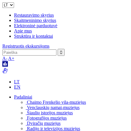
Restauravimo skyrius
Skaitmeninimo skyrius
Elektroninė parduotuvė
Apie mus
Struktūra ir kontaktai
Registruotis ekskursijoms
A-
A+
LT
EN
Padaliniai
Chaimo Frenkelio vila-muziejus
Venclauskių namai-muziejus
Šiaulių istorijos muziejus
Fotografijos muziejus
Dviračių muziejus
Radijo ir televizijos muziejus