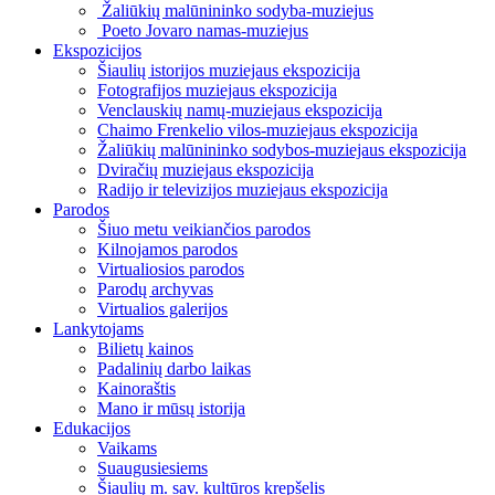
Žaliūkių malūnininko sodyba-muziejus
Poeto Jovaro namas-muziejus
Ekspozicijos
Šiaulių istorijos muziejaus ekspozicija
Fotografijos muziejaus ekspozicija
Venclauskių namų-muziejaus ekspozicija
Chaimo Frenkelio vilos-muziejaus ekspozicija
Žaliūkių malūnininko sodybos-muziejaus ekspozicija
Dviračių muziejaus ekspozicija
Radijo ir televizijos muziejaus ekspozicija
Parodos
Šiuo metu veikiančios parodos
Kilnojamos parodos
Virtualiosios parodos
Parodų archyvas
Virtualios galerijos
Lankytojams
Bilietų kainos
Padalinių darbo laikas
Kainoraštis
Mano ir mūsų istorija
Edukacijos
Vaikams
Suaugusiesiems
Šiaulių m. sav. kultūros krepšelis