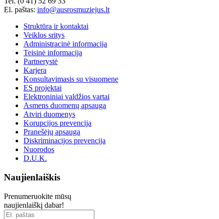
Tel. (0 41) 52 69 33
El. paštas:
info@ausrosmuziejus.lt
Struktūra ir kontaktai
Veiklos sritys
Administracinė informacija
Teisinė informacija
Partnerystė
Karjera
Konsultavimasis su visuomene
ES projektai
Elektroniniai valdžios vartai
Asmens duomenų apsauga
Atviri duomenys
Korupcijos prevencija
Pranešėjų apsauga
Diskriminacijos prevencija
Nuorodos
D.U.K.
Naujienlaiškis
Prenumeruokite mūsų
naujienlaiškį dabar!