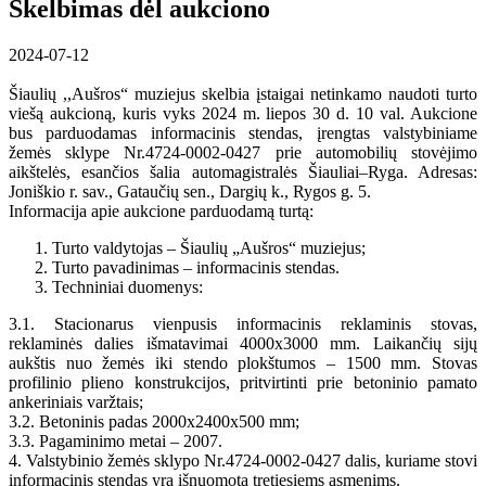
Skelbimas dėl aukciono
2024-07-12
Šiaulių ,,Aušros“ muziejus skelbia įstaigai netinkamo naudoti turto
viešą aukcioną, kuris vyks 2024 m. liepos 30 d. 10 val. Aukcione
bus parduodamas informacinis stendas, įrengtas valstybiniame
žemės sklype Nr.4724-0002-0427 prie automobilių stovėjimo
aikštelės, esančios šalia automagistralės Šiauliai–Ryga. Adresas:
Joniškio r. sav., Gataučių sen., Dargių k., Rygos g. 5.
Informacija apie aukcione parduodamą turtą:
Turto valdytojas – Šiaulių „Aušros“ muziejus;
Turto pavadinimas – informacinis stendas.
Techniniai duomenys:
3.1. Stacionarus vienpusis informacinis reklaminis stovas,
reklaminės dalies išmatavimai 4000x3000 mm. Laikančių sijų
aukštis nuo žemės iki stendo plokštumos – 1500 mm. Stovas
profilinio plieno konstrukcijos, pritvirtinti prie betoninio pamato
ankeriniais varžtais;
3.2. Betoninis padas 2000x2400x500 mm;
3.3. Pagaminimo metai – 2007.
4. Valstybinio žemės sklypo Nr.4724-0002-0427 dalis, kuriame stovi
informacinis stendas yra išnuomota tretiesiems asmenims.