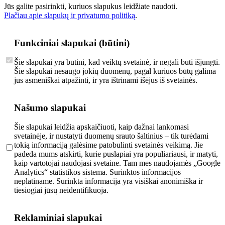
Jūs galite pasirinkti, kuriuos slapukus leidžiate naudoti.
Plačiau apie slapukų ir privatumo politiką
.
Funkciniai slapukai (būtini)
Šie slapukai yra būtini, kad veiktų svetainė, ir negali būti išjungti.
Šie slapukai nesaugo jokių duomenų, pagal kuriuos būtų galima
jus asmeniškai atpažinti, ir yra ištrinami išėjus iš svetainės.
Našumo slapukai
Šie slapukai leidžia apskaičiuoti, kaip dažnai lankomasi
svetainėje, ir nustatyti duomenų srauto šaltinius – tik turėdami
tokią informaciją galėsime patobulinti svetainės veikimą. Jie
padeda mums atskirti, kurie puslapiai yra populiariausi, ir matyti,
kaip vartotojai naudojasi svetaine. Tam mes naudojamės „Google
Analytics“ statistikos sistema. Surinktos informacijos
neplatiname. Surinkta informacija yra visiškai anonimiška ir
tiesiogiai jūsų neidentifikuoja.
Reklaminiai slapukai