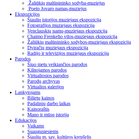
Žaliūkių malūnininko sodyba-muziejus
Poeto Jovaro namas-muziejus
Ekspozicijos
Šiaulių istorijos muziejaus ekspozicija
Fotografijos muziejaus ekspozicija
Venclauskių namų-muziejaus ekspozicija
Chaimo Frenkelio vilos-muziejaus ekspozicija
Žaliūkių malūnininko sodybos-muziejaus ekspozicija
Dviračių muziejaus ekspozicija
Radijo ir televizijos muziejaus ekspozicija
Parodos
Šiuo metu veikiančios parodos
Kilnojamos parodos
Virtualiosios parodos
Parodų archyvas
Virtualios galerijos
Lankytojams
Bilietų kainos
Padalinių darbo laikas
Kainoraštis
Mano ir mūsų istorija
Edukacijos
Vaikams
Suaugusiesiems
Šiaulių m. sav. kultūros krepšelis