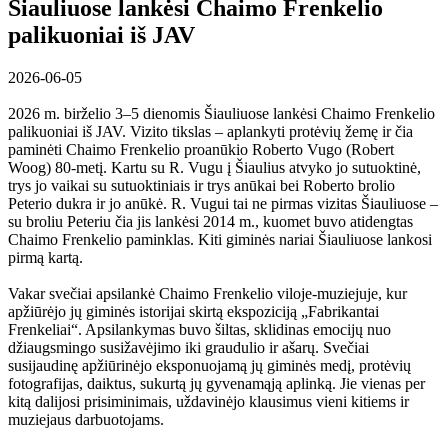
Šiauliuose lankėsi Chaimo Frenkelio
palikuoniai iš JAV
2026-06-05
2026 m. birželio 3–5 dienomis Šiauliuose lankėsi Chaimo Frenkelio
palikuoniai iš JAV. Vizito tikslas – aplankyti protėvių žemę ir čia
paminėti Chaimo Frenkelio proanūkio Roberto Vugo (Robert
Woog) 80-metį. Kartu su R. Vugu į Šiaulius atvyko jo sutuoktinė,
trys jo vaikai su sutuoktiniais ir trys anūkai bei Roberto brolio
Peterio dukra ir jo anūkė. R. Vugui tai ne pirmas vizitas Šiauliuose –
su broliu Peteriu čia jis lankėsi 2014 m., kuomet buvo atidengtas
Chaimo Frenkelio paminklas. Kiti giminės nariai Šiauliuose lankosi
pirmą kartą.
Vakar svečiai apsilankė Chaimo Frenkelio viloje-muziejuje, kur
apžiūrėjo jų giminės istorijai skirtą ekspoziciją „Fabrikantai
Frenkeliai“. Apsilankymas buvo šiltas, sklidinas emocijų nuo
džiaugsmingo susižavėjimo iki graudulio ir ašarų. Svečiai
susijaudinę apžiūrinėjo eksponuojamą jų giminės medį, protėvių
fotografijas, daiktus, sukurtą jų gyvenamąją aplinką. Jie vienas per
kitą dalijosi prisiminimais, uždavinėjo klausimus vieni kitiems ir
muziejaus darbuotojams.