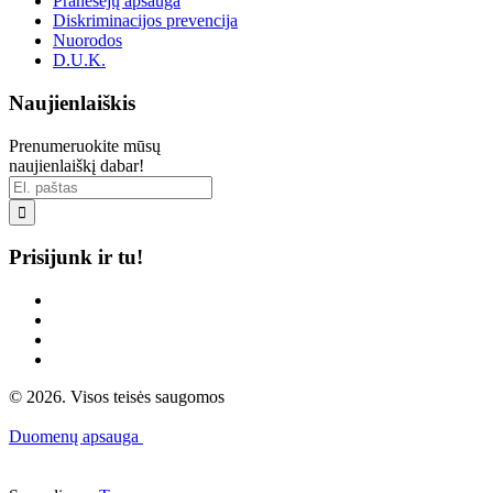
Pranešėjų apsauga
Diskriminacijos prevencija
Nuorodos
D.U.K.
Naujienlaiškis
Prenumeruokite mūsų
naujienlaiškį dabar!

Prisijunk ir tu!
© 2026. Visos teisės saugomos
Duomenų apsauga