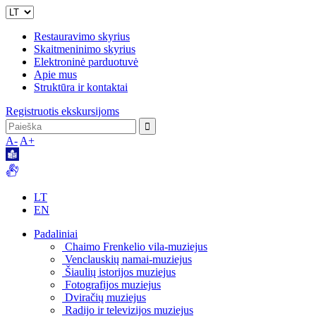
Restauravimo skyrius
Skaitmeninimo skyrius
Elektroninė parduotuvė
Apie mus
Struktūra ir kontaktai
Registruotis ekskursijoms
A-
A+
LT
EN
Padaliniai
Chaimo Frenkelio vila-muziejus
Venclauskių namai-muziejus
Šiaulių istorijos muziejus
Fotografijos muziejus
Dviračių muziejus
Radijo ir televizijos muziejus