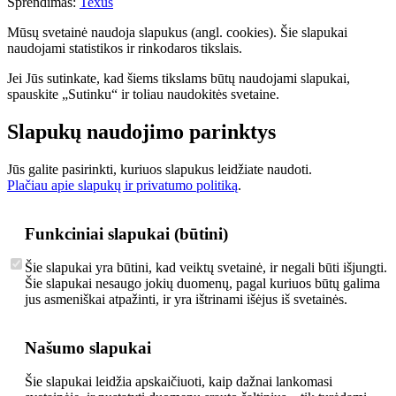
Sprendimas:
Texus
Mūsų svetainė naudoja slapukus (angl. cookies). Šie slapukai
naudojami statistikos ir rinkodaros tikslais.
Jei Jūs sutinkate, kad šiems tikslams būtų naudojami slapukai,
spauskite „Sutinku“ ir toliau naudokitės svetaine.
Slapukų naudojimo parinktys
Jūs galite pasirinkti, kuriuos slapukus leidžiate naudoti.
Plačiau apie slapukų ir privatumo politiką
.
Funkciniai slapukai (būtini)
Šie slapukai yra būtini, kad veiktų svetainė, ir negali būti išjungti.
Šie slapukai nesaugo jokių duomenų, pagal kuriuos būtų galima
jus asmeniškai atpažinti, ir yra ištrinami išėjus iš svetainės.
Našumo slapukai
Šie slapukai leidžia apskaičiuoti, kaip dažnai lankomasi