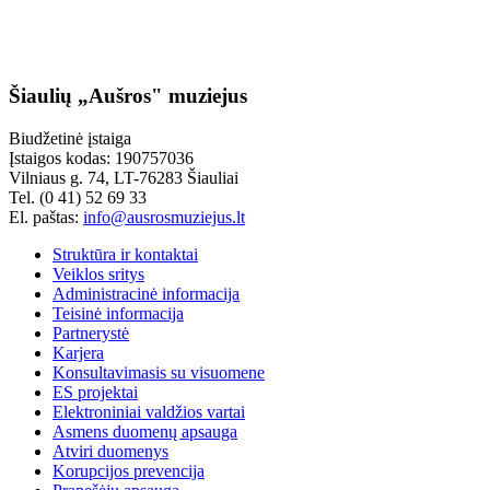
Šiaulių „Aušros" muziejus
Biudžetinė įstaiga
Įstaigos kodas: 190757036
Vilniaus g. 74, LT-76283 Šiauliai
Tel. (0 41) 52 69 33
El. paštas:
info@ausrosmuziejus.lt
Struktūra ir kontaktai
Veiklos sritys
Administracinė informacija
Teisinė informacija
Partnerystė
Karjera
Konsultavimasis su visuomene
ES projektai
Elektroniniai valdžios vartai
Asmens duomenų apsauga
Atviri duomenys
Korupcijos prevencija