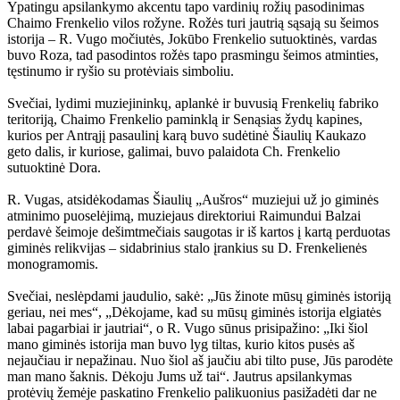
Ypatingu apsilankymo akcentu tapo vardinių rožių pasodinimas
Chaimo Frenkelio vilos rožyne. Rožės turi jautrią sąsają su šeimos
istorija – R. Vugo močiutės, Jokūbo Frenkelio sutuoktinės, vardas
buvo Roza, tad pasodintos rožės tapo prasmingu šeimos atminties,
tęstinumo ir ryšio su protėviais simboliu.
Svečiai, lydimi muziejininkų, aplankė ir buvusią Frenkelių fabriko
teritoriją, Chaimo Frenkelio paminklą ir Senąsias žydų kapines,
kurios per Antrąjį pasaulinį karą buvo sudėtinė Šiaulių Kaukazo
geto dalis, ir kuriose, galimai, buvo palaidota Ch. Frenkelio
sutuoktinė Dora.
R. Vugas, atsidėkodamas Šiaulių „Aušros“ muziejui už jo giminės
atminimo puoselėjimą, muziejaus direktoriui Raimundui Balzai
perdavė šeimoje dešimtmečiais saugotas ir iš kartos į kartą perduotas
giminės relikvijas – sidabrinius stalo įrankius su D. Frenkelienės
monogramomis.
Svečiai, neslėpdami jaudulio, sakė: „Jūs žinote mūsų giminės istoriją
geriau, nei mes“, „Dėkojame, kad su mūsų giminės istorija elgiatės
labai pagarbiai ir jautriai“, o R. Vugo sūnus prisipažino: „Iki šiol
mano giminės istorija man buvo lyg tiltas, kurio kitos pusės aš
nejaučiau ir nepažinau. Nuo šiol aš jaučiu abi tilto puse, Jūs parodėte
man mano šaknis. Dėkoju Jums už tai“. Jautrus apsilankymas
protėvių žemėje paskatino Frenkelio palikuonius pasižadėti dar ne