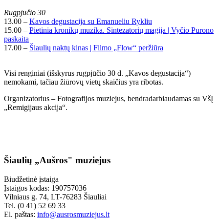
Rugpjūčio 30
13.00 –
Kavos degustacija su Emanueliu Rykliu
15.00 –
Pietinia kronikų muzika. Sintezatorių magija | Vyčio Purono
paskaita
17.00 –
Šiaulių naktų kinas | Filmo „Flow“ peržiūra
Visi renginiai (išskyrus rugpjūčio 30 d. „Kavos degustacija“)
nemokami, tačiau žiūrovų vietų skaičius yra ribotas.
Organizatorius – Fotografijos muziejus, bendradarbiaudamas su VšĮ
„Remigijaus akcija“.
Šiaulių „Aušros" muziejus
Biudžetinė įstaiga
Įstaigos kodas: 190757036
Vilniaus g. 74, LT-76283 Šiauliai
Tel. (0 41) 52 69 33
El. paštas:
info@ausrosmuziejus.lt