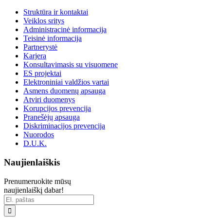
Struktūra ir kontaktai
Veiklos sritys
Administracinė informacija
Teisinė informacija
Partnerystė
Karjera
Konsultavimasis su visuomene
ES projektai
Elektroniniai valdžios vartai
Asmens duomenų apsauga
Atviri duomenys
Korupcijos prevencija
Pranešėjų apsauga
Diskriminacijos prevencija
Nuorodos
D.U.K.
Naujienlaiškis
Prenumeruokite mūsų
naujienlaiškį dabar!
