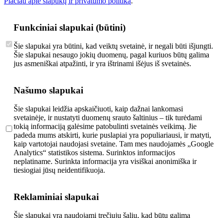
Plačiau apie slapukų ir privatumo politiką
.
Funkciniai slapukai (būtini)
Šie slapukai yra būtini, kad veiktų svetainė, ir negali būti išjungti.
Šie slapukai nesaugo jokių duomenų, pagal kuriuos būtų galima
jus asmeniškai atpažinti, ir yra ištrinami išėjus iš svetainės.
Našumo slapukai
Šie slapukai leidžia apskaičiuoti, kaip dažnai lankomasi
svetainėje, ir nustatyti duomenų srauto šaltinius – tik turėdami
tokią informaciją galėsime patobulinti svetainės veikimą. Jie
padeda mums atskirti, kurie puslapiai yra populiariausi, ir matyti,
kaip vartotojai naudojasi svetaine. Tam mes naudojamės „Google
Analytics“ statistikos sistema. Surinktos informacijos
neplatiname. Surinkta informacija yra visiškai anonimiška ir
tiesiogiai jūsų neidentifikuoja.
Reklaminiai slapukai
Šie slapukai yra naudojami trečiųjų šalių, kad būtų galima