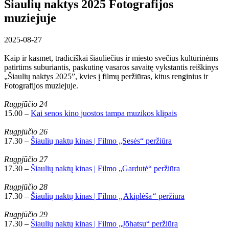
Šiaulių naktys 2025 Fotografijos
muziejuje
2025-08-27
Kaip ir kasmet, tradiciškai šiauliečius ir miesto svečius kultūrinėms
patirtims suburiantis, paskutinę vasaros savaitę vykstantis reiškinys
„Šiaulių naktys 2025”, kvies į filmų peržiūras, kitus renginius ir
Fotografijos muziejuje.
Rugpjūčio 24
15.00 –
Kai senos kino juostos tampa muzikos klipais
Rugpjūčio 26
17.30 –
Šiaulių naktų kinas | Filmo „Sesės“ peržiūra
Rugpjūčio 27
17.30 –
Šiaulių naktų kinas | Filmo „Gardutė“ peržiūra
Rugpjūčio 28
17.30 –
Šiaulių naktų kinas |
Filmo
„
Akiplėša
“
peržiūra
Rugpjūčio 29
17.30 –
Šiaulių naktų kinas | Filmo „Jōhatsu“ peržiūra