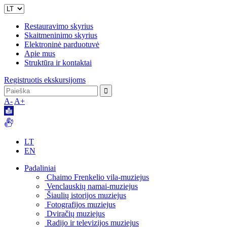
Restauravimo skyrius
Skaitmeninimo skyrius
Elektroninė parduotuvė
Apie mus
Struktūra ir kontaktai
Registruotis ekskursijoms
A-
A+
LT
EN
Padaliniai
Chaimo Frenkelio vila-muziejus
Venclauskių namai-muziejus
Šiaulių istorijos muziejus
Fotografijos muziejus
Dviračių muziejus
Radijo ir televizijos muziejus