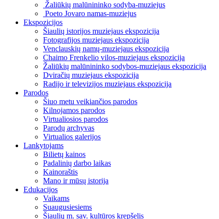
Žaliūkių malūnininko sodyba-muziejus
Poeto Jovaro namas-muziejus
Ekspozicijos
Šiaulių istorijos muziejaus ekspozicija
Fotografijos muziejaus ekspozicija
Venclauskių namų-muziejaus ekspozicija
Chaimo Frenkelio vilos-muziejaus ekspozicija
Žaliūkių malūnininko sodybos-muziejaus ekspozicija
Dviračių muziejaus ekspozicija
Radijo ir televizijos muziejaus ekspozicija
Parodos
Šiuo metu veikiančios parodos
Kilnojamos parodos
Virtualiosios parodos
Parodų archyvas
Virtualios galerijos
Lankytojams
Bilietų kainos
Padalinių darbo laikas
Kainoraštis
Mano ir mūsų istorija
Edukacijos
Vaikams
Suaugusiesiems
Šiaulių m. sav. kultūros krepšelis