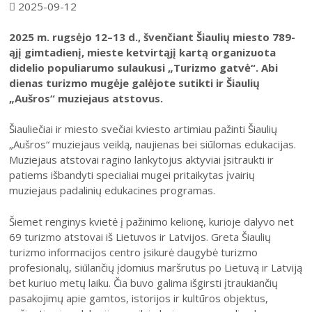
Šiaulių istorijos muziejus
2025-09-12
Fotografijos muziejaus ekspozicija
Šiuo metu veikiančios parodos
Fotografijos muziejus
Venclauskių namų-muziejaus ekspozicija
2025 m. rugsėjo 12–13 d., švenčiant Šiaulių miesto 789-
Kilnojamos parodos
Dviračių muziejus
ąjį gimtadienį, mieste ketvirtąjį kartą organizuota
Bilietų kainos
Chaimo Frenkelio vilos-muziejaus ekspozicij
didelio populiarumo sulaukusi „Turizmo gatvė“. Abi
Virtualiosios parodos
Radijo ir televizijos muziejus
Padalinių darbo laikas
Žaliūkių malūnininko sodybos-muziejaus eks
dienas turizmo mugėje galėjote sutikti ir Šiaulių
Vaikams
Parodų archyvas
Žaliūkių malūnininko sodyba-muziejus
„Aušros“ muziejaus atstovus.
Kainoraštis
Dviračių muziejaus ekspozicija
Suaugusiesiems
Virtualios galerijos
Poeto Jovaro namas-muziejus
Mano ir mūsų istorija
Radijo ir televizijos muziejaus ekspozicija
Šiauliečiai ir miesto svečiai kviesto artimiau pažinti Šiaulių
PR
AN
Šiaulių m. sav. kultūros krepšelis
TR
KE
PE
ŠE
SE
„Aušros“ muziejaus veiklą, naujienas bei siūlomas edukacijas.
Muziejaus atstovai ragino lankytojus aktyviai įsitraukti ir
1
2
Kultūros pasas
Rugpjūtis
2026
patiems išbandyti specialiai mugei pritaikytas įvairių
Integruotos muziejinės pamokos
3
4
5
6
7
8
9
muziejaus padalinių edukacines programas.
10
11
12
13
14
15
16
Šiemet renginys kvietė į pažinimo kelionę, kurioje dalyvo net
69 turizmo atstovai iš Lietuvos ir Latvijos. Greta Šiaulių
17
18
19
20
21
22
23
turizmo informacijos centro įsikurė daugybė turizmo
profesionalų, siūlančių įdomius maršrutus po Lietuvą ir Latviją
24
25
26
27
28
29
30
bet kuriuo metų laiku. Čia buvo galima išgirsti įtraukiančių
pasakojimų apie gamtos, istorijos ir kultūros objektus,
31