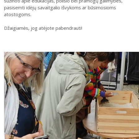
sužinoti apie edukacijas, poilsio bei pramogų galimybes,
pasisemti idėjų savaitgalio išvykoms ar būsimosioms
atostogoms.
Džaigiamės, jog atėjote pabendrauti!
2026 (XXIII festivalis)
2025 (XXII festivalis)
2024 (XXI festivalis)
2023 (XX festivalis)
2022 (XIX festivalis)
2021 (XVIII festivalis)
2020 (XVII festivalis)
2019 (XVI festivalis)
2018 (XV festivalis)