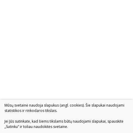
2004–2017 m. festivalis
Mūsų svetainė naudoja slapukus (angl. cookies). Šie slapukai naudojami
statistikos ir rinkodaros tikslais.
Jei Jūs sutinkate, kad šiems tikslams būtų naudojami slapukai, spauskite
„Sutinku“ ir toliau naudokitės svetaine.