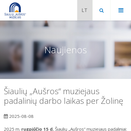
Naujienos
Šiaulių „Aušros“ muziejaus
padalinių darbo laikas per Žolinę
Chaimo Frenkelio vila-muziejus
2025-08-08
Venclauskių namai-muziejus
Šiaulių istorijos muziejaus ekspozicija
2025 m.
rugpjūčio 15 d.
Šiaulių „Aušros“ muziejaus padaliniai: