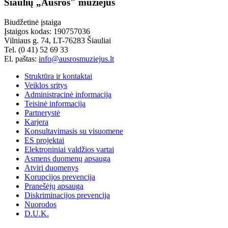
Šiaulių „Aušros" muziejus
Biudžetinė įstaiga
Įstaigos kodas: 190757036
Vilniaus g. 74, LT-76283 Šiauliai
Tel. (0 41) 52 69 33
El. paštas:
info@ausrosmuziejus.lt
Struktūra ir kontaktai
Veiklos sritys
Administracinė informacija
Teisinė informacija
Partnerystė
Karjera
Konsultavimasis su visuomene
ES projektai
Elektroniniai valdžios vartai
Asmens duomenų apsauga
Atviri duomenys
Korupcijos prevencija
Pranešėjų apsauga
Diskriminacijos prevencija
Nuorodos
D.U.K.