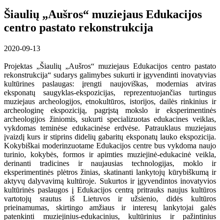
Šiaulių „Aušros“ muziejaus Edukacijos
centro pastato rekonstrukcija
2020-09-13
Projektas „Šiaulių „Aušros“ muziejaus Edukacijos centro pastato
rekonstrukcija“ sudarys galimybes sukurti ir įgyvendinti inovatyvias
kultūrines paslaugas: įrengti naujoviškas, modernias atviras
eksponatų saugyklas-ekspozicijas, reprezentuojančias turtingus
muziejaus archeologijos, etnokultūros, istorijos, dailės rinkinius ir
archeologinę ekspoziciją, pagrįstą mokslo ir eksperimentinės
archeologijos žiniomis, sukurti specializuotas edukacines veiklas,
vykdomas teminėse edukacinėse erdvėse. Patrauklaus muziejaus
įvaizdį kurs ir stiprins didelių gabaritų eksponatų lauko ekspozicija.
Kokybiškai moderinzuotame Edukacijos centre bus vykdoma naujo
turinio, kokybės, formos ir apimties muziejinė-edukacinė veikla,
derinanti tradicines ir naujausias technologijas, moklo ir
eksperimentinės plėtros žinias, skatinanti lankytojų kūrybiškumą ir
aktyvų dalyvavimą kultūroje. Sukurtos ir įgyvendintos inovatyvios
kultūrinės paslaugos į Edukacijos centrą pritrauks naujus kultūros
vartotojų srautus iš Lietuvos ir užsienio, didės kultūros
prieinamumas, skirtingo amžiaus ir interesų lankytojai galės
patenkinti muziejinius-edukacinius, kultūrinius ir pažintinius