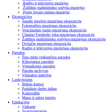
Radijo ir televizijos muziejus
Žaliūkių malūnininko sodyba-muziejus
Poeto Jovaro namas-muziejus
Ekspozicijos
Šiaulių istorijos muziejaus ekspozicija
Fotografijos muziejaus ekspozicija
Venclauskių namų-muziejaus ekspozicija
Chaimo Frenkelio vilos-muziejaus ekspozicija
Žaliūkių malūnininko sodybos-muziejaus ekspozicija
Dviračių muziejaus ekspozicija
Radijo ir televizijos muziejaus ekspozicija
Parodos
Šiuo metu veikiančios parodos
Kilnojamos parodos
Virtualiosios parodos
Parodų archyvas
Virtualios galerijos
Lankytojams
Bilietų kainos
Padalinių darbo laikas
Kainoraštis
Mano ir mūsų istorija
Edukacijos
Vaikams
Suaugusiesiems