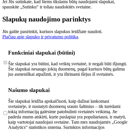
Jei Jūs sutinkate, kad šiems tikslams būtų naudojami slapukai,
spauskite „Sutinku“ ir toliau naudokitės svetaine.
Slapukų naudojimo parinktys
Jūs galite pasirinkti, kuriuos slapukus leidžiate naudoti.
Plačiau apie slapukų ir privatumo politiką
.
Funkciniai slapukai (būtini)
Šie slapukai yra būtini, kad veiktų svetainė, ir negali būti išjungti.
Šie slapukai nesaugo jokių duomenų, pagal kuriuos būtų galima
jus asmeniškai atpažinti, ir yra ištrinami išėjus iš svetainės.
Našumo slapukai
Šie slapukai leidžia apskaičiuoti, kaip dažnai lankomasi
svetainėje, ir nustatyti duomenų srauto šaltinius – tik turėdami
tokią informaciją galėsime patobulinti svetainės veikimą. Jie
padeda mums atskirti, kurie puslapiai yra populiariausi, ir matyti,
kaip vartotojai naudojasi svetaine. Tam mes naudojamės „Google
Analytics“ statistikos sistema. Surinktos informacijos