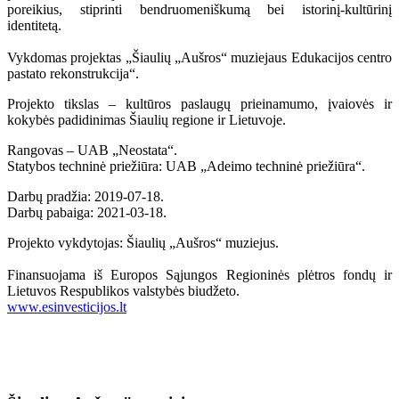
poreikius, stiprinti bendruomeniškumą bei istorinį-kultūrinį
identitetą.
Vykdomas projektas „Šiaulių „Aušros“ muziejaus Edukacijos centro
pastato rekonstrukcija“.
Projekto tikslas – kultūros paslaugų prieinamumo, įvaiovės ir
kokybės padidinimas Šiaulių regione ir Lietuvoje.
Rangovas – UAB „Neostata“.
Statybos techninė priežiūra: UAB „Adeimo techninė priežiūra“.
Darbų pradžia: 2019-07-18.
Darbų pabaiga: 2021-03-18.
Projekto vykdytojas: Šiaulių „Aušros“ muziejus.
Finansuojama iš Europos Sąjungos Regioninės plėtros fondų ir
Lietuvos Respublikos valstybės biudžeto.
www.esinvesticijos.lt