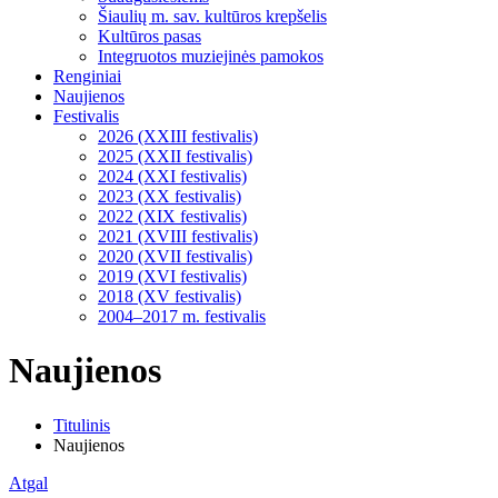
Šiaulių m. sav. kultūros krepšelis
Kultūros pasas
Integruotos muziejinės pamokos
Renginiai
Naujienos
Festivalis
2026 (XXIII festivalis)
2025 (XXII festivalis)
2024 (XXI festivalis)
2023 (XX festivalis)
2022 (XIX festivalis)
2021 (XVIII festivalis)
2020 (XVII festivalis)
2019 (XVI festivalis)
2018 (XV festivalis)
2004–2017 m. festivalis
Naujienos
Titulinis
Naujienos
Atgal