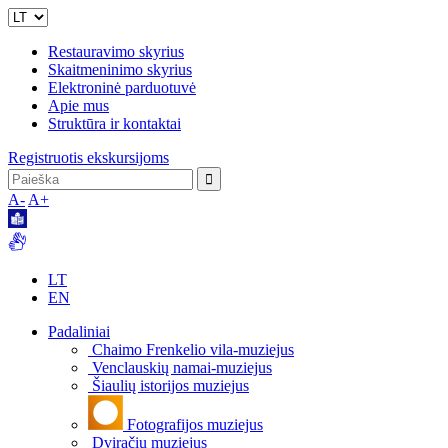
Restauravimo skyrius
Skaitmeninimo skyrius
Elektroninė parduotuvė
Apie mus
Struktūra ir kontaktai
Registruotis ekskursijoms
A-
A+
LT
EN
Padaliniai
Chaimo Frenkelio vila-muziejus
Venclauskių namai-muziejus
Šiaulių istorijos muziejus
Fotografijos muziejus
Dviračių muziejus