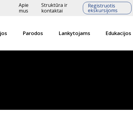
Apie
Struktūra ir
Registruotis
ekskursijoms
mus
kontaktai
jos
Parodos
Lankytojams
Edukacijos