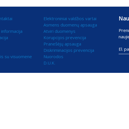
Nau
ntaktai
Elektroniniai valdžios vartai
Asmens duomenų apsauga
Pren
 informacija
Atviri duomenys
nauji
acija
Korupcijos prevencija
Pranešėjų apsauga
Diskriminacijos prevencija
is su visuomene
Nuorodos
D.U.K.
ami statistikos ir rinkodaros tikslais.
skite „Sutinku“ ir toliau naudokitės svetaine.