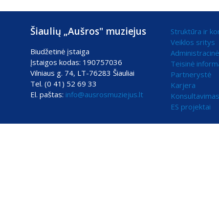
Šiaulių „Aušros" muziejus
Struktūra ir ko
Veiklos sritys
Biudžetinė įstaiga
Administracinė
Įstaigos kodas: 190757036
Teisinė inform
Vilniaus g. 74, LT-76283 Šiauliai
Partnerystė
Tel. (0 41) 52 69 33
Karjera
El. paštas:
info@ausrosmuziejus.lt
Konsultavimas
ES projektai
Mūsų svetainė naudoja slapukus (angl. cookies). Šie slapukai naudoj
Jei Jūs sutinkate, kad šiems tikslams būtų naudojami slapukai, spau
Slapukų naudojimo parinktys
Jūs galite pasirinkti, kuriuos slapukus leidžiate naudoti.