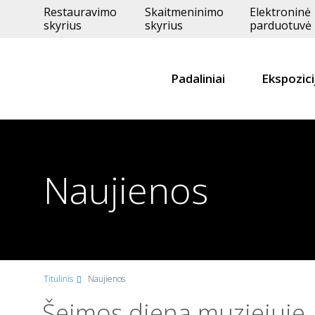
Restauravimo
Skaitmeninimo
Elektroninė
skyrius
skyrius
parduotuvė
Padaliniai
Ekspozici
Naujienos
Titulinis
Naujienos
Šeimos diena muziejuje