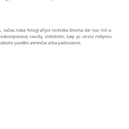
s, tačiau tokia fotografijos technika žinoma dar nuo XIX a.
o sukomponavę vaizdą, stebėsite, kaip jis virsta mėlynos
site pasilikti atminčiai arba padovanoti.