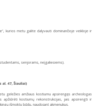
, kurios metu galite dalyvauti dominančioje veikloje ir
 studentams, senjorams, neįgaliesiems).
l. 47, Šiauliai)
 metu geležies amžiaus kostiumu apsirengęs archeologas
apžiūrėti kostiumų rekonstrukcijas, jais apsirengti ir
vikingų išmoktu būdu, naudojant akmenukus.