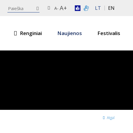
A+
LT
EN
A-
Renginiai
Naujienos
Festivalis
Atgal