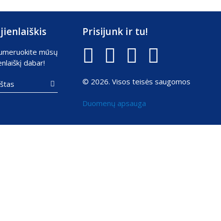
jienlaiškis
Prisijunk ir tu!
umeruokite mūsų
enlaiškį dabar!
© 2026. Visos teisės saugomos

Duomenų apsauga
Sprendimas:
Texus