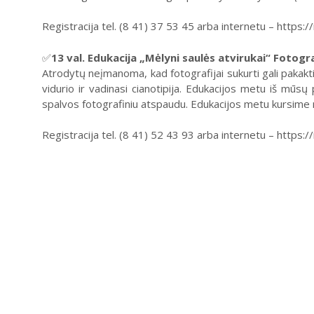
Registracija tel. (8 41) 37 53 45 arba internetu – https:
✅
13 val. Edukacija „Mėlyni saulės atvirukai“ Fotograf
Atrodytų neįmanoma, kad fotografijai sukurti gali pakakti 
vidurio ir vadinasi cianotipija. Edukacijos metu iš mūs
spalvos fotografiniu atspaudu. Edukacijos metu kursime m
Registracija tel. (8 41) 52 43 93 arba internetu – https: