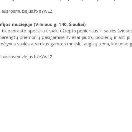
//i.ausrosmuziejus.lt/eYwLZ
ijos muziejuje (Vilniaus g. 140, Šiauliai)
tik paprasto specialiu tirpalu užtepto popieriaus ir saulės švieso
ų parengtų priemonių pasigaminę šviesai jautrų popierių ir ant j
ėlynus saulės atvirukus gamtos mokslų, augalų tema, kuriuose galė
//i.ausrosmuziejus.lt/eYwLZ