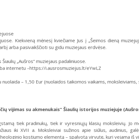
iejuose
juose. Kiekvieną mėnesį kviečiame Jus į „Šeimos dieną muziejuje”
arbį arba pasivaikščioti su gidu muziejaus erdvėse.
 Šiaulių „Aušros“ muziejaus padaliniuose.
ba internetu –https://i.ausrosmuziejus.lt/eYwLZ
 nuolaida – 1,50 Eur (nuolaidos taikomos vaikams, moksleiviams,
ių vijimas su akmenukais“ Šiaulių istorijos muziejuje (Aušros a
stamą tiek pradinukų, tiek ir vyresniųjų klasių moksleivių. Jo
s iki XVII a. Moksleiviai sužinos apie siūlus, audinius, galės 
cheologinio kostiumo elementą – spalvotą virvutę, kuri vejama iš 