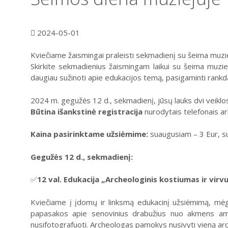
2024-05-01
Kviečiame žaismingai praleisti sekmadienį su šeima muz
Skirkite sekmadienius žaismingam laikui su šeima muzie
daugiau sužinoti apie edukacijos temą, pasigaminti rankd
2024 m. gegužės 12 d., sekmadienį, jūsų lauks dvi veiklos
Būtina išankstinė registracija
nurodytais telefonais ar
Kaina pasirinktame užsiėmime:
suaugusiam – 3 Eur, su
Gegužės 12 d., sekmadienį:
✅
12 val. Edukacija „Archeologinis kostiumas ir virvuč
Kviečiame į įdomų ir linksmą edukacinį užsiėmimą, mėg
papasakos apie senovinius drabužius nuo akmens amžiau
nusifotografuoti. Archeologas pamokys nusivyti vieną ar