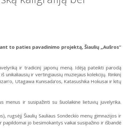
dant to paties pavadinimo projektą, Šiaulių „Aušros“
velyriką ir tradicinį japonų meną. Idėją pateikti parodą
 unikaliausių ir vertingiausių muziejaus kolekcijų. Rinkinį
 Eizan’o, Utagawa Kunisada’os, Katasushika Hokusai ir kitų
 menus ir susipažinti su šiuolaikine lietuvių juvelyrika.
), rugsėjį Šiaulių Sauliaus Sondeckio menų gimnazijos ir
r papildomai jo besimokantys vaikai susipažino ir išbandė