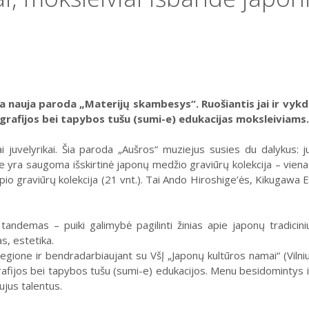
a nauja paroda „Materijų skambesys“. Ruošiantis jai ir vyk
grafijos bei tapybos tušu (sumi-e) edukacijas moksleiviams.
juvelyrikai. Šia paroda „Aušros“ muziejus susies du dalykus: ju
e yra saugoma išskirtinė japonų medžio graviūrų kolekcija – viena iš
rpio graviūrų kolekcija (21 vnt.). Tai Ando Hiroshige’ės, Kikugawa
andemas – puiki galimybė pagilinti žinias apie japonų tradicinius
s, estetika.
ione ir bendradarbiaujant su VšĮ „Japonų kultūros namai“ (Vilnius
rafijos bei tapybos tušu (sumi-e) edukacijos. Menu besidomintys i
ujus talentus.