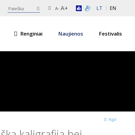
A+
LT
EN
A-
Renginiai
Naujienos
Festivalis
Atgal
ką kaligrafiją bei