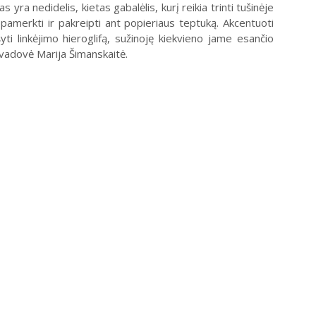
ra nedidelis, kietas gabalėlis, kurį reikia trinti tušinėje
, pamerkti ir pakreipti ant popieriaus teptuką. Akcentuoti
ti linkėjimo hieroglifą, sužinoję kiekvieno jame esančio
 vadovė Marija Šimanskaitė.