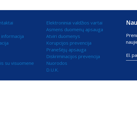
Nau
ntaktai
Elektroniniai valdžios vartai
Asmens duomenų apsauga
Pren
 informacija
Atviri duomenys
nauji
acija
Korupcijos prevencija
Pranešėjų apsauga
Diskriminacijos prevencija
is su visuomene
Nuorodos
D.U.K.
ami statistikos ir rinkodaros tikslais.
skite „Sutinku“ ir toliau naudokitės svetaine.