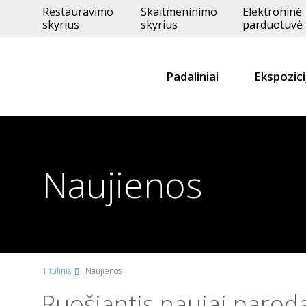
Restauravimo
Skaitmeninimo
Elektroninė
skyrius
skyrius
parduotuvė
Padaliniai
Ekspozici
Naujienos
Titulinis
Naujienos
Ruošiantis naujai parodai