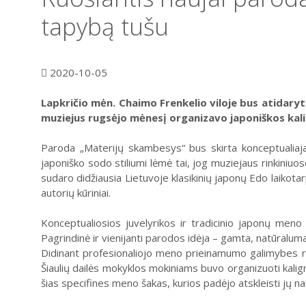
tapybą tušu
2020-10-05
Lapkričio mėn. Chaimo Frenkelio viloje bus atidaryt
muziejus rugsėjo mėnesį organizavo japoniškos kali
Paroda „Materijų skambesys“ bus skirta konceptualiajai 
japoniško sodo stiliumi lėmė tai, jog muziejaus rinkiniuos
sudaro didžiausia Lietuvoje klasikinių japonų Edo laikota
autorių kūriniai.
Konceptualiosios juvelyrikos ir tradicinio japonų meno t
Pagrindinė ir vienijanti parodos idėja – gamta, natūraluma
Didinant profesionaliojo meno prieinamumo galimybes reg
Šiaulių dailės mokyklos mokiniams buvo organizuoti kalig
šias specifines meno šakas, kurios padėjo atskleisti jų na