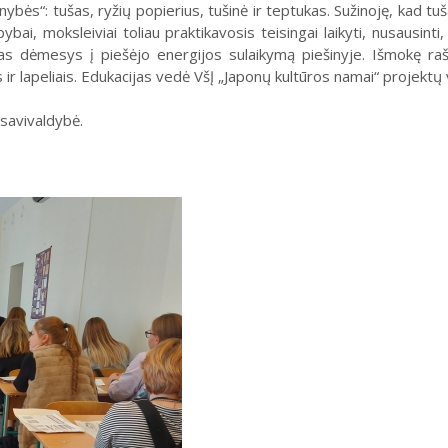
“: tušas, ryžių popierius, tušinė ir teptukas. Sužinoję, kad tušas y
bai, moksleiviai toliau praktikavosis teisingai laikyti, nusausinti
as dėmesys į piešėjo energijos sulaikymą piešinyje. Išmokę rašy
ir lapeliais. Edukacijas vedė VšĮ „Japonų kultūros namai“ projektų
 savivaldybė.