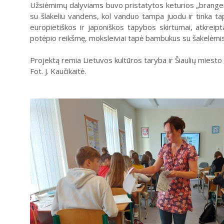
Užsiėmimų dalyviams buvo pristatytos keturios „brangenybės
su šlakeliu vandens, kol vanduo tampa juodu ir tinka tapy
europietiškos ir japoniškos tapybos skirtumai, atkreipt
potėpio reikšmę, moksleiviai tapė bambukus su šakelėmis 
Projektą remia Lietuvos kultūros taryba ir Šiaulių miesto
Fot. J. Kaučikaitė.