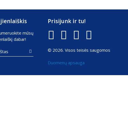
jienlaiškis
Prisijunk ir tu!
umeruokite mūsų
enlaiškį dabar!
© 2026. Visos teisės saugomos

Duomenų apsauga
Sprendimas:
Texus