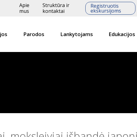
Apie
Struktūra ir
Registruotis
ekskursijoms
mus
kontaktai
jos
Parodos
Lankytojams
Edukacijos
, moksleiviai išbandė japoniš