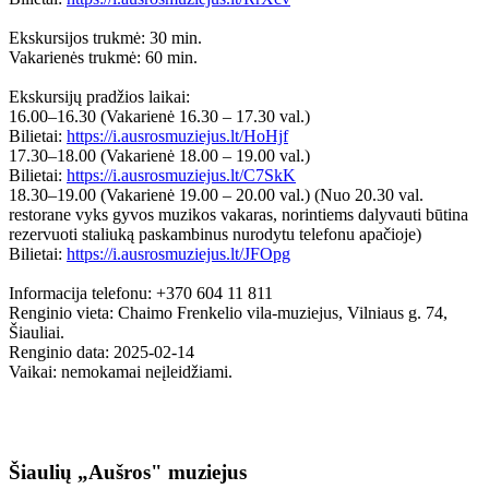
Ekskursijos trukmė: 30 min.
Vakarienės trukmė: 60 min.
Ekskursijų pradžios laikai:
16.00–16.30 (Vakarienė 16.30 – 17.30 val.)
Bilietai:
https://i.ausrosmuziejus.lt/HoHjf
17.30–18.00 (Vakarienė 18.00 – 19.00 val.)
Bilietai:
https://i.ausrosmuziejus.lt/C7SkK
18.30–19.00 (Vakarienė 19.00 – 20.00 val.) (Nuo 20.30 val.
restorane vyks gyvos muzikos vakaras, norintiems dalyvauti būtina
rezervuoti staliuką paskambinus nurodytu telefonu apačioje)
Bilietai:
https://i.ausrosmuziejus.lt/JFOpg
Informacija telefonu: +370 604 11 811
Renginio vieta: Chaimo Frenkelio vila-muziejus, Vilniaus g. 74,
Šiauliai.
Renginio data: 2025-02-14
Vaikai: nemokamai neįleidžiami.
Šiaulių „Aušros" muziejus