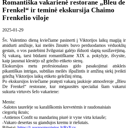
Romantiška vakarienė restorane „Bleu de
Frenkel“ ir teminė ekskursija Chaimo
Frenkelio viloje
2025-01-29
Šv. Valentino dieną kviečiame pasinerti į Viktorijos laikų magiją ir
atsidurti amžiuje, kai meilės žinutės buvo perduodamos vėduoklių
gestais, o vos pastebimi žvilgsniai galėjo išduoti slaptą susižavėjimą.
Šį vakarą, tarsi būdami romantiškame XIX a. pokylyje, išvysite,
kaip jausmai klestėjo už griežto etiketo sienų.
Ekskursijos metu profesionalaus gido pasakojimai atskleis
pikantiškas intrigas, subtilias meilės išpažintis ir amžiną siekį įveikti
griežtą Viktorijos laikų etiketo geležinį rėmą.
Po ekskursijos kviečiame pratęsti vakarą jaukioje atmosferoje „Bleu
De Frenkel“ restorane, kur mėgausitės specialiai šiam vakarui
sukurta virtuvės šefo vakariene:
Meniu:
-Salotos taurelėje su karališkomis krevetėmis ir raudonaisiais
ciegorių ikrais;
-Antienos Confit su mandarinų piurė ir vyne virta kriauše;
-Vakaro desertas su giandujos kremu ir riešutais.
Bilietai:
https://i.ausrosmuziejus.lt/RrXcv