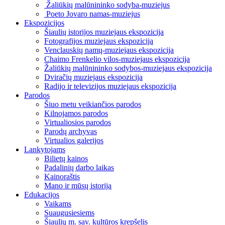
Žaliūkių malūnininko sodyba-muziejus
Poeto Jovaro namas-muziejus
Ekspozicijos
Šiaulių istorijos muziejaus ekspozicija
Fotografijos muziejaus ekspozicija
Venclauskių namų-muziejaus ekspozicija
Chaimo Frenkelio vilos-muziejaus ekspozicija
Žaliūkių malūnininko sodybos-muziejaus ekspozicija
Dviračių muziejaus ekspozicija
Radijo ir televizijos muziejaus ekspozicija
Parodos
Šiuo metu veikiančios parodos
Kilnojamos parodos
Virtualiosios parodos
Parodų archyvas
Virtualios galerijos
Lankytojams
Bilietų kainos
Padalinių darbo laikas
Kainoraštis
Mano ir mūsų istorija
Edukacijos
Vaikams
Suaugusiesiems
Šiaulių m. sav. kultūros krepšelis