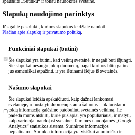
spauskite „Sutinku“ ir toliau naudokitės svetaine.
Slapukų naudojimo parinktys
Jūs galite pasirinkti, kuriuos slapukus leidžiate naudoti.
Plačiau apie slapukų ir privatumo politiką
.
Funkciniai slapukai (būtini)
Šie slapukai yra būtini, kad veiktų svetainė, ir negali būti išjungti.
Šie slapukai nesaugo jokių duomenų, pagal kuriuos būtų galima
jus asmeniškai atpažinti, ir yra ištrinami išėjus iš svetainės.
Našumo slapukai
Šie slapukai leidžia apskaičiuoti, kaip dažnai lankomasi
svetainėje, ir nustatyti duomenų srauto šaltinius – tik turėdami
tokią informaciją galėsime patobulinti svetainės veikimą. Jie
padeda mums atskirti, kurie puslapiai yra populiariausi, ir matyti,
kaip vartotojai naudojasi svetaine. Tam mes naudojamės „Google
Analytics“ statistikos sistema. Surinktos informacijos
neplatiname. Surinkta informacija yra visiškai anonimiška ir