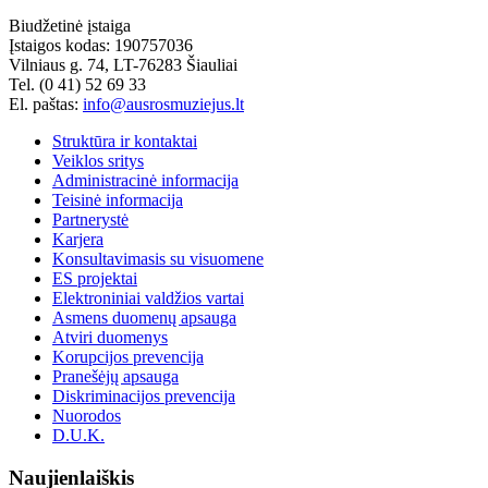
Biudžetinė įstaiga
Įstaigos kodas: 190757036
Vilniaus g. 74, LT-76283 Šiauliai
Tel. (0 41) 52 69 33
El. paštas:
info@ausrosmuziejus.lt
Struktūra ir kontaktai
Veiklos sritys
Administracinė informacija
Teisinė informacija
Partnerystė
Karjera
Konsultavimasis su visuomene
ES projektai
Elektroniniai valdžios vartai
Asmens duomenų apsauga
Atviri duomenys
Korupcijos prevencija
Pranešėjų apsauga
Diskriminacijos prevencija
Nuorodos
D.U.K.
Naujienlaiškis