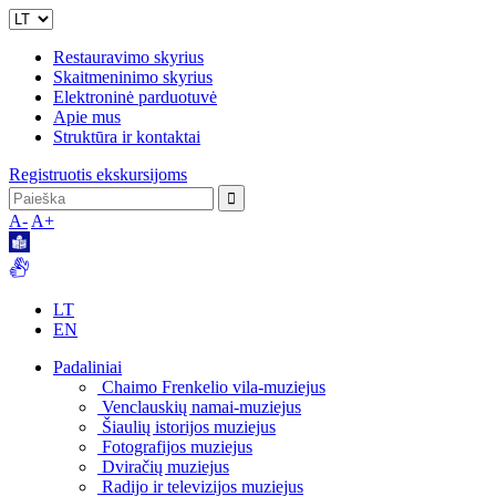
Restauravimo skyrius
Skaitmeninimo skyrius
Elektroninė parduotuvė
Apie mus
Struktūra ir kontaktai
Registruotis ekskursijoms
A-
A+
LT
EN
Padaliniai
Chaimo Frenkelio vila-muziejus
Venclauskių namai-muziejus
Šiaulių istorijos muziejus
Fotografijos muziejus
Dviračių muziejus
Radijo ir televizijos muziejus