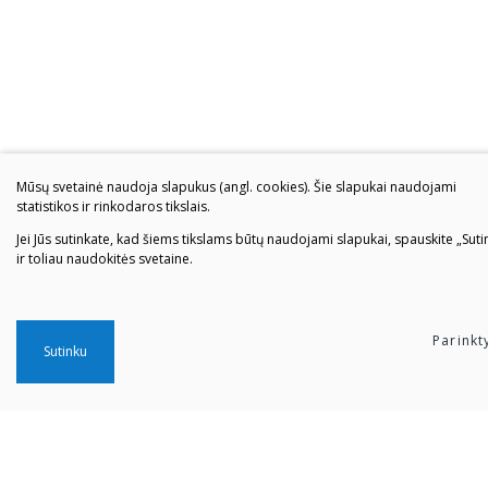
Mūsų svetainė naudoja slapukus (angl. cookies). Šie slapukai naudojami
statistikos ir rinkodaros tikslais.
Jei Jūs sutinkate, kad šiems tikslams būtų naudojami slapukai, spauskite „Suti
ir toliau naudokitės svetaine.
Parinkt
Sutinku