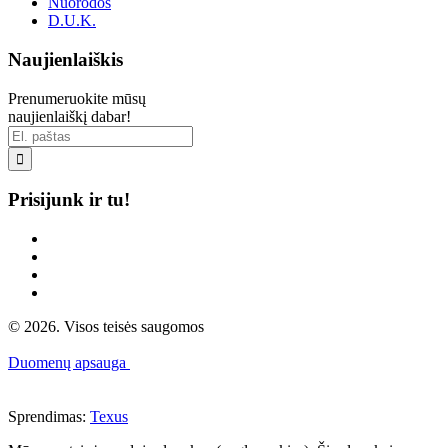
Nuorodos
D.U.K.
Naujienlaiškis
Prenumeruokite mūsų
naujienlaiškį dabar!

Prisijunk ir tu!
© 2026. Visos teisės saugomos
Duomenų apsauga
Sprendimas:
Texus