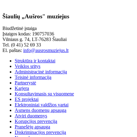
Šiaulių „Aušros" muziejus
Biudžetinė įstaiga
Įstaigos kodas: 190757036
Vilniaus g. 74, LT-76283 Šiauliai
Tel. (0 41) 52 69 33
El. paštas:
info@ausrosmuziejus.lt
Struktūra ir kontaktai
Veiklos sritys
Administracinė informacija
Teisinė informacija
Partnerystė
Karjera
Konsultavimasis su visuomene
ES projektai
Elektroniniai valdžios vartai
Asmens duomenų apsauga
Atviri duomenys
Korupcijos prevencija
Pranešėjų apsauga
Diskriminacijos prevencija