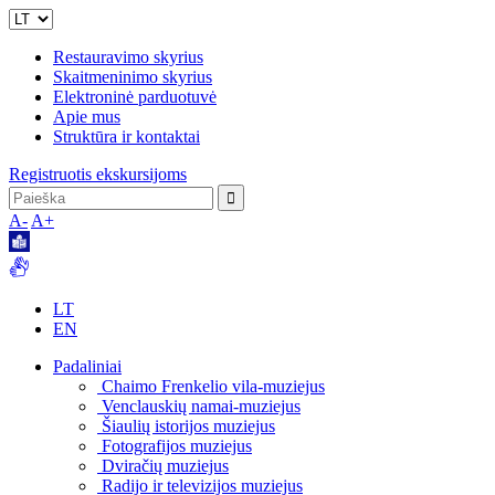
Restauravimo skyrius
Skaitmeninimo skyrius
Elektroninė parduotuvė
Apie mus
Struktūra ir kontaktai
Registruotis ekskursijoms
A-
A+
LT
EN
Padaliniai
Chaimo Frenkelio vila-muziejus
Venclauskių namai-muziejus
Šiaulių istorijos muziejus
Fotografijos muziejus
Dviračių muziejus
Radijo ir televizijos muziejus