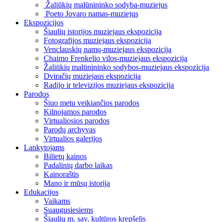
Žaliūkių malūnininko sodyba-muziejus
Poeto Jovaro namas-muziejus
Ekspozicijos
Šiaulių istorijos muziejaus ekspozicija
Fotografijos muziejaus ekspozicija
Venclauskių namų-muziejaus ekspozicija
Chaimo Frenkelio vilos-muziejaus ekspozicija
Žaliūkių malūnininko sodybos-muziejaus ekspozicija
Dviračių muziejaus ekspozicija
Radijo ir televizijos muziejaus ekspozicija
Parodos
Šiuo metu veikiančios parodos
Kilnojamos parodos
Virtualiosios parodos
Parodų archyvas
Virtualios galerijos
Lankytojams
Bilietų kainos
Padalinių darbo laikas
Kainoraštis
Mano ir mūsų istorija
Edukacijos
Vaikams
Suaugusiesiems
Šiaulių m. sav. kultūros krepšelis