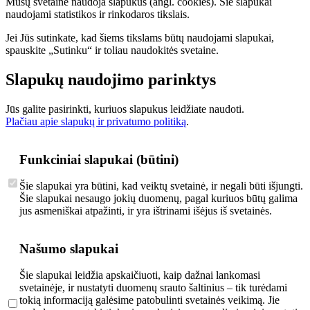
Mūsų svetainė naudoja slapukus (angl. cookies). Šie slapukai
naudojami statistikos ir rinkodaros tikslais.
Jei Jūs sutinkate, kad šiems tikslams būtų naudojami slapukai,
spauskite „Sutinku“ ir toliau naudokitės svetaine.
Slapukų naudojimo parinktys
Jūs galite pasirinkti, kuriuos slapukus leidžiate naudoti.
Plačiau apie slapukų ir privatumo politiką
.
Funkciniai slapukai (būtini)
Šie slapukai yra būtini, kad veiktų svetainė, ir negali būti išjungti.
Šie slapukai nesaugo jokių duomenų, pagal kuriuos būtų galima
jus asmeniškai atpažinti, ir yra ištrinami išėjus iš svetainės.
Našumo slapukai
Šie slapukai leidžia apskaičiuoti, kaip dažnai lankomasi
svetainėje, ir nustatyti duomenų srauto šaltinius – tik turėdami
tokią informaciją galėsime patobulinti svetainės veikimą. Jie