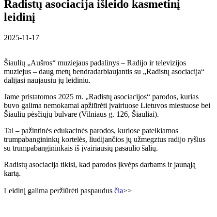
Radistų asociacija išleido kasmetinį
leidinį
2025-11-17
Šiaulių „Aušros“ muziejaus padalinys – Radijo ir televizijos
muziejus – daug metų bendradarbiaujantis su „Radistų asociacija“
dalijasi naujausiu jų leidiniu.
Jame pristatomos 2025 m. „Radistų asociacijos“ parodos, kurias
buvo galima nemokamai apžiūrėti įvairiuose Lietuvos miestuose bei
Šiaulių pėsčiųjų bulvare (Vilniaus g. 126, Šiauliai).
Tai – pažintinės edukacinės parodos, kuriose pateikiamos
trumpabangininkų kortelės, liudijančios jų užmegztus radijo ryšius
su trumpabangininkais iš įvairiausių pasaulio šalių.
Radistų asociacija tikisi, kad parodos įkvėps darbams ir jaunąją
kartą.
Leidinį galima peržiūrėti paspaudus
čia
>>