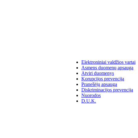
Elektroniniai valdžios vartai
Asmens duomenų apsauga
Atviri duomenys
Korupcijos prevencija
Pranešėjų apsauga
Diskriminacijos prevencija
Nuorodos
D.U.K.