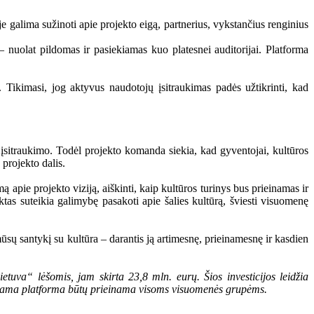
je galima sužinoti apie projekto eigą, partnerius, vykstančius renginius
– nuolat pildomas ir pasiekiamas kuo platesnei auditorijai. Platforma
i. Tikimasi, jog aktyvus naudotojų įsitraukimas padės užtikrinti, kad
, įsitraukimo. Todėl projekto komanda siekia, kad gyventojai, kultūros
 projekto dalis.
apie projekto viziją, aiškinti, kaip kultūros turinys bus prieinamas ir
ektas suteikia galimybę pasakoti apie šalies kultūrą, šviesti visuomenę
ūsų santykį su kultūra – darantis ją artimesnę, prieinamesnę ir kasdien
va“ lėšomis, jam skirta 23,8 mln. eurų. Šios investicijos leidžia
kuriama platforma būtų prieinama visoms visuomenės grupėms.