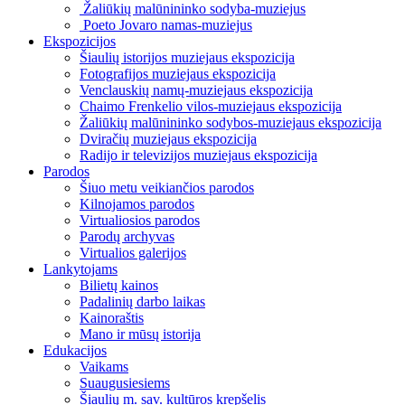
Žaliūkių malūnininko sodyba-muziejus
Poeto Jovaro namas-muziejus
Ekspozicijos
Šiaulių istorijos muziejaus ekspozicija
Fotografijos muziejaus ekspozicija
Venclauskių namų-muziejaus ekspozicija
Chaimo Frenkelio vilos-muziejaus ekspozicija
Žaliūkių malūnininko sodybos-muziejaus ekspozicija
Dviračių muziejaus ekspozicija
Radijo ir televizijos muziejaus ekspozicija
Parodos
Šiuo metu veikiančios parodos
Kilnojamos parodos
Virtualiosios parodos
Parodų archyvas
Virtualios galerijos
Lankytojams
Bilietų kainos
Padalinių darbo laikas
Kainoraštis
Mano ir mūsų istorija
Edukacijos
Vaikams
Suaugusiesiems
Šiaulių m. sav. kultūros krepšelis