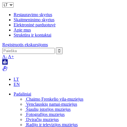
Restauravimo skyrius
Skaitmeninimo skyrius
Elektroninė parduotuvė
Apie mus
Struktūra ir kontaktai
Registruotis ekskursijoms
A-
A+
LT
EN
Padaliniai
Chaimo Frenkelio vila-muziejus
Venclauskių namai-muziejus
Šiaulių istorijos muziejus
Fotografijos muziejus
Dviračių muziejus
Radijo ir televizijos muziejus