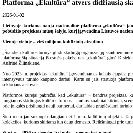
Platforma „Ekultūra“ atvers didžiausią sk
2026-01-02
Lietuvoje kuriama nauja nacionalinė platforma „ekultūra“ jau 2
pobūdžio projektas mūsų šalyje, kurį įgyvendina Lietuvos nacion
Vienoje vietoje – virš milijono kultūrinių atradimų
„Šiandien kultūros turinys glūdi skirtingų organizacijų skaitmeniniuos
platforma šią situaciją iš esmės pakeis, nes „ekultūra“ gimė iš siek
Aušrinė Žilinskienė.
Nuo 2023 m. projektas „ekultūra“ įgyvendinamas keliais etapais: pir
intensyvaus turinio kaupimo darbai. Kartu su jais startuoja platfor
sektoriaus atstovais.
Platformos kūrėjai pabrėžia, kad „ekultūra“ – bendras projektas, ku
jungiamos skirtingos kultūros formos – audiovizualiniai kūriniai, scenos
prie jo galės prisijungti nauji partneriai, dar labiau praplėsdami turini
Šiuo metu jau sukaupta daugiau nei 1 mln. kultūrinių objektų. Tarp jų 
kolekcijos, kurioms skiriama itin daug dėmesio. Reikšmingai prie turin
Startas – 2026 m. gegužę, balandis – mėnuo testavimui