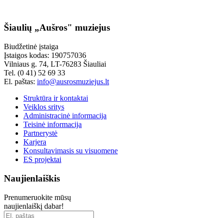
Šiaulių „Aušros" muziejus
Biudžetinė įstaiga
Įstaigos kodas: 190757036
Vilniaus g. 74, LT-76283 Šiauliai
Tel. (0 41) 52 69 33
El. paštas:
info@ausrosmuziejus.lt
Struktūra ir kontaktai
Veiklos sritys
Administracinė informacija
Teisinė informacija
Partnerystė
Karjera
Konsultavimasis su visuomene
ES projektai
Naujienlaiškis
Prenumeruokite mūsų
naujienlaiškį dabar!