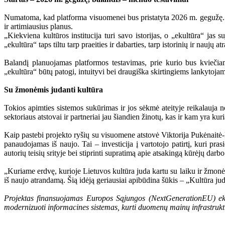
Numatoma, kad platforma visuomenei bus pristatyta 2026 m. gegužę. I
ir artimiausius planus.
„Kiekviena kultūros institucija turi savo istorijas, o „ekultūra“ ja
„ekultūra“ taps tiltu tarp praeities ir dabarties, tarp istorinių ir naujų 
Balandį planuojamas platformos testavimas, prie kurio bus kviečiami 
„ekultūra“ būtų patogi, intuityvi bei draugiška skirtingiems lankytoja
Su žmonėmis judanti kultūra
Tokios apimties sistemos sukūrimas ir jos sėkmė ateityje reikalauja n
sektoriaus atstovai ir partneriai jau šiandien žinotų, kas ir kam yra ku
Kaip pastebi projekto ryšių su visuomene atstovė Viktorija Pukėnaitė-P
panaudojamas iš naujo. Tai – investicija į vartotojo patirtį, kuri pra
autorių teisių srityje bei stiprinti supratimą apie atsakingą kūrėjų dar
„Kuriame erdvę, kurioje Lietuvos kultūra juda kartu su laiku ir žmonėm
iš naujo atrandamą. Šią idėją geriausiai apibūdina šūkis – „Kultūra ju
Projektas finansuojamas Europos Sąjungos (NextGenerationEU) ekon
modernizuoti informacines sistemas, kurti duomenų mainų infrastrukt