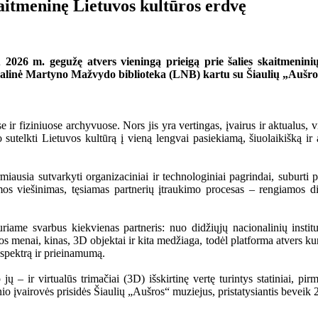
aitmeninę Lietuvos kultūros erdvę
026 m. gegužę atvers vieningą prieigą prie šalies skaitmeninių ir
alinė Martyno Mažvydo biblioteka (LNB) kartu su Šiaulių „Aušros“
e ir fiziniuose archyvuose. Nors jis yra vertingas, įvairus ir aktualus
io sutelkti Lietuvos kultūrą į vieną lengvai pasiekiamą, šiuolaikišką 
miausia sutvarkyti organizaciniai ir technologiniai pagrindai, subur
mos viešinimas, tęsiamas partnerių įtraukimo procesas – rengiamos disk
riame svarbus kiekvienas partneris: nuo didžiųjų nacionalinių instituc
 menai, kinas, 3D objektai ir kita medžiaga, todėl platforma atvers kur k
o spektrą ir prieinamumą.
– ir virtualūs trimačiai (3D) išskirtinę vertę turintys statiniai, pirm
io įvairovės prisidės Šiaulių „Aušros“ muziejus, pristatysiantis beveik 