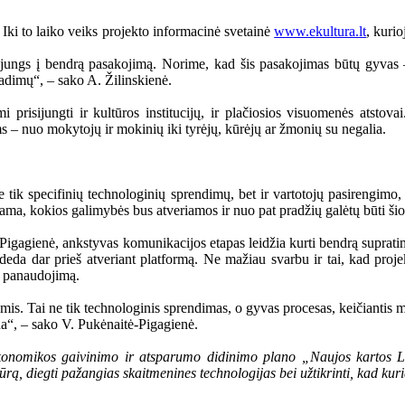
ki to laiko veiks projekto informacinė svetainė
www.ekultura.lt
, kurio
s sujungs į bendrą pasakojimą. Norime, kad šis pasakojimas būtų gyvas 
atradimų“, – sako A. Žilinskienė.
prisijungti ir kultūros institucijų, ir plačiosios visuomenės atstova
ms – nuo mokytojų ir mokinių iki tyrėjų, kūrėjų ar žmonių su negalia.
e tik specifinių technologinių sprendimų, bet ir vartotojų pasirengimo
riama, kokios galimybės bus atveriamos ir nuo pat pradžių galėtų būti šio
igagienė, ankstyvas komunikacijos etapas leidžia kurti bendrą supratimą 
sideda dar prieš atveriant platformą. Ne mažiau svarbu ir tai, kad proj
bo panaudojimą.
is. Tai ne tik technologinis sprendimas, o gyvas procesas, keičiantis m
da“, – sako V. Pukėnaitė-Pigagienė.
omikos gaivinimo ir atsparumo didinimo plano „Naujos kartos Lietu
ūrą, diegti pažangias skaitmenines technologijas bei užtikrinti, kad 