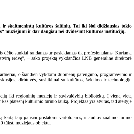
 skaitmenintų kultūros šaltinių. Tai iki šiol didžiausias tokio
 muziejumi ir dar daugiau nei dvidešimt kultūros institucijų.
, vis dėlto sunkiai randamas ar pasiekiamas tik profesionalams. Kuriama
ir atvirą erdvę”, – sako projektą vykdančios LNB generalinė direktorė
ti partneriai, o šiandien vykdomi duomenų parengimo, programavimo ir
usijos, dirbtuvės, susitikimai su kultūros, švietimo ir technologijų
ijų iki regioninių muziejų ir savivaldybių bibliotekų. Į vieną vietą
as platesnį kultūrinio turinio lauką. Projektas yra atviras, tad ateityje
ą kartą taip gausiai pristatomi vartotojams, ir audiovizualinio turinio
20 tūkst. muziejaus objektų.