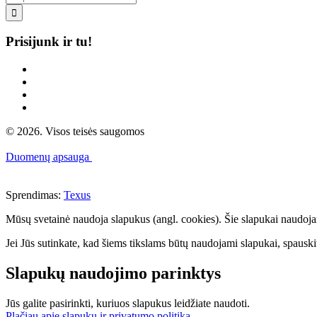

Prisijunk ir tu!
© 2026. Visos teisės saugomos
Duomenų apsauga
Sprendimas:
Texus
Mūsų svetainė naudoja slapukus (angl. cookies). Šie slapukai naudojami 
Jei Jūs sutinkate, kad šiems tikslams būtų naudojami slapukai, spauskit
Slapukų naudojimo parinktys
Jūs galite pasirinkti, kuriuos slapukus leidžiate naudoti.
Plačiau apie slapukų ir privatumo politiką
.