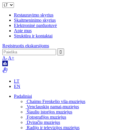
Restauravimo skyrius
Skaitmeninimo skyrius
Elektroninė parduotuvė
Apie mus
Struktūra ir kontaktai
Registruotis ekskursijoms
A-
A+
LT
EN
Padaliniai
Chaimo Frenkelio vila-muziejus
Venclauskių namai-muziejus
Šiaulių istorijos muziejus
Fotografijos muziejus
Dviračių muziejus
Radijo ir televizijos muziejus