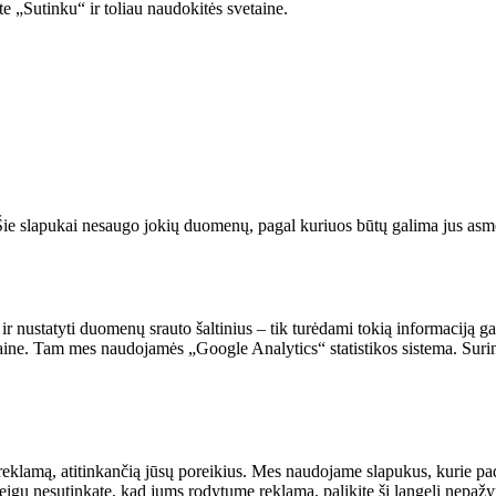
e „Sutinku“ ir toliau naudokitės svetaine.
. Šie slapukai nesaugo jokių duomenų, pagal kuriuos būtų galima jus asmeni
 ir nustatyti duomenų srauto šaltinius – tik turėdami tokią informaciją g
vetaine. Tam mes naudojamės „Google Analytics“ statistikos sistema. Suri
reklamą, atitinkančią jūsų poreikius. Mes naudojame slapukus, kurie pade
Jeigu nesutinkate, kad jums rodytume reklamą, palikite šį langelį nepaž