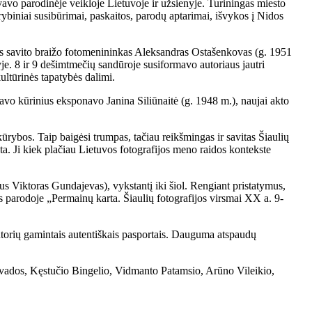
yvavo parodinėje veikloje Lietuvoje ir užsienyje. Turiningas miesto
rybiniai susibūrimai, paskaitos, parodų aptarimai, išvykos į Nidos
ntas savito braižo fotomenininkas Aleksandras Ostašenkovas (g. 1951
je. 8 ir 9 dešimtmečių sandūroje susiformavo autoriaus jautri
kultūrinės tapatybės dalimi.
avo kūrinius eksponavo Janina Siliūnaitė (g. 1948 m.), naujai akto
rybos. Taip baigėsi trumpas, tačiau reikšmingas ir savitas Šiaulių
ta. Ji kiek plačiau Lietuvos fotografijos meno raidos kontekste
ius Viktoras Gundajevas), vykstantį iki šiol. Rengiant pristatymus,
is parodoje „Permainų karta. Šiaulių fotografijos virsmai XX a. 9-
autorių gamintais autentiškais pasportais. Dauguma atspaudų
vados, Kęstučio Bingelio, Vidmanto Patamsio, Arūno Vileikio,