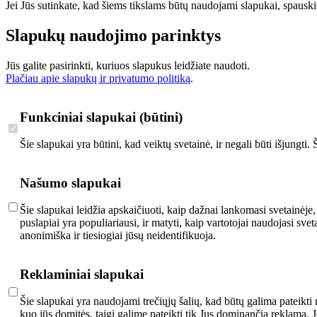
Jei Jūs sutinkate, kad šiems tikslams būtų naudojami slapukai, spauskit
Slapukų naudojimo parinktys
Jūs galite pasirinkti, kuriuos slapukus leidžiate naudoti.
Plačiau apie slapukų ir privatumo politiką
.
Funkciniai slapukai (būtini)
Šie slapukai yra būtini, kad veiktų svetainė, ir negali būti išjungti
Našumo slapukai
Šie slapukai leidžia apskaičiuoti, kaip dažnai lankomasi svetainėje,
puslapiai yra populiariausi, ir matyti, kaip vartotojai naudojasi s
anonimiška ir tiesiogiai jūsų neidentifikuoja.
Reklaminiai slapukai
Šie slapukai yra naudojami trečiųjų šalių, kad būtų galima pateikti 
kuo jūs domitės, taigi galime pateikti tik Jus dominančią reklamą. 