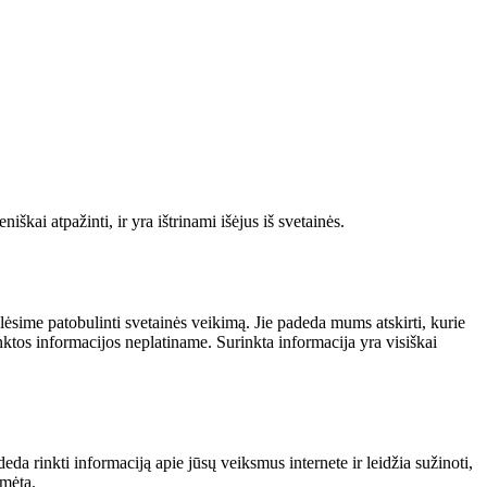
škai atpažinti, ir yra ištrinami išėjus iš svetainės.
alėsime patobulinti svetainės veikimą. Jie padeda mums atskirti, kurie
nktos informacijos neplatiname. Surinkta informacija yra visiškai
da rinkti informaciją apie jūsų veiksmus internete ir leidžia sužinoti,
ymėtą.