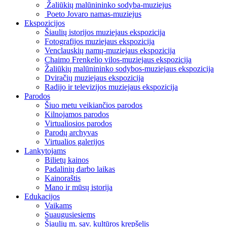
Žaliūkių malūnininko sodyba-muziejus
Poeto Jovaro namas-muziejus
Ekspozicijos
Šiaulių istorijos muziejaus ekspozicija
Fotografijos muziejaus ekspozicija
Venclauskių namų-muziejaus ekspozicija
Chaimo Frenkelio vilos-muziejaus ekspozicija
Žaliūkių malūnininko sodybos-muziejaus ekspozicija
Dviračių muziejaus ekspozicija
Radijo ir televizijos muziejaus ekspozicija
Parodos
Šiuo metu veikiančios parodos
Kilnojamos parodos
Virtualiosios parodos
Parodų archyvas
Virtualios galerijos
Lankytojams
Bilietų kainos
Padalinių darbo laikas
Kainoraštis
Mano ir mūsų istorija
Edukacijos
Vaikams
Suaugusiesiems
Šiaulių m. sav. kultūros krepšelis