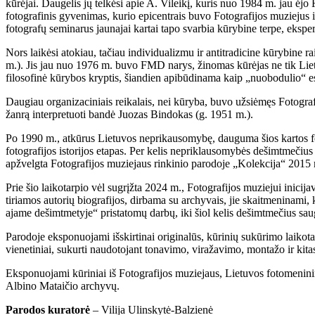
kūrėjai. Daugelis jų telkėsi apie A. Vileikį, kuris nuo 1984 m. jau ėj
fotografinis gyvenimas, kurio epicentrais buvo Fotografijos muziejus i
fotografų seminarus jaunajai kartai tapo svarbia kūrybine terpe, ekspe
Nors laikėsi atokiau, tačiau individualizmu ir antitradicine kūrybine
m.). Jis jau nuo 1976 m. buvo FMD narys, žinomas kūrėjas ne tik Lietuv
filosofinė kūrybos kryptis, šiandien apibūdinama kaip „nuobodulio“ estet
Daugiau organizaciniais reikalais, nei kūryba, buvo užsiėmęs Fotograf
žanrą interpretuoti bandė Juozas Bindokas (g. 1951 m.).
Po 1990 m., atkūrus Lietuvos neprikausomybę, dauguma šios kartos foto
fotografijos istorijos etapas. Per kelis nepriklausomybės dešimtmečius
apžvelgta Fotografijos muziejaus rinkinio parodoje „Kolekcija“ 2015 m
Prie šio laikotarpio vėl sugrįžta 2024 m., Fotografijos muziejui inicij
tiriamos autorių biografijos, dirbama su archyvais, jie skaitmeninami, 
ajame dešimtmetyje“ pristatomų darbų, iki šiol kelis dešimtmečius sa
Parodoje eksponuojami išskirtinai originalūs, kūrinių sukūrimo laikota
vienetiniai, sukurti naudotojant tonavimo, viražavimo, montažo ir kita
Eksponuojami kūriniai iš Fotografijos muziejaus, Lietuvos fotomeni
Albino Mataičio archyvų.
Parodos kuratorė
– Vilija Ulinskytė-Balzienė