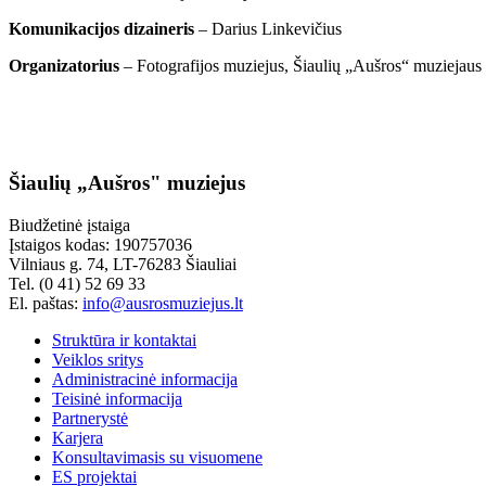
Komunikacijos dizaineris
– Darius Linkevičius
Organizatorius
– Fotografijos muziejus, Šiaulių „Aušros“ muziejaus
Šiaulių „Aušros" muziejus
Biudžetinė įstaiga
Įstaigos kodas: 190757036
Vilniaus g. 74, LT-76283 Šiauliai
Tel. (0 41) 52 69 33
El. paštas:
info@ausrosmuziejus.lt
Struktūra ir kontaktai
Veiklos sritys
Administracinė informacija
Teisinė informacija
Partnerystė
Karjera
Konsultavimasis su visuomene
ES projektai