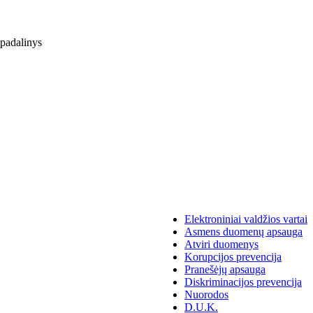
 padalinys
Elektroniniai valdžios vartai
Asmens duomenų apsauga
Atviri duomenys
Korupcijos prevencija
Pranešėjų apsauga
Diskriminacijos prevencija
Nuorodos
D.U.K.