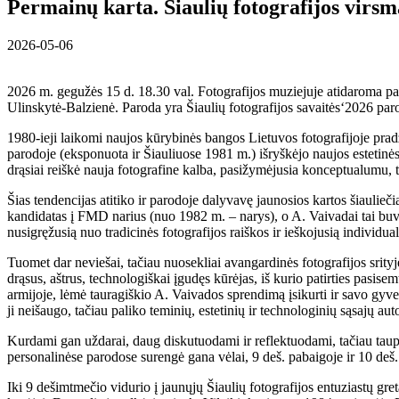
Permainų karta. Šiaulių fotografijos virs
2026-05-06
2026 m. gegužės 15 d. 18.30 val. Fotografijos muziejuje atidaroma par
Ulinskytė-Balzienė. Paroda yra Šiaulių fotografijos savaitės‘2026 parod
1980-ieji laikomi naujos kūrybinės bangos Lietuvos fotografijoje prad
parodoje (eksponuota ir Šiauliuose 1981 m.) išryškėjo naujos estetinės
drąsiai reiškė nauja fotografine kalba, pasižymėjusia konceptualumu, t
Šias tendencijas atitiko ir parodoje dalyvavę jaunosios kartos šiaulieč
kandidatas į FMD narius (nuo 1982 m. – narys), o A. Vaivadai tai buv
nusigręžusią nuo tradicinės fotografijos raiškos ir ieškojusią individ
Tuomet dar neviešai, tačiau nuosekliai avangardinės fotografijos sri
drąsus, aštrus, technologiškai įgudęs kūrėjas, iš kurio patirties pasis
armijoje, lėmė tauragiškio A. Vaivados sprendimą įsikurti ir savo gyve
ji neišaugo, tačiau paliko teminių, estetinių ir technologinių sąsajų aut
Kurdami gan uždarai, daug diskutuodami ir reflektuodami, tačiau taupia
personalinėse parodose surengė gana vėlai, 9 deš. pabaigoje ir 10 deš.
Iki 9 dešimtmečio vidurio į jaunųjų Šiaulių fotografijos entuziastų gre