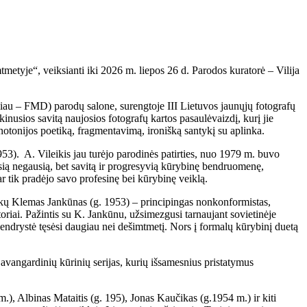
etyje“, veiksianti iki 2026 m. liepos 26 d. Parodos kuratorė – Vilija
liau – FMD) parodų salone, surengtoje III Lietuvos jaunųjų fotografų
nusios savitą naujosios fotografų kartos pasaulėvaizdį, kurį jie
notonijos poetiką, fragmentavimą, ironišką santykį su aplinka.
1953). A. Vileikis jau turėjo parodinės patirties, nuo 1979 m. buvo
ią negausią, bet savitą ir progresyvią kūrybinę bendruomenę,
r tik pradėjo savo profesinę bei kūrybinę veiklą.
inkų Klemas Jankūnas (g. 1953) – principingas nonkonformistas,
toriai. Pažintis su K. Jankūnu, užsimezgusi tarnaujant sovietinėje
bendrystė tęsėsi daugiau nei dešimtmetį. Nors į formalų kūrybinį duetą
 avangardinių kūrinių serijas, kurių išsamesnius pristatymus
m.), Albinas Mataitis (g. 195), Jonas Kaučikas (g.1954 m.) ir kiti