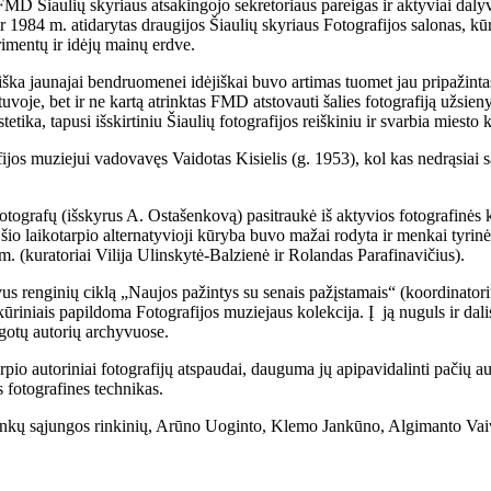
o FMD Šiaulių skyriaus atsakingojo sekretoriaus pareigas ir aktyviai dal
r 1984 m. atidarytas draugijos Šiaulių skyriaus Fotografijos salonas, kū
rimentų ir idėjų mainų erdve.
 raiška jaunajai bendruomenei idėjiškai buvo artimas tuomet jau pripaži
oje, bet ir ne kartą atrinktas FMD atstovauti šalies fotografiją užsieny
ika, tapusi išskirtiniu Šiaulių fotografijos reiškiniu ir svarbia miesto 
ijos muziejui vadovavęs Vaidotas Kisielis (g. 1953), kol kas nedrąsiai s
grafų (išskyrus A. Ostašenkovą) pasitraukė iš aktyvios fotografinės kū
 šio laikotarpio alternatyvioji kūryba buvo mažai rodyta ir menkai tyrinė
. (kuratoriai Vilija Ulinskytė-Balzienė ir Rolandas Parafinavičius).
avus renginių ciklą „Naujos pažintys su senais pažįstamais“ (koordinator
kūriniais papildoma Fotografijos muziejaus kolekcija. Į ją nuguls ir dal
ugotų autorių archyvuose.
rpio autoriniai fotografijų atspaudai, dauguma jų apipavidalinti pačių 
s fotografines technikas.
ninkų sąjungos rinkinių, Arūno Uoginto, Klemo Jankūno, Algimanto Vai