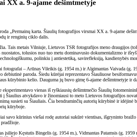
mai XX a. 9-ajame dešimtmetyje
oda „Permainų karta. Šiaulių fotografijos virsmai XX a. 9-ajame dešimtm
ų ir renginių ciklo dalis.
žia. Tais metais Vilniuje, Lietuvos TSR fotografijos meno draugijos (to
 nuostatos, tolusios nuo tuo metu dominavusio dokumentalizmo ir išryški
echnologiškumu, polinkiu į antiestetiką, savirefleksiją, kasdienybės mo
iai fotografai – Arūnas Vileikis (g. 1954 m.) ir Algimantas Vaivada (g. 
o debiutinė paroda. Šiedu kūrėjai reprezentavo Šiauliuose besiformavus
ualaus kūrybinio kelio. Dauguma jų buvo gimę 6-ajame dešimtmetyje ir da
tyje eksperimentavo vienas iš ryškiausių dešimtmečio Šiaulių fotomenin
emti į Šiaulius atvykdavo ir žinomiausi to meto Lietuvos fotografijos nova
nimą susieti su Šiauliais. Čia bendraminčių autorių kūrybinė ir idėjinė 
orių kūryboje.
i savo kūrinius viešai rodę autoriai sukūrė vientisas, išgryninto braižo
 pradžioje.
tas įsiliejo Kęstutis Bingelis (g. 1954 m.), Vidmantas Patamsis (g. 1959 