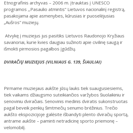
Etnografinis archyvas – 2006 m. įtrauktas į UNESCO
programos ,,Pasaulio atmintis“ Lietuvos nacionalinį registrą,
pasakojama apie asmenybes, kūrusias ir puoselėjusias
„Aušros“ muziejų.
Atvykę į muziejus jus pasitiks Lietuvos Raudonojo Kryžiaus
savanoriai, kurie kvies daugiau sužinoti apie civilinę saugą ir
išmokti pirmosios pagalbos įgūdžių.
DVIRAČIŲ MUZIEJUS (VILNIAUS G. 139, ŠIAULIAI)
Pirmame muziejaus aukšte jūsų lauks tiek suaugusiesiems,
tiek vaikams džiaugsmo suteikiančios varžybos šiuolaikiniu ir
senoviniu dviračiais. Senovinis medinis dviratis sukonstruotas
pagal beveik penkių šimtmečių senumo brėžinius. Trečio
aukšto ekspozicijoje galėsite išbandyti plento dviračių sportą,
antrame aukšte – paminti netradicinę sporto priemonę –
velomobilį.