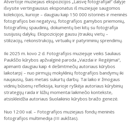
Atvertoje muziejaus ekspozicijos „Laisvę fotografijai!“ dalyje
2004–2017 m. festivalis
išvysite vertingiausius eksponatus iš muziejuje saugomos
kolekcijos, kurioje – daugiau kaip 150 000 istorinės ir meninės
fotografijos bei negatyvų, fotografijos gamybos priemonių,
fotografinių spaudinių, dokumentų bei kitų su fotografija
susijusių dalykų. Ekspozicijoje gausu įtraukių vietų –
stilizacijų, rekonstrukcijų, virtualių ir patyriminių sprendimų.
Iki 2025 m. kovo 2 d. Fotografijos muziejuje veiks Sauliaus
Paukščio kūrybos apžvalginė paroda „Vaizdai ir Regėjimai“,
apimanti daugiau kaip 4 dešimtmečių autoriaus kūrybos
laikotarpį – nuo pirmųjų mokyklinių fotografijos bandymų iki
naujausių, šiais metais sukurtų darbų. Tai laiko ir žmogaus
vidinių būsenų refleksija, kurioje ryškėja autoriaus kūrybinių
strategijų raida ir lūžių momentai laikmečio kontekste,
atsiskleidžia autoriaus šiuolaikinio kūrybos braižo genezė.
Nuo 12:00 val. – Fotografijos muziejaus fondų meninės
fotografijos multimedija (III aukštas).