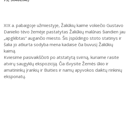
XIX a. pabaigoje užmiestyje, Žaliūkių kaime vokiečio Gustavo
Danielio tėvo žemėje pastatytas Žaliūkių malūnas šiandien jau
„apglėbtas“ augančio miesto. Šis įspūdingo stoto statinys ir
šalia jo atkurta sodyba mena kadaise čia buvusį Žaliūkių
kaimą.
Kviesime pasivaikščioti po atstatytą svirną, kuriame rasite
atvirų saugyklų ekspoziciją. Čia išvysite Žemės ūkio ir
amatininkų įrankių ir Buities ir namų apyvokos daiktų rinkinių
eksponatų.