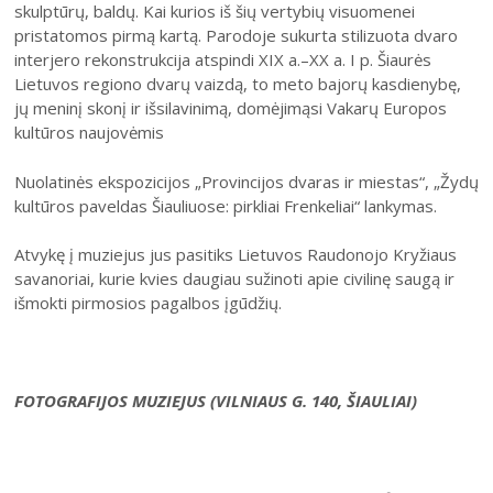
skulptūrų, baldų. Kai kurios iš šių vertybių visuomenei
31
pristatomos pirmą kartą. Parodoje sukurta stilizuota dvaro
interjero rekonstrukcija atspindi XIX a.–XX a. I p. Šiaurės
Lietuvos regiono dvarų vaizdą, to meto bajorų kasdienybę,
jų meninį skonį ir išsilavinimą, domėjimąsi Vakarų Europos
kultūros naujovėmis
Nuolatinės ekspozicijos „Provincijos dvaras ir miestas“, „Žydų
2026 (XXIII festivalis)
kultūros paveldas Šiauliuose: pirkliai Frenkeliai“ lankymas.
2025 (XXII festivalis)
Atvykę į muziejus jus pasitiks Lietuvos Raudonojo Kryžiaus
2024 (XXI festivalis)
savanoriai, kurie kvies daugiau sužinoti apie civilinę saugą ir
2023 (XX festivalis)
išmokti pirmosios pagalbos įgūdžių.
2022 (XIX festivalis)
2021 (XVIII festivalis)
FOTOGRAFIJOS MUZIEJUS (VILNIAUS G. 140, ŠIAULIAI)
2020 (XVII festivalis)
2019 (XVI festivalis)
2018 (XV festivalis)