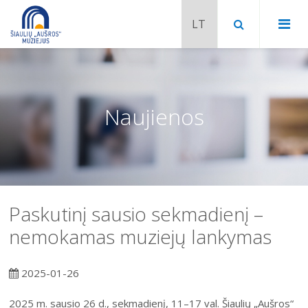
Naujienos
Paskutinį sausio sekmadienį –
nemokamas muziejų lankymas
Chaimo Frenkelio vila-muziejus
2025-01-26
Venclauskių namai-muziejus
Šiaulių istorijos muziejaus ekspozicija
2025 m. sausio 26 d., sekmadienį, 11–17 val. Šiaulių „Aušros“