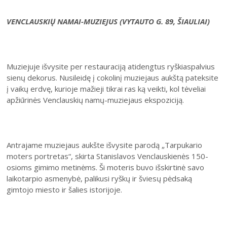
VENCLAUSKIŲ NAMAI-MUZIEJUS (VYTAUTO G. 89, ŠIAULIAI)
Muziejuje išvysite per restauraciją atidengtus ryškiaspalvius
sienų dekorus. Nusileidę į cokolinį muziejaus aukštą pateksite
į vaikų erdvę, kurioje mažieji tikrai ras ką veikti, kol tėveliai
apžiūrinės Venclauskių namų-muziejaus ekspoziciją.
Antrajame muziejaus aukšte išvysite parodą „Tarpukario
moters portretas“, skirta Stanislavos Venclauskienės 150-
osioms gimimo metinėms. Ši moteris buvo išskirtinė savo
laikotarpio asmenybė, palikusi ryškų ir šviesų pėdsaką
gimtojo miesto ir šalies istorijoje.