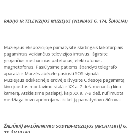
RADIJO IR TELEVIZIJOS MUZIEJUS (VILNIAUS G. 174, ŠIAULIAI)
Muziejaus ekspozicijoje pamatysite skirtingais laikotarpiais
pagamintus veikiančius televizijos imtuvus, išgirsite
grojančius mechaninius patefonus, elektrofonus,
magnetofonus. Pasiūlysime patiems išbandyti telegrafo
aparatą ir Morzės abėcėle pasiųsti SOS signalą.
Muziejaus edukacinėje erdvėje išvysite Odesoje pagamintą
kino juostos montavimo stalą ir XX a. 7 deš. menančią kino
kamerą. Atskleisime paslaptį, kaip XX a. 7-9 deš. nufilmuota
medžiaga buvo apdorojama iki kol ją pamatydavo žiūrovai.
ŽALIŪKIŲ MALŪNININKO SODYBA-MUZIEJUS (ARCHITEKTŲ G.
73, ŠIAULIAI)