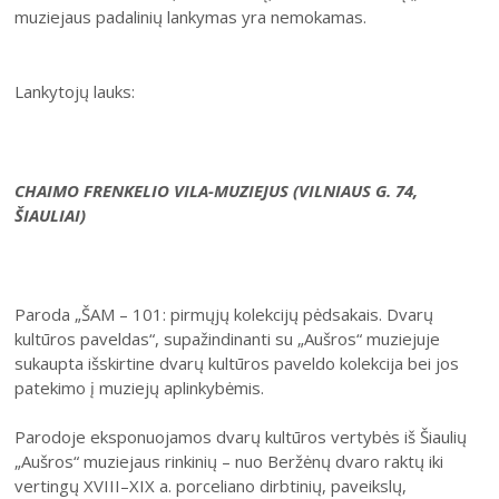
Šiaulių istorijos muziejus
muziejaus padalinių lankymas yra nemokamas.
Fotografijos muziejaus ekspozicija
Šiuo metu veikiančios parodos
Fotografijos muziejus
Venclauskių namų-muziejaus ekspozicija
Kilnojamos parodos
Dviračių muziejus
Lankytojų lauks:
Bilietų kainos
Chaimo Frenkelio vilos-muziejaus ekspozicij
Virtualiosios parodos
Radijo ir televizijos muziejus
Padalinių darbo laikas
Žaliūkių malūnininko sodybos-muziejaus eks
Vaikams
Parodų archyvas
Žaliūkių malūnininko sodyba-muziejus
Kainoraštis
Dviračių muziejaus ekspozicija
Suaugusiesiems
Virtualios galerijos
Poeto Jovaro namas-muziejus
Rugpjūtis
2026
CHAIMO FRENKELIO VILA-MUZIEJUS (VILNIAUS G. 74,
Mano ir mūsų istorija
Radijo ir televizijos muziejaus ekspozicija
ŠIAULIAI)
Šiaulių m. sav. kultūros krepšelis
PR
AN
TR
KE
PE
ŠE
SE
Kultūros pasas
1
2
Integruotos muziejinės pamokos
Paroda „ŠAM – 101: pirmųjų kolekcijų pėdsakais. Dvarų
3
4
5
6
7
8
9
kultūros paveldas“, supažindinanti su „Aušros“ muziejuje
sukaupta išskirtine dvarų kultūros paveldo kolekcija bei jos
10
11
12
13
14
15
16
patekimo į muziejų aplinkybėmis.
17
18
19
20
21
22
23
Parodoje eksponuojamos dvarų kultūros vertybės iš Šiaulių
„Aušros“ muziejaus rinkinių – nuo Beržėnų dvaro raktų iki
24
25
26
27
28
29
30
vertingų XVIII–XIX a. porceliano dirbtinių, paveikslų,