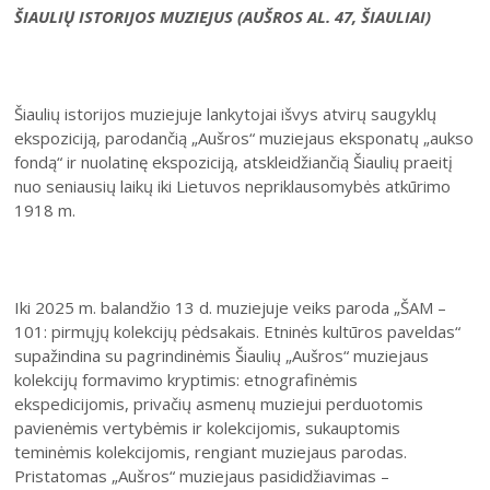
ŠIAULIŲ ISTORIJOS MUZIEJUS (AUŠROS AL. 47, ŠIAULIAI)
Šiaulių istorijos muziejuje lankytojai išvys atvirų saugyklų
ekspoziciją, parodančią „Aušros“ muziejaus eksponatų „aukso
fondą“ ir nuolatinę ekspoziciją, atskleidžiančią Šiaulių praeitį
nuo seniausių laikų iki Lietuvos nepriklausomybės atkūrimo
1918 m.
Iki 2025 m. balandžio 13 d. muziejuje veiks paroda „ŠAM –
101: pirmųjų kolekcijų pėdsakais. Etninės kultūros paveldas“
supažindina su pagrindinėmis Šiaulių „Aušros“ muziejaus
kolekcijų formavimo kryptimis: etnografinėmis
ekspedicijomis, privačių asmenų muziejui perduotomis
pavienėmis vertybėmis ir kolekcijomis, sukauptomis
teminėmis kolekcijomis, rengiant muziejaus parodas.
Pristatomas „Aušros“ muziejaus pasididžiavimas –