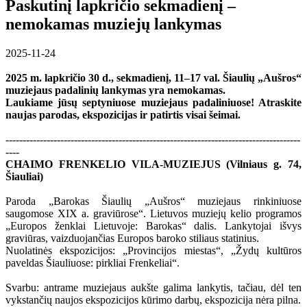
Paskutinį lapkričio sekmadienį –
nemokamas muziejų lankymas
2025-11-24
2025 m. lapkričio 30 d., sekmadienį, 11–17 val. Šiaulių „Aušros“
muziejaus padalinių lankymas yra nemokamas.
Laukiame jūsų septyniuose muziejaus padaliniuose! Atraskite
naujas parodas, ekspozicijas ir patirtis visai šeimai.
--------------------------------------------------------------------------------------
----
CHAIMO FRENKELIO VILA-MUZIEJUS (Vilniaus g. 74,
Šiauliai)
Paroda „Barokas Šiaulių „Aušros“ muziejaus rinkiniuose
saugomose XIX a. graviūrose“. Lietuvos muziejų kelio programos
„Europos ženklai Lietuvoje: Barokas“ dalis. Lankytojai išvys
graviūras, vaizduojančias Europos baroko stiliaus statinius.
Nuolatinės ekspozicijos: „Provincijos miestas“, „Žydų kultūros
paveldas Šiauliuose: pirkliai Frenkeliai“.
Svarbu: antrame muziejaus aukšte galima lankytis, tačiau, dėl ten
vykstančių naujos ekspozicijos kūrimo darbų, ekspozicija nėra pilna.