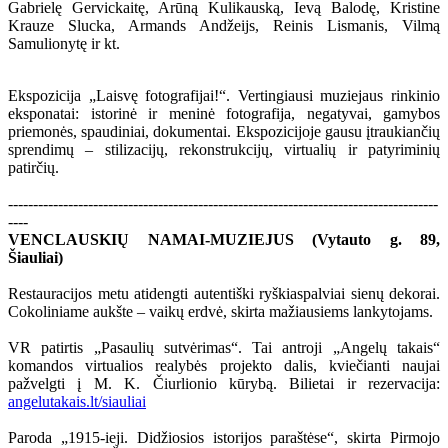
Gabrielę Gervickaitę, Arūną Kulikauską, Ievą Balodę, Kristine
Krauze Slucka, Armands Andžeijs, Reinis Lismanis, Vilmą
Samulionytę ir kt.
Ekspozicija „Laisvę fotografijai!“. Vertingiausi muziejaus rinkinio
eksponatai: istorinė ir meninė fotografija, negatyvai, gamybos
priemonės, spaudiniai, dokumentai. Ekspozicijoje gausu įtraukiančių
sprendimų – stilizacijų, rekonstrukcijų, virtualių ir patyriminių
patirčių.
--------------------------------------------------------------------------------------
----
VENCLAUSKIŲ NAMAI-MUZIEJUS (Vytauto g. 89,
Šiauliai)
Restauracijos metu atidengti autentiški ryškiaspalviai sienų dekorai.
Cokoliniame aukšte – vaikų erdvė, skirta mažiausiems lankytojams.
VR patirtis „Pasaulių sutvėrimas“. Tai antroji „Angelų takais“
komandos virtualios realybės projekto dalis, kviečianti naujai
pažvelgti į M. K. Čiurlionio kūrybą. Bilietai ir rezervacija:
angelutakais.lt/siauliai
Paroda „1915-ieji. Didžiosios istorijos paraštėse“, skirta Pirmojo