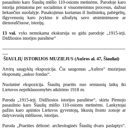
pasaulinio karo Šiaulių mūšio 110-osioms metinėms. Parodoje karo
istorija pristatoma per socialinius ir visuomeninius procesus, dažnai
liekančius nuošalyje. Pasakojimas kuriamas iš liudininkų, pabėgėlių,
išgyvenusių karo įvykius ir užrašytų savo atsiminimuose ar
dienoraščiuose, istorijų.
13 val.
vyks nemokama ekskursija su gidu parodoje „1915-ieji.
Didžiosios istorijos paraštėse“
--------------------------------------------------------------------------------------
----
ŠIAULIŲ ISTORIJOS MUZIEJUS (Aušros al. 47, Šiauliai)
Atvirų saugyklų ekspozicija. Čia saugomas „Aušros“ muziejaus
eksponatų „aukso fondas“.
Nuolatinė ekspozicija. Šiaulių praeitis nuo seniausių laikų iki
Lietuvos nepriklausomybės atkūrimo 1918 m.
Paroda „1915-ieji. Didžiosios istorijos paraštėse“, skirta Pirmojo
pasaulinio karo Šiaulių mūšio 110-osioms metinėms. Lankytojai
pažins karo apimtos Lietuvos gyventojų, likusių fronto zonoje ar
dalyvavusių mūšiuose, istorijas.
Paroda „Praeities dėlionė: archeologinės Šiaulių dvaro paslaptys“.