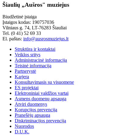
Šiaulių „Aušros" muziejus
Biudžetinė įstaiga
Įstaigos kodas: 190757036
Vilniaus g. 74, LT-76283 Šiauliai
Tel. (0 41) 52 69 33
El. paštas:
info@ausrosmuziejus.lt
Struktūra ir kontaktai
Veiklos sritys
Administracinė informacija
Teisinė informacija
Partnerystė
Karjera
Konsultavimasis su visuomene
ES projektai
Elektroniniai valdžios vartai
Asmens duomenų apsauga
Atviri duomenys
Korupcijos prevencija
Pranešėjų apsauga
Diskriminacijos prevencija
Nuorodos
D.U.K.