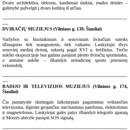
Dvaro architektūra, dekoras, kasdieniai daiktai, mados detalės –
galimybė pažvelgti į dvaro kultūrą iš arčiau.
--------------------------------------------------------------------------------------
----
DVIRAČIŲ MUZIEJUS (Vilniaus g. 139, Šiauliai)
Varžybos su šiuolaikiniais ir senoviniais dviračiais suteiks
džiaugsmo tiek suaugusiems, tiek vaikams. Lankytojai išvys
senovinį medinį dviratį, sukurtą pagal XVI a. brėžinius. Trečio
aukšto ekspozicijoje bus galima pasijusti plento dviračių sportininku,
o antrame aukšte – išbandyti netradicinę sporto priemonę
velomobilį.
--------------------------------------------------------------------------------------
----
RADIJO IR TELEVIZIJOS MUZIEJUS (Vilniaus g. 174,
Šiauliai)
Čia pamatysite skirtingais laikotarpiais pagamintus veikiančius
televizorius, išgirsite grojančius mechaninius patefonus, elektrofonus
ir magnetofonus. Lankytojai galės patys išbandyti telegrafo aparatą
ir Morzės abėcėle pasiųsti SOS signalą.
--------------------------------------------------------------------------------------