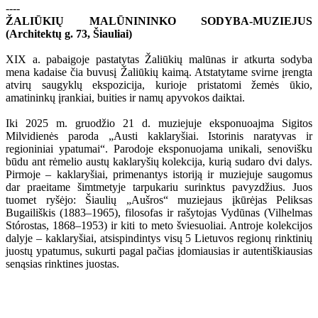
----
ŽALIŪKIŲ MALŪNININKO SODYBA-MUZIEJUS
(Architektų g. 73, Šiauliai)
XIX a. pabaigoje pastatytas Žaliūkių malūnas ir atkurta sodyba
mena kadaise čia buvusį Žaliūkių kaimą. Atstatytame svirne įrengta
atvirų saugyklų ekspozicija, kurioje pristatomi žemės ūkio,
amatininkų įrankiai, buities ir namų apyvokos daiktai.
Iki 2025 m. gruodžio 21 d. muziejuje eksponuoajma Sigitos
Milvidienės paroda „Austi kaklaryšiai. Istorinis naratyvas ir
regioniniai ypatumai“. Parodoje eksponuojama unikali, senovišku
būdu ant rėmelio austų kaklaryšių kolekcija, kurią sudaro dvi dalys.
Pirmoje – kaklaryšiai, primenantys istoriją ir muziejuje saugomus
dar praeitame šimtmetyje tarpukariu surinktus pavyzdžius. Juos
tuomet ryšėjo: Šiaulių „Aušros“ muziejaus įkūrėjas Peliksas
Bugailiškis (1883–1965), filosofas ir rašytojas Vydūnas (Vilhelmas
Stórostas, 1868–1953) ir kiti to meto šviesuoliai. Antroje kolekcijos
dalyje – kaklaryšiai, atsispindintys visų 5 Lietuvos regionų rinktinių
juostų ypatumus, sukurti pagal pačias įdomiausias ir autentiškiausias
senąsias rinktines juostas.