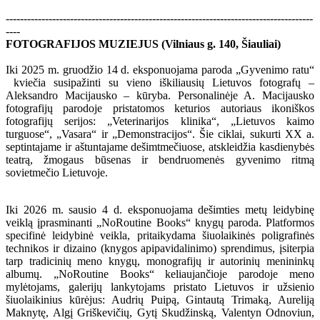
--------------------------------------------------------------------------------------
----
FOTOGRAFIJOS MUZIEJUS (Vilniaus g. 140, Šiauliai)
Iki 2025 m. gruodžio 14 d. eksponuojama paroda „Gyvenimo ratu“
kviečia susipažinti su vieno iškiliausių Lietuvos fotografų –
Aleksandro Macijausko – kūryba. Personalinėje A. Macijausko
fotografijų parodoje pristatomos keturios autoriaus ikoniškos
fotografijų serijos: „Veterinarijos klinika“, „Lietuvos kaimo
turguose“, „Vasara“ ir „Demonstracijos“. Šie ciklai, sukurti XX a.
septintajame ir aštuntajame dešimtmečiuose, atskleidžia kasdienybės
teatrą, žmogaus būsenas ir bendruomenės gyvenimo ritmą
sovietmečio Lietuvoje.
Iki 2026 m. sausio 4 d. eksponuojama dešimties metų leidybinę
veiklą įprasminanti „NoRoutine Books“ knygų paroda. Platformos
specifinė leidybinė veikla, pritaikydama šiuolaikinės poligrafinės
technikos ir dizaino (knygos apipavidalinimo) sprendimus, įsiterpia
tarp tradicinių meno knygų, monografijų ir autorinių menininkų
albumų. „NoRoutine Books“ keliaujančioje parodoje meno
mylėtojams, galerijų lankytojams pristato Lietuvos ir užsienio
šiuolaikinius kūrėjus: Audrių Puipą, Gintautą Trimaką, Aureliją
Maknytę, Algį Griškevičių, Gytį Skudžinską, Valentyn Odnoviun,