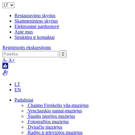
Restauravimo skyrius
Skaitmeninimo skyrius
Elektroninė parduotuvė
Apie mus
Struktūra ir kontaktai
Registruotis ekskursijoms
A-
A+
LT
EN
Padaliniai
Chaimo Frenkelio vila-muziejus
Venclauskių namai-muziejus
Šiaulių istorijos muziejus
Fotografijos muziejus
Dviračių muziejus
Radijo ir televizijos muziejus