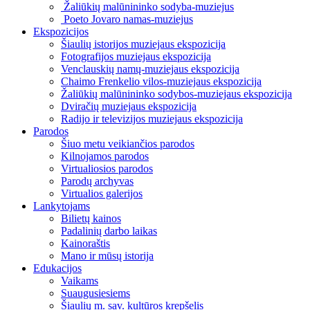
Žaliūkių malūnininko sodyba-muziejus
Poeto Jovaro namas-muziejus
Ekspozicijos
Šiaulių istorijos muziejaus ekspozicija
Fotografijos muziejaus ekspozicija
Venclauskių namų-muziejaus ekspozicija
Chaimo Frenkelio vilos-muziejaus ekspozicija
Žaliūkių malūnininko sodybos-muziejaus ekspozicija
Dviračių muziejaus ekspozicija
Radijo ir televizijos muziejaus ekspozicija
Parodos
Šiuo metu veikiančios parodos
Kilnojamos parodos
Virtualiosios parodos
Parodų archyvas
Virtualios galerijos
Lankytojams
Bilietų kainos
Padalinių darbo laikas
Kainoraštis
Mano ir mūsų istorija
Edukacijos
Vaikams
Suaugusiesiems
Šiaulių m. sav. kultūros krepšelis