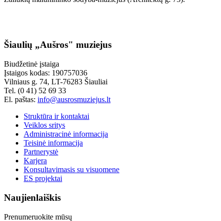
Šiaulių „Aušros" muziejus
Biudžetinė įstaiga
Įstaigos kodas: 190757036
Vilniaus g. 74, LT-76283 Šiauliai
Tel. (0 41) 52 69 33
El. paštas:
info@ausrosmuziejus.lt
Struktūra ir kontaktai
Veiklos sritys
Administracinė informacija
Teisinė informacija
Partnerystė
Karjera
Konsultavimasis su visuomene
ES projektai
Naujienlaiškis
Prenumeruokite mūsų