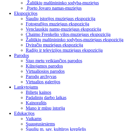
Žaliūkių malūnininko sodyba-muziejus
Poeto Jovaro namas-muziejus
Ekspozicijos
Šiaulių istorijos muziejaus ekspozicija
Fotografijos muziejaus ekspozicija
Venclauskių namų-muziejaus ekspozicija
Chaimo Frenkelio vilos-muziejaus ekspozicija
Žaliūkių malūnininko sodybos-muziejaus ekspozicija
Dviračių muziejaus ekspozicija
Radijo ir televizijos muziejaus ekspozicija
Parodos
Šiuo metu veikiančios parodos
Kilnojamos parodos
Virtualiosios parodos
Parodų archyvas
Virtualios galerijos
Lankytojams
Bilietų kainos
Padalinių darbo laikas
Kainoraštis
Mano ir mūsų istorija
Edukacijos
Vaikams
Suaugusiesiems
Šiaulių m. sav. kultūros krepšelis