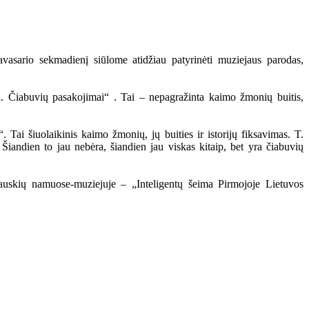
vasario sekmadienį siūlome atidžiau patyrinėti muziejaus parodas,
ti. Čiabuvių pasakojimai“ . Tai – nepagražinta kaimo žmonių buitis,
Tai šiuolaikinis kaimo žmonių, jų buities ir istorijų fiksavimas. T.
 Šiandien to jau nebėra, šiandien jau viskas kitaip, bet yra čiabuvių
lauskių namuose-muziejuje – „Inteligentų šeima Pirmojoje Lietuvos