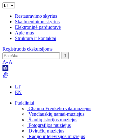
Restauravimo skyrius
Skaitmeninimo skyrius
Elektroninė parduotuvė
Apie mus
Struktūra ir kontaktai
Registruotis ekskursijoms
A-
A+
LT
EN
Padaliniai
Chaimo Frenkelio vila-muziejus
Venclauskių namai-muziejus
Šiaulių istorijos muziejus
Fotografijos muziejus
Dviračių muziejus
Radijo ir televizijos muziejus