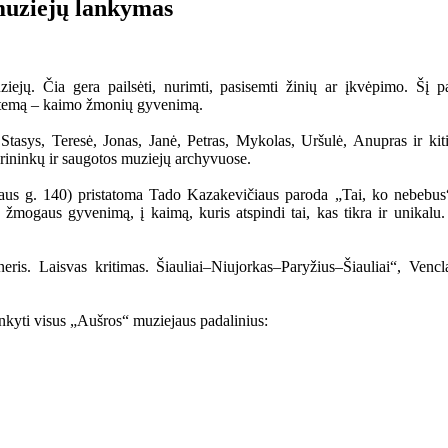
muziejų lankymas
ejų. Čia gera pailsėti, nurimti, pasisemti žinių ar įkvėpimo. Šį pa
ą temą – kaimo žmonių gyvenimą.
, Stasys, Teresė, Jonas, Janė, Petras, Mykolas, Uršulė, Anupras ir ki
yrininkų ir saugotos muziejų archyvuose.
iaus g. 140) pristatoma Tado Kazakevičiaus paroda „Tai, ko nebebus“. 
 žmogaus gyvenimą, į kaimą, kuris atspindi tai, kas tikra ir unikalu.
eris. Laisvas kritimas. Šiauliai–Niujorkas–Paryžius–Šiauliai“, Venc
nkyti visus „Aušros“ muziejaus padalinius: