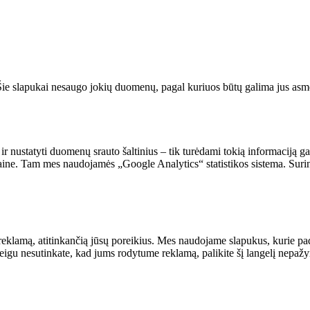
. Šie slapukai nesaugo jokių duomenų, pagal kuriuos būtų galima jus asmeni
 ir nustatyti duomenų srauto šaltinius – tik turėdami tokią informaciją g
vetaine. Tam mes naudojamės „Google Analytics“ statistikos sistema. Suri
reklamą, atitinkančią jūsų poreikius. Mes naudojame slapukus, kurie pade
Jeigu nesutinkate, kad jums rodytume reklamą, palikite šį langelį nepaž