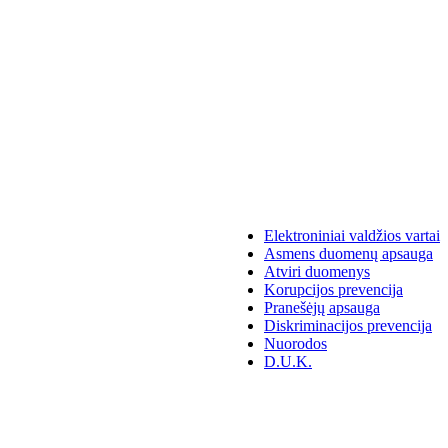
Elektroniniai valdžios vartai
Asmens duomenų apsauga
Atviri duomenys
Korupcijos prevencija
Pranešėjų apsauga
Diskriminacijos prevencija
Nuorodos
D.U.K.