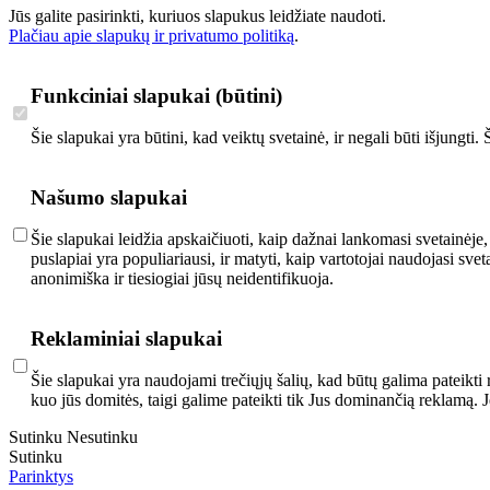
Jūs galite pasirinkti, kuriuos slapukus leidžiate naudoti.
Plačiau apie slapukų ir privatumo politiką
.
Funkciniai slapukai (būtini)
Šie slapukai yra būtini, kad veiktų svetainė, ir negali būti išjungti
Našumo slapukai
Šie slapukai leidžia apskaičiuoti, kaip dažnai lankomasi svetainėje,
puslapiai yra populiariausi, ir matyti, kaip vartotojai naudojasi s
anonimiška ir tiesiogiai jūsų neidentifikuoja.
Reklaminiai slapukai
Šie slapukai yra naudojami trečiųjų šalių, kad būtų galima pateikti 
kuo jūs domitės, taigi galime pateikti tik Jus dominančią reklamą. 
Sutinku
Nesutinku
Sutinku
Parinktys