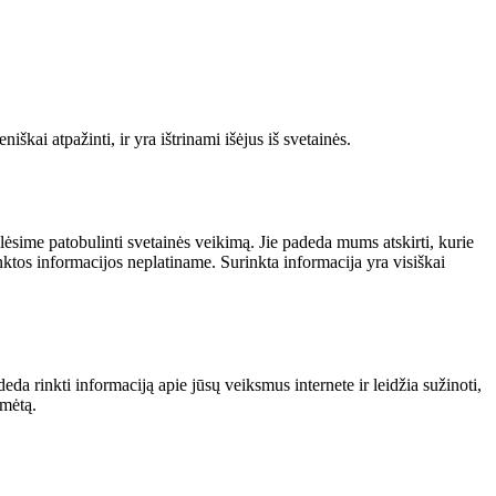
škai atpažinti, ir yra ištrinami išėjus iš svetainės.
alėsime patobulinti svetainės veikimą. Jie padeda mums atskirti, kurie
nktos informacijos neplatiname. Surinkta informacija yra visiškai
da rinkti informaciją apie jūsų veiksmus internete ir leidžia sužinoti,
ymėtą.