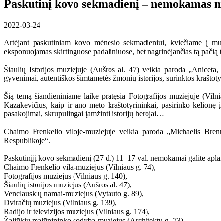
Paskutinį kovo sekmadienį – nemokamas 
2022-03-24
Artėjant paskutiniam kovo mėnesio sekmadieniui, kviečiame į muzi
eksponuojamas skirtinguose padaliniuose, bet nagrinėjančias tą pači
Šiaulių Istorijos muziejuje (Aušros al. 47) veikia paroda „Aniceta
gyvenimai, autentiškos šimtametės žmonių istorijos, surinktos kraštot
Šią temą šiandieniniame laike pratęsia Fotografijos muziejuje (Viln
Kazakevičius, kaip ir ano meto kraštotyrininkai, pasirinko kelionę į
pasakojimai, skrupulingai įamžinti istorijų herojai…
Chaimo Frenkelio viloje-muziejuje veikia paroda „Michaelis Brenn
Respublikoje“.
Paskutinįjį kovo sekmadienį (27 d.) 11–17 val. nemokamai galite apla
Chaimo Frenkelio vila-muziejus (Vilniaus g. 74),
Fotografijos muziejus (Vilniaus g. 140),
Šiaulių istorijos muziejus (Aušros al. 47),
Venclauskių namai-muziejus (Vytauto g. 89),
Dviračių muziejus (Vilniaus g. 139),
Radijo ir televizijos muziejus (Vilniaus g. 174),
Žaliūkių malūnininko sodyba-muziejus (Architektų g. 73).