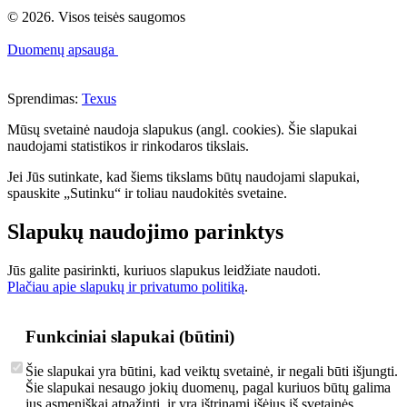
© 2026. Visos teisės saugomos
Duomenų apsauga
Sprendimas:
Texus
Mūsų svetainė naudoja slapukus (angl. cookies). Šie slapukai
naudojami statistikos ir rinkodaros tikslais.
Jei Jūs sutinkate, kad šiems tikslams būtų naudojami slapukai,
spauskite „Sutinku“ ir toliau naudokitės svetaine.
Slapukų naudojimo parinktys
Jūs galite pasirinkti, kuriuos slapukus leidžiate naudoti.
Plačiau apie slapukų ir privatumo politiką
.
Funkciniai slapukai (būtini)
Šie slapukai yra būtini, kad veiktų svetainė, ir negali būti išjungti.
Šie slapukai nesaugo jokių duomenų, pagal kuriuos būtų galima
jus asmeniškai atpažinti, ir yra ištrinami išėjus iš svetainės.