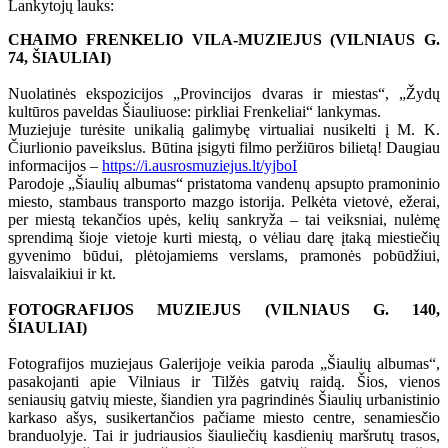
Lankytojų lauks:
CHAIMO FRENKELIO VILA-MUZIEJUS (VILNIAUS G.
74, ŠIAULIAI)
Nuolatinės ekspozicijos „Provincijos dvaras ir miestas“, „Žydų
kultūros paveldas Šiauliuose: pirkliai Frenkeliai“ lankymas.
Muziejuje turėsite unikalią galimybę virtualiai nusikelti į M. K.
Čiurlionio paveikslus. Būtina įsigyti filmo peržiūros bilietą! Daugiau
informacijos –
https://i.ausrosmuziejus.lt/yjboI
Parodoje „Šiaulių albumas“ pristatoma vandenų apsupto pramoninio
miesto, stambaus transporto mazgo istorija. Pelkėta vietovė, ežerai,
per miestą tekančios upės, kelių sankryža – tai veiksniai, nulėmę
sprendimą šioje vietoje kurti miestą, o vėliau darę įtaką miestiečių
gyvenimo būdui, plėtojamiems verslams, pramonės pobūdžiui,
laisvalaikiui ir kt.
FOTOGRAFIJOS MUZIEJUS (VILNIAUS G. 140,
ŠIAULIAI)
Fotografijos muziejaus Galerijoje veikia paroda „Šiaulių albumas“,
pasakojanti apie Vilniaus ir Tilžės gatvių raidą. Šios, vienos
seniausių gatvių mieste, šiandien yra pagrindinės Šiaulių urbanistinio
karkaso ašys, susikertančios pačiame miesto centre, senamiesčio
branduolyje. Tai ir judriausios šiauliečių kasdienių maršrutų trasos,