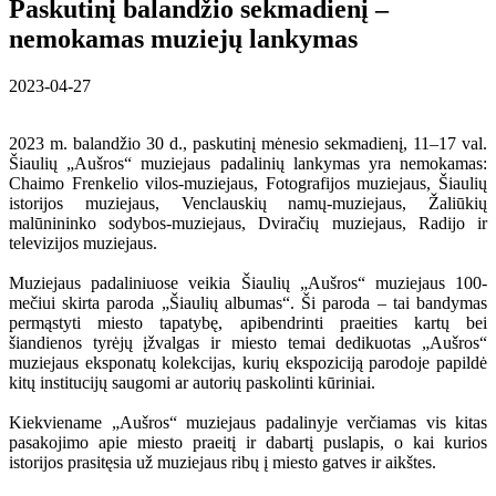
Paskutinį balandžio sekmadienį –
nemokamas muziejų lankymas
2023-04-27
2023 m. balandžio 30 d., paskutinį mėnesio sekmadienį, 11–17 val.
Šiaulių „Aušros“ muziejaus padalinių lankymas yra nemokamas:
Chaimo Frenkelio vilos-muziejaus, Fotografijos muziejaus, Šiaulių
istorijos muziejaus, Venclauskių namų-muziejaus, Žaliūkių
malūnininko sodybos-muziejaus, Dviračių muziejaus, Radijo ir
televizijos muziejaus.
Muziejaus padaliniuose veikia Šiaulių „Aušros“ muziejaus 100-
mečiui skirta paroda „Šiaulių albumas“. Ši paroda – tai bandymas
permąstyti miesto tapatybę, apibendrinti praeities kartų bei
šiandienos tyrėjų įžvalgas ir miesto temai dedikuotas „Aušros“
muziejaus eksponatų kolekcijas, kurių ekspoziciją parodoje papildė
kitų institucijų saugomi ar autorių paskolinti kūriniai.
Kiekviename „Aušros“ muziejaus padalinyje verčiamas vis kitas
pasakojimo apie miesto praeitį ir dabartį puslapis, o kai kurios
istorijos prasitęsia už muziejaus ribų į miesto gatves ir aikštes.