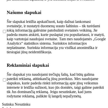
Našumo slapukai
Šie slapukai leidžia apskaičiuoti, kaip dažnai lankomasi
svetainėje, ir nustatyti duomenų srauto šaltinius – tik turėdami
tokią informaciją galėsime patobulinti svetainės veikimą. Jie
padeda mums atskirti, kurie puslapiai yra populiariausi, ir matyti,
kaip vartotojai naudojasi svetaine. Tam mes naudojamės „Google
Analytics“ statistikos sistema. Surinktos informacijos
neplatiname. Surinkta informacija yra visiškai anonimiška ir
tiesiogiai jūsų neidentifikuoja.
Reklaminiai slapukai
Šie slapukai yra naudojami trečiųjų šalių, kad būtų galima
pateikti reklamą, atitinkančią jūsų poreikius. Mes naudojame
slapukus, kurie padeda rinkti informaciją apie jūsų veiksmus
internete ir leidžia sužinoti, kuo jūs domitės, taigi galime pateikti
tik Jus dominančią reklamą. Jeigu nesutinkate, kad jums
rodytume reklamą, palikite šį langelį nepažymėtą.
Sutinku
Nesutinku