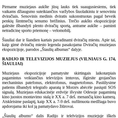
Pirmame muziejaus aukšte jūsų lauks tiek suaugusiesiems, tiek
vaikams džiaugsmo suteikiančios varžybos šiuolaikiniu ir senoviniu
dviračiais. Senovinis medinis dviratis sukonstruotas pagal beveik
penkių šimtmečių senumo brėžinius. Trečio aukšto ekspozicijoje
galėsite išbandyti plento dviračių sportą, antrame aukšte – paminti
netradicinę sporto priemonę – velomobilį.
Šiauliai dar ir šiandien kartais pavadinami dviračių miestu. Apie tai,
kaip gimė dviračių miesto legenda pasakojama Dviračių muziejaus
ekspozicijoje, parodos „Šiaulių albumas“ dalyje.
RADIJO IR TELEVIZIJOS MUZIEJUS (VILNIAUS G. 174,
ŠIAULIAI)
Muziejaus ekspozicijoje pamatysite skirtingais laikotarpiais
pagamintus veikiančius televizijos imtuvus, išgirsite grojančius
mechaninius patefonus, elektrofonus, magnetofonus. Pasiūlysime
patiems išbandyti telegrafo aparatą ir Morzės abėcėle pasiųsti SOS
signalą. Muziejaus edukacinėje erdvėje išvysite Odesoje pagamintą
kino juostos montavimo stalą ir XX a. 7 deš. menančią kino kamerą.
Atskleisime paslaptį, kaip XX a. 7-9 deš. nufilmuota medžiaga buvo
apdorojama iki kol ją pamatydavo žiūrovai.
„Šiaulių albumo“ dalis Radijo ir telelvizijos muziejuje iškels