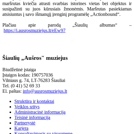
maršrutas kviečia atrasti svarbias istorines vietas bei objektus ir
susipažinti su juos kūrusiais žmonėmis. Maršrutas pasiekiamas
atsisiuntus į savo išmanųjį įrenginį programėlę „Actionbound“.
Plačiau apie parodą „Šiaulių albumas“ –
https://i.ausrosmuziejus.lt/eEw97
Šiaulių „Aušros" muziejus
Biudžetinė įstaiga
Įstaigos kodas: 190757036
Vilniaus g. 74, LT-76283 Šiauliai
Tel. (0 41) 52 69 33
El. paštas:
info@ausrosmuziejus.lt
Struktūra ir kontaktai
Veiklos sritys
Administracinė informacija
Teisinė informacija
Partnerystė
Karjera
Konsultavimasis su visuomene