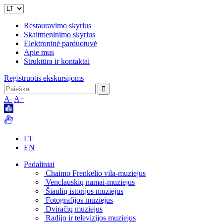
Restauravimo skyrius
Skaitmeninimo skyrius
Elektroninė parduotuvė
Apie mus
Struktūra ir kontaktai
Registruotis ekskursijoms
A-
A+
LT
EN
Padaliniai
Chaimo Frenkelio vila-muziejus
Venclauskių namai-muziejus
Šiaulių istorijos muziejus
Fotografijos muziejus
Dviračių muziejus
Radijo ir televizijos muziejus