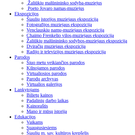
Žaliūkių malūnininko sodyba-muziejus
Poeto Jovaro namas-muziejus
Ekspozicijos
Šiaulių istorijos muziejaus ekspozicija
Fotografijos muziejaus ekspozicija
Venclauskių namų-muziejaus ekspozicija
Chaimo Frenkelio vilos-muziejaus ekspozicija
Žaliūkių malūnininko sodybos-muziejaus ekspozicija
Dviračių muziejaus ekspozicija
Radijo ir televizijos muziejaus ekspozicija
Parodos
Šiuo metu veikiančios parodos
Kilnojamos parodos
Virtualiosios parodos
Parodų archyvas
Virtualios galerijos
Lankytojams
Bilietų kainos
Padalinių darbo laikas
Kainoraštis
Mano ir mūsų istorija
Edukacijos
Vaikams
Suaugusiesiems
Šiaulių m. sav. kultūros krepšelis