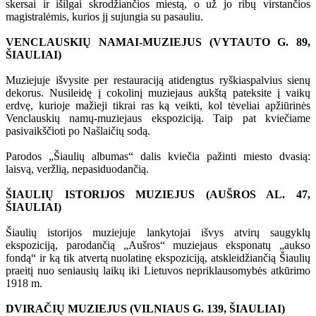
skersai ir išilgai skrodžiančios miestą, o už jo ribų virstančios
magistralėmis, kurios jį sujungia su pasauliu.
VENCLAUSKIŲ NAMAI-MUZIEJUS (VYTAUTO G. 89,
ŠIAULIAI)
Muziejuje išvysite per restauraciją atidengtus ryškiaspalvius sienų
dekorus. Nusileidę į cokolinį muziejaus aukštą pateksite į vaikų
erdvę, kurioje mažieji tikrai ras ką veikti, kol tėveliai apžiūrinės
Venclauskių namų-muziejaus ekspoziciją. Taip pat kviečiame
pasivaikščioti po Našlaičių sodą.
Parodos „Šiaulių albumas“ dalis kviečia pažinti miesto dvasią:
laisvą, veržlią, nepasiduodančią.
ŠIAULIŲ ISTORIJOS MUZIEJUS (AUŠROS AL. 47,
ŠIAULIAI)
Šiaulių istorijos muziejuje lankytojai išvys atvirų saugyklų
ekspoziciją, parodančią „Aušros“ muziejaus eksponatų „aukso
fondą“ ir ką tik atvertą nuolatinę ekspoziciją, atskleidžiančią Šiaulių
praeitį nuo seniausių laikų iki Lietuvos nepriklausomybės atkūrimo
1918 m.
DVIRAČIŲ MUZIEJUS (VILNIAUS G. 139, ŠIAULIAI)