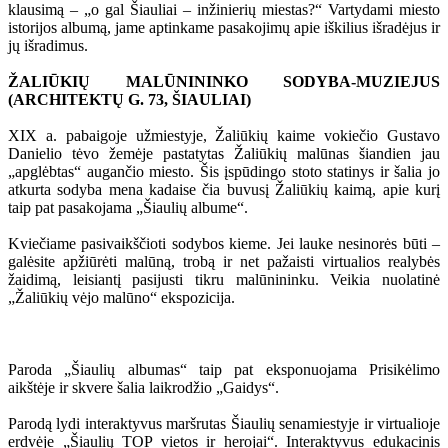
klausimą – „o gal Šiauliai – inžinierių miestas?“ Vartydami miesto
istorijos albumą, jame aptinkame pasakojimų apie iškilius išradėjus ir
jų išradimus.
ŽALIŪKIŲ MALŪNININKO SODYBA-MUZIEJUS
(ARCHITEKTŲ G. 73, ŠIAULIAI)
XIX a. pabaigoje užmiestyje, Žaliūkių kaime vokiečio Gustavo
Danielio tėvo žemėje pastatytas Žaliūkių malūnas šiandien jau
„apglėbtas“ augančio miesto. Šis įspūdingo stoto statinys ir šalia jo
atkurta sodyba mena kadaise čia buvusį Žaliūkių kaimą, apie kurį
taip pat pasakojama „Šiaulių albume“.
Kviečiame pasivaikščioti sodybos kieme. Jei lauke nesinorės būti –
galėsite apžiūrėti malūną, trobą ir net pažaisti virtualios realybės
žaidimą, leisiantį pasijusti tikru malūnininku. Veikia nuolatinė
„Žaliūkių vėjo malūno“ ekspozicija.
Paroda „Šiaulių albumas“ taip pat eksponuojama Prisikėlimo
aikštėje ir skvere šalia laikrodžio „Gaidys“.
Parodą lydi interaktyvus maršrutas Šiaulių senamiestyje ir virtualioje
erdvėje „Šiaulių TOP vietos ir herojai“. Interaktyvus edukacinis