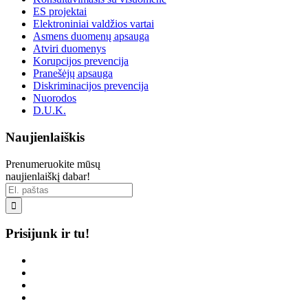
ES projektai
Elektroniniai valdžios vartai
Asmens duomenų apsauga
Atviri duomenys
Korupcijos prevencija
Pranešėjų apsauga
Diskriminacijos prevencija
Nuorodos
D.U.K.
Naujienlaiškis
Prenumeruokite mūsų
naujienlaiškį dabar!

Prisijunk ir tu!