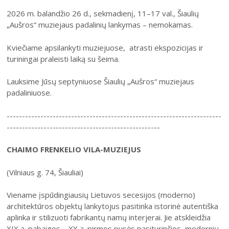
Šiaulių istorijos muziejus
Fotografijos muziejaus ekspozicija
2026 m. balandžio 26 d., sekmadienį, 11–17 val., Šiaulių
Šiuo metu veikiančios parodos
Fotografijos muziejus
„Aušros“ muziejaus padalinių lankymas – nemokamas.
Venclauskių namų-muziejaus ekspozicija
Kilnojamos parodos
Dviračių muziejus
Bilietų kainos
Chaimo Frenkelio vilos-muziejaus ekspozicij
Kviečiame apsilankyti muziejuose, atrasti ekspozicijas ir
Virtualiosios parodos
Radijo ir televizijos muziejus
turiningai praleisti laiką su šeima.
Padalinių darbo laikas
Žaliūkių malūnininko sodybos-muziejaus eks
Vaikams
Parodų archyvas
Žaliūkių malūnininko sodyba-muziejus
Kainoraštis
Dviračių muziejaus ekspozicija
Lauksime Jūsų septyniuose Šiaulių „Aušros“ muziejaus
Suaugusiesiems
Virtualios galerijos
Poeto Jovaro namas-muziejus
Rugpjūtis
2026
padaliniuose.
Mano ir mūsų istorija
Radijo ir televizijos muziejaus ekspozicija
Šiaulių m. sav. kultūros krepšelis
PR
AN
TR
KE
PE
ŠE
SE
----------------------------------------------------------------------
Kultūros pasas
1
2
--------------------------------------------------
Integruotos muziejinės pamokos
3
4
5
6
7
8
9
CHAIMO FRENKELIO VILA-MUZIEJUS
10
11
12
13
14
15
16
(Vilniaus g. 74, Šiauliai)
17
18
19
20
21
22
23
Viename įspūdingiausių Lietuvos secesijos (moderno)
architektūros objektų lankytojus pasitinka istorinė autentiška
24
25
26
27
28
29
30
aplinka ir stilizuoti fabrikantų namų interjerai. Jie atskleidžia
XIX a. pabaigos – XX a. pirmos pusės pasiturinčios, modernių