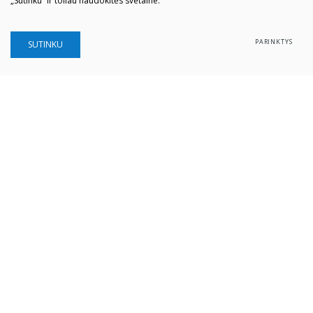
„Sutinku“ ir toliau naudokitės svetaine.
PARINKTYS
SUTINKU
Šiaulių „Aušros" muziejus
Biudžetinė įstaiga
Įstaigos kodas: 190757036
Vilniaus g. 74, LT-76283 Šiauliai
Tel. (0 41) 52 69 33
El. paštas:
info@ausrosmuziejus.lt
Struktūra ir kontaktai
Veiklos sritys
Administracinė informacija
Teisinė informacija
Partnerystė
Karjera