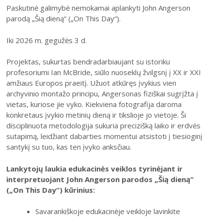
Paskutinė galimybė nemokamai aplankyti John Angerson
2004–2017 m. festivalis
parodą „Šią dieną“ („On This Day“).
Iki 2026 m. gegužės 3 d.
Projektas, sukurtas bendradarbiaujant su istoriku
profesoriumi Ian McBride, siūlo nuoseklų žvilgsnį į XX ir XXI
amžiaus Europos praeitį. Užuot atkūręs įvykius vien
archyvinio montažo principu, Angersonas fiziškai sugrįžta į
vietas, kuriose jie vyko. Kiekviena fotografija daroma
konkretaus įvykio metinių dieną ir tikslioje jo vietoje. Ši
disciplinuota metodologija sukuria precizišką laiko ir erdvės
sutapimą, leidžiant dabarties momentui atsistoti į tiesioginį
santykį su tuo, kas ten įvyko anksčiau.
Lankytojų laukia edukacinės veiklos tyrinėjant ir
interpretuojant John Angerson parodos „Šią dieną“
(„On This Day“) kūrinius:
Savarankiškoje edukacinėje veikloje lavinkite