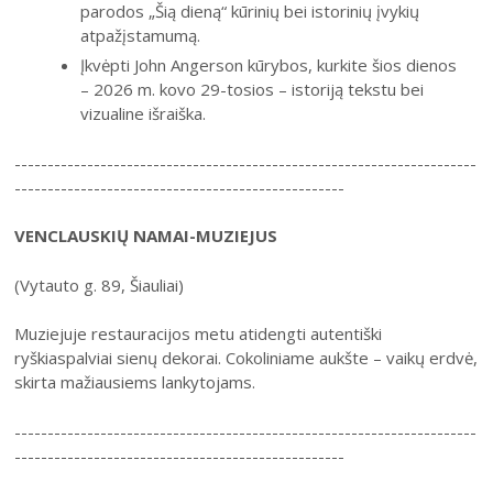
parodos „Šią dieną“ kūrinių bei istorinių įvykių
atpažįstamumą.
Įkvėpti John Angerson kūrybos, kurkite šios dienos
– 2026 m. kovo 29-tosios – istoriją tekstu bei
vizualine išraiška.
----------------------------------------------------------------------
--------------------------------------------------
VENCLAUSKIŲ NAMAI-MUZIEJUS
(Vytauto g. 89, Šiauliai)
Muziejuje restauracijos metu atidengti autentiški
ryškiaspalviai sienų dekorai. Cokoliniame aukšte – vaikų erdvė,
skirta mažiausiems lankytojams.
----------------------------------------------------------------------
--------------------------------------------------