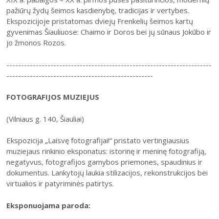
31
pažiūrų žydų šeimos kasdienybę, tradicijas ir vertybes.
Ekspozicijoje pristatomas dviejų Frenkelių šeimos kartų
gyvenimas Šiauliuose: Chaimo ir Doros bei jų sūnaus Jokūbo ir
jo žmonos Rozos.
----------------------------------------------------------------------
--------------------------------------------------
2026 (XXIII festivalis)
FOTOGRAFIJOS MUZIEJUS
2025 (XXII festivalis)
2024 (XXI festivalis)
(Vilniaus g. 140, Šiauliai)
2023 (XX festivalis)
Ekspozicija „Laisvę fotografijai!“ pristato vertingiausius
2022 (XIX festivalis)
muziejaus rinkinio eksponatus: istorinę ir meninę fotografiją,
negatyvus, fotografijos gamybos priemones, spaudinius ir
2021 (XVIII festivalis)
dokumentus. Lankytojų laukia stilizacijos, rekonstrukcijos bei
2020 (XVII festivalis)
virtualios ir patyriminės patirtys.
2019 (XVI festivalis)
Eksponuojama paroda:
2018 (XV festivalis)