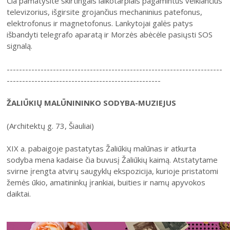
Čia pamatysite skirtingais laikotarpiais pagamintus veikiančius
televizorius, išgirsite grojančius mechaninius patefonus,
elektrofonus ir magnetofonus. Lankytojai galės patys
išbandyti telegrafo aparatą ir Morzės abėcėle pasiųsti SOS
signalą.
----------------------------------------------------------------------
--------------------------------------------------
ŽALIŪKIŲ MALŪNININKO SODYBA-MUZIEJUS
(Architektų g. 73, Šiauliai)
XIX a. pabaigoje pastatytas Žaliūkių malūnas ir atkurta
sodyba mena kadaise čia buvusį Žaliūkių kaimą. Atstatytame
svirne įrengta atvirų saugyklų ekspozicija, kurioje pristatomi
žemės ūkio, amatininkų įrankiai, buities ir namų apyvokos
daiktai.