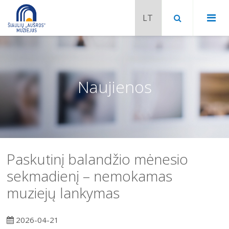
Naujienos
Paskutinį balandžio mėnesio
sekmadienį – nemokamas
muziejų lankymas
Chaimo Frenkelio vila-muziejus
Venclauskių namai-muziejus
2026-04-21
Šiaulių istorijos muziejaus ekspozicija