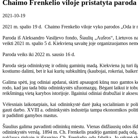
Chaimo Frenkelio viloje pristatyta parod
2021-10-19
2021 m. spalio 19 d. Chaimo Frenkelio viloje vyko parodos „Oda ir 
Paroda iš Aleksandro Vasiljevo fondo, Šiaulių „Aušros“, Lietuvos na
veikti 2021 m. spalio 5 d. Kiekvieną savaitę joje organizuojamos ne
Paroda veiks iki 2022 m. sausio 16 d.
Paroda sieja odininkystę ir odinių gaminių madą. Kiekviena jų turi ilgą
kostiumo dalimi, bet ir kai kurių subkultūrų (kaubojai, rokeriai, baike
Galima spėti, jog odiniai apdarai, skirti apsaugoti kūną nuo gamtos k
rodo, kad jau tada būta odininkystės užuomazgų. Bėgant laikui ir tobu
reikšmingą vietą karybos istorijoje. Ilgainiui odiniai drabužiai ir akses
Vėlesniais laikotarpiais, kai odininkystė darė įtaką socialiniam ir p
gauti darbo. XVIII a. odininkystės industrija tampa ekonomikos polit
ir padidinti gamybos mastus.
Šiaulius galima pavadinti odininkų miestu. Vienas didžiausių odos išd
odininkystės verslą. 1894 m. Ch. Frenkelis pradėjo gaminti padų odą.
paklausą rinkoje ir išgarsino Ch. Frenkelio odų fabriką. Jo sėkmė sk