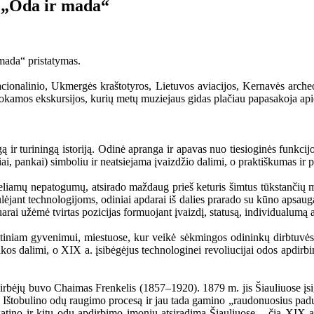
a „Oda ir mada“
mada“ pristatymas.
cionalinio, Ukmergės kraštotyros, Lietuvos aviacijos, Kernavės arche
mokamos ekskursijos, kurių metų muziejaus gidas plačiau papasakoja ap
 ir turiningą istoriją. Odinė apranga ir apavas nuo tiesioginės funkcijos 
riai, pankai) simboliu ir neatsiejama įvaizdžio dalimi, o praktiškumas ir
eliamų nepatogumų, atsirado maždaug prieš keturis šimtus tūkstančių met
lėjant technologijoms, odiniai apdarai iš dalies prarado su kūno apsauga
uarai užėmė tvirtas pozicijas formuojant įvaizdį, statusą, individualumą a
olitiniam gyvenimui, miestuose, kur veikė sėkmingos odininkų dirbtuvės
ikos dalimi, o XIX a. įsibėgėjus technologinei revoliucijai odos apdir
irbėjų buvo Chaimas Frenkelis (1857–1920). 1879 m. jis Šiauliuose įsig
 Ištobulino odų raugimo procesą ir jau tada gamino „raudonuosius padus
atino ir kitų odų apdirbimo įmonių atsiradimą Šiauliuose – čia XIX a.