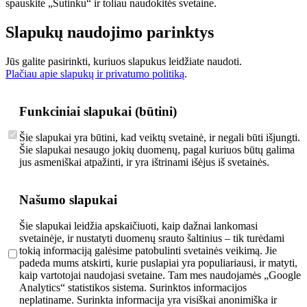
spauskite „Sutinku“ ir toliau naudokitės svetaine.
Slapukų naudojimo parinktys
Jūs galite pasirinkti, kuriuos slapukus leidžiate naudoti.
Plačiau apie slapukų ir privatumo politiką
.
Funkciniai slapukai (būtini)
Šie slapukai yra būtini, kad veiktų svetainė, ir negali būti išjungti.
Šie slapukai nesaugo jokių duomenų, pagal kuriuos būtų galima
jus asmeniškai atpažinti, ir yra ištrinami išėjus iš svetainės.
Našumo slapukai
Šie slapukai leidžia apskaičiuoti, kaip dažnai lankomasi
svetainėje, ir nustatyti duomenų srauto šaltinius – tik turėdami
tokią informaciją galėsime patobulinti svetainės veikimą. Jie
padeda mums atskirti, kurie puslapiai yra populiariausi, ir matyti,
kaip vartotojai naudojasi svetaine. Tam mes naudojamės „Google
Analytics“ statistikos sistema. Surinktos informacijos
neplatiname. Surinkta informacija yra visiškai anonimiška ir