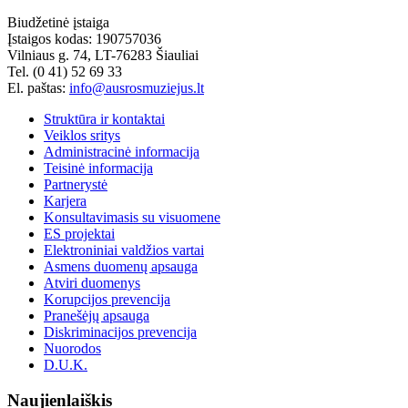
Biudžetinė įstaiga
Įstaigos kodas: 190757036
Vilniaus g. 74, LT-76283 Šiauliai
Tel. (0 41) 52 69 33
El. paštas:
info@ausrosmuziejus.lt
Struktūra ir kontaktai
Veiklos sritys
Administracinė informacija
Teisinė informacija
Partnerystė
Karjera
Konsultavimasis su visuomene
ES projektai
Elektroniniai valdžios vartai
Asmens duomenų apsauga
Atviri duomenys
Korupcijos prevencija
Pranešėjų apsauga
Diskriminacijos prevencija
Nuorodos
D.U.K.
Naujienlaiškis