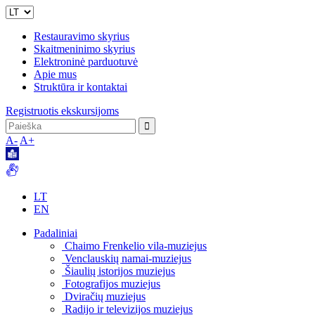
Restauravimo skyrius
Skaitmeninimo skyrius
Elektroninė parduotuvė
Apie mus
Struktūra ir kontaktai
Registruotis ekskursijoms
A-
A+
LT
EN
Padaliniai
Chaimo Frenkelio vila-muziejus
Venclauskių namai-muziejus
Šiaulių istorijos muziejus
Fotografijos muziejus
Dviračių muziejus
Radijo ir televizijos muziejus