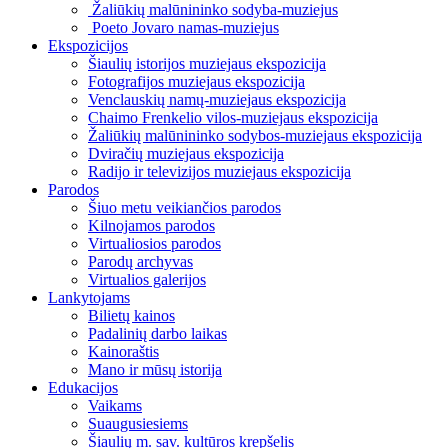
Žaliūkių malūnininko sodyba-muziejus
Poeto Jovaro namas-muziejus
Ekspozicijos
Šiaulių istorijos muziejaus ekspozicija
Fotografijos muziejaus ekspozicija
Venclauskių namų-muziejaus ekspozicija
Chaimo Frenkelio vilos-muziejaus ekspozicija
Žaliūkių malūnininko sodybos-muziejaus ekspozicija
Dviračių muziejaus ekspozicija
Radijo ir televizijos muziejaus ekspozicija
Parodos
Šiuo metu veikiančios parodos
Kilnojamos parodos
Virtualiosios parodos
Parodų archyvas
Virtualios galerijos
Lankytojams
Bilietų kainos
Padalinių darbo laikas
Kainoraštis
Mano ir mūsų istorija
Edukacijos
Vaikams
Suaugusiesiems
Šiaulių m. sav. kultūros krepšelis