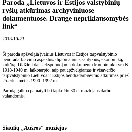
Paroda „Lietuvos ir Estijos valstybinių
ryšių atkūrimas archyviniuose
dokumentuose. Drauge nepriklausomybės
link“
2018-10-23
Ši paroda apžvelgia įvairius Lietuvos ir Estijos tarpvalstybinio
bendradarbiavimo aspektus: diplomatinius santykius, ekonomiką,
kultūrą. Didžioji dalis eksponuojamų dokumentų ir nuotraukų yra iš
1918-1940 m. laikotarpio, taip pat apžvelgiamas ir visaverčio
tarpvalstybinio Lietuvos ir Estijos bendradarbiavimo atkūrimas prieš
25-erius metus 1990–1992 m.
Parodą galima pamatyti iki lapkričio 30 d. muziejaus darbo
valandomis.
Šiaulių „Aušros" muziejus