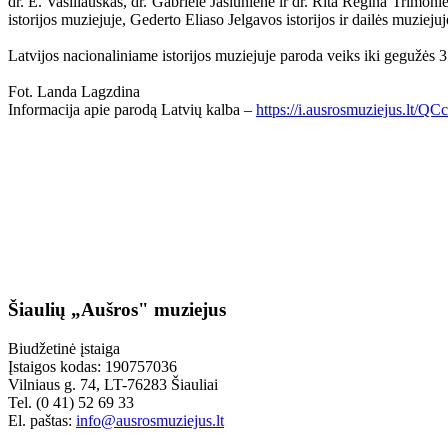
dr. E. Vasiliauskas, dr. Gabrielė Jasiūnienė ir dr. Rita Regina Trimo
istorijos muziejuje, Gederto Eliaso Jelgavos istorijos ir dailės muzie
Latvijos nacionaliniame istorijos muziejuje paroda veiks iki gegužės 3
Fot. Landa Lagzdina
Informacija apie parodą Latvių kalba –
https://i.ausrosmuziejus.lt/Q
Šiaulių „Aušros" muziejus
Biudžetinė įstaiga
Įstaigos kodas: 190757036
Vilniaus g. 74, LT-76283 Šiauliai
Tel. (0 41) 52 69 33
El. paštas:
info@ausrosmuziejus.lt