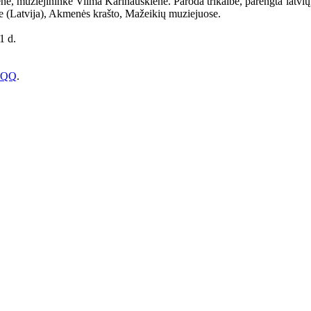
nienė, muziejininkė Vilma Karinauskienė. Paroda trikalbė, parengta latv
juje (Latvija), Akmenės krašto, Mažeikių muziejuose.
1 d.
CcQQ
.