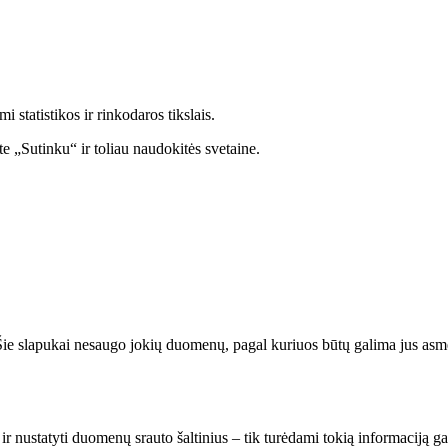
statistikos ir rinkodaros tikslais.
e „Sutinku“ ir toliau naudokitės svetaine.
. Šie slapukai nesaugo jokių duomenų, pagal kuriuos būtų galima jus asmeni
 ir nustatyti duomenų srauto šaltinius – tik turėdami tokią informaciją g