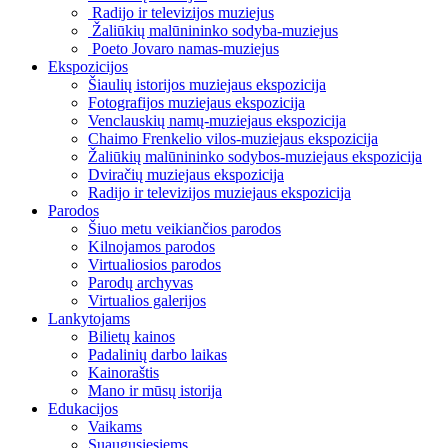
Radijo ir televizijos muziejus
Žaliūkių malūnininko sodyba-muziejus
Poeto Jovaro namas-muziejus
Ekspozicijos
Šiaulių istorijos muziejaus ekspozicija
Fotografijos muziejaus ekspozicija
Venclauskių namų-muziejaus ekspozicija
Chaimo Frenkelio vilos-muziejaus ekspozicija
Žaliūkių malūnininko sodybos-muziejaus ekspozicija
Dviračių muziejaus ekspozicija
Radijo ir televizijos muziejaus ekspozicija
Parodos
Šiuo metu veikiančios parodos
Kilnojamos parodos
Virtualiosios parodos
Parodų archyvas
Virtualios galerijos
Lankytojams
Bilietų kainos
Padalinių darbo laikas
Kainoraštis
Mano ir mūsų istorija
Edukacijos
Vaikams
Suaugusiesiems