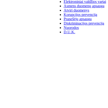
Elektroniniai valdžios vartai
Asmens duomenų apsauga
Atviri duomenys
Korupcijos prevencija
Pranešėjų apsauga
Diskriminacijos prevencija
Nuorodos
D.U.K.