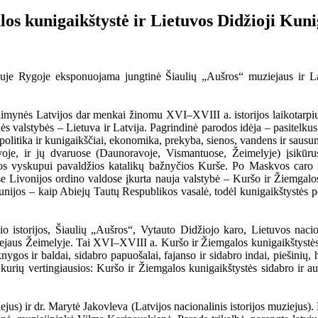
os kunigaikštystė ir Lietuvos Didžioji Kun
juje Rygoje eksponuojama jungtinė Šiaulių „Aušros“ muziejaus ir Lat
aimynės Latvijos dar menkai žinomu XVI–XVIII a. istorijos laikotarpiu
nės valstybės – Lietuva ir Latvija. Pagrindinė parodos idėja – pasitelkus
as: politika ir kunigaikščiai, ekonomika, prekyba, sienos, vandens ir sau
tuvoje, ir jų dvaruose (Daunoravoje, Vismantuose, Žeimelyje) įsikūr
ijos vyskupui pavaldžios katalikų bažnyčios Kurše. Po Maskvos car
Livonijos ordino valdose įkurta nauja valstybė – Kuršo ir Žiemgalos k
nijos – kaip Abiejų Tautų Respublikos vasalė, todėl kunigaikštystės p
o istorijos, Šiaulių „Aušros“, Vytauto Didžiojo karo, Lietuvos naci
aus Žeimelyje. Tai XVI–XVIII a. Kuršo ir Žiemgalos kunigaikštystės k
 knygos ir baldai, sidabro papuošalai, fajanso ir sidabro indai, piešini
iš kurių vertingiausios: Kuršo ir Žiemgalos kunigaikštystės sidabro ir
jus) ir dr. Marytė Jakovleva (Latvijos nacionalinis istorijos muziejus).