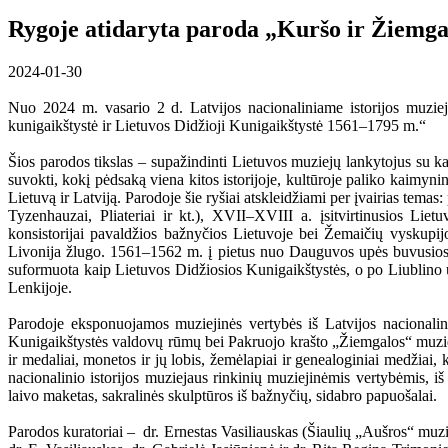
Rygoje atidaryta paroda „Kuršo ir Žiemgal
2024-01-30
Nuo 2024 m. vasario 2 d. Latvijos nacionaliniame istorijos muzie
kunigaikštystė ir Lietuvos Didžioji Kunigaikštystė 1561–1795 m.“
Šios parodos tikslas – supažindinti Lietuvos muziejų lankytojus su k
suvokti, kokį pėdsaką viena kitos istorijoje, kultūroje paliko kaimyni
Lietuvą ir Latviją. Parodoje šie ryšiai atskleidžiami per įvairias tem
Tyzenhauzai, Pliateriai ir kt.), XVII–XVIII a. įsitvirtinusios Lie
konsistorijai pavaldžios bažnyčios Lietuvoje bei Žemaičių vyskup
Livonija žlugo. 1561–1562 m. į pietus nuo Dauguvos upės buvusiose 
suformuota kaip Lietuvos Didžiosios Kunigaikštystės, o po Liublino u
Lenkijoje.
Parodoje eksponuojamos muziejinės vertybės iš Latvijos nacionalini
Kunigaikštystės valdovų rūmų bei Pakruojo krašto „Žiemgalos“ muziej
ir medaliai, monetos ir jų lobis, žemėlapiai ir genealoginiai medžiai,
nacionalinio istorijos muziejaus rinkinių muziejinėmis vertybėmis, 
laivo maketas, sakralinės skulptūros iš bažnyčių, sidabro papuošalai.
Parodos kuratoriai – dr. Ernestas Vasiliauskas (Šiaulių „Aušros“ muzie