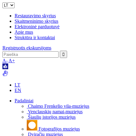
Restauravimo skyrius
Skaitmeninimo skyrius
Elektroninė parduotuvė
Apie mus
Struktūra ir kontaktai
Registruotis ekskursijoms
A-
A+
LT
EN
Padaliniai
Chaimo Frenkelio vila-muziejus
Venclauskių namai-muziejus
Šiaulių istorijos muziejus
Fotografijos muziejus
Dviračių muziejus