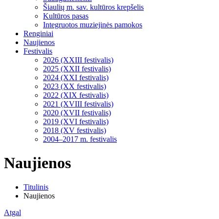
Šiaulių m. sav. kultūros krepšelis
Kultūros pasas
Integruotos muziejinės pamokos
Renginiai
Naujienos
Festivalis
2026 (XXIII festivalis)
2025 (XXII festivalis)
2024 (XXI festivalis)
2023 (XX festivalis)
2022 (XIX festivalis)
2021 (XVIII festivalis)
2020 (XVII festivalis)
2019 (XVI festivalis)
2018 (XV festivalis)
2004–2017 m. festivalis
Naujienos
Titulinis
Naujienos
Atgal