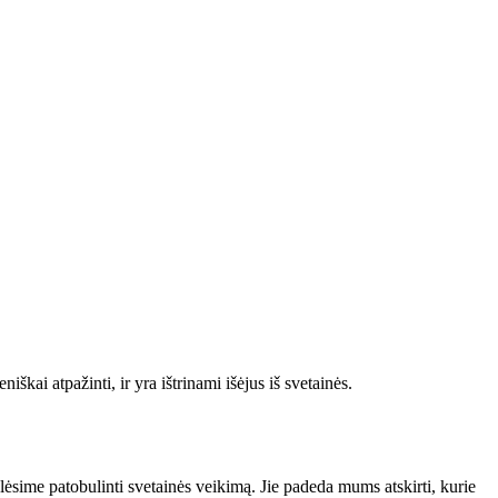
škai atpažinti, ir yra ištrinami išėjus iš svetainės.
alėsime patobulinti svetainės veikimą. Jie padeda mums atskirti, kurie