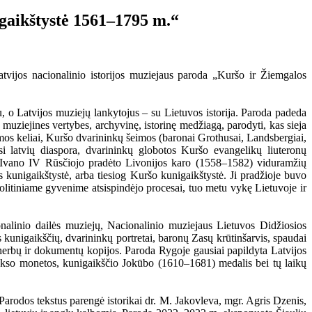
igaikštystė 1561–1795 m.“
vijos nacionalinio istorijos muziejaus paroda „Kuršo ir Žiemgalos
, o Latvijos muziejų lankytojus – su Lietuvos istorija. Paroda padeda
 muziejines vertybes, archyvinę, istorinę medžiagą, parodyti, kas sieja
sumos keliai, Kuršo dvarininkų šeimos (baronai Grothusai, Landsbergiai,
usi latvių diaspora, dvarininkų globotos Kuršo evangelikų liuteronų
o Ivano IV Rūsčiojo pradėto Livonijos karo (1558–1582) viduramžių
unigaikštystė, arba tiesiog Kuršo kunigaikštystė. Ji pradžioje buvo
olitiniame gyvenime atsispindėjo procesai, tuo metu vykę Lietuvoje ir
onalinio dailės muziejų, Nacionalinio muziejaus Lietuvos Didžiosios
unigaikščių, dvarininkų portretai, baronų Zasų krūtinšarvis, spaudai
ų, herbų ir dokumentų kopijos. Paroda Rygoje gausiai papildyta Latvijos
 aukso monetos, kunigaikščio Jokūbo (1610–1681) medalis bei tų laikų
 Parodos tekstus parengė istorikai dr. M. Jakovleva, mgr. Agris Dzenis,