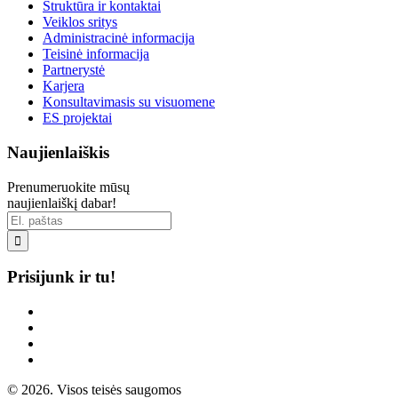
Struktūra ir kontaktai
Veiklos sritys
Administracinė informacija
Teisinė informacija
Partnerystė
Karjera
Konsultavimasis su visuomene
ES projektai
Naujienlaiškis
Prenumeruokite mūsų
naujienlaiškį dabar!

Prisijunk ir tu!
© 2026. Visos teisės saugomos