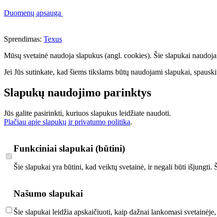
Duomenų apsauga
Sprendimas:
Texus
Mūsų svetainė naudoja slapukus (angl. cookies). Šie slapukai naudojami 
Jei Jūs sutinkate, kad šiems tikslams būtų naudojami slapukai, spauskit
Slapukų naudojimo parinktys
Jūs galite pasirinkti, kuriuos slapukus leidžiate naudoti.
Plačiau apie slapukų ir privatumo politiką
.
Funkciniai slapukai (būtini)
Šie slapukai yra būtini, kad veiktų svetainė, ir negali būti išjungti
Našumo slapukai
Šie slapukai leidžia apskaičiuoti, kaip dažnai lankomasi svetainėje,