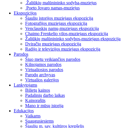
Žaliūkių malūnininko sodyba-muziejus
Poeto Jovaro namas-muziejus
Ekspozicijos
Šiaulių istorijos muziejaus ekspozicija
Fotografijos muziejaus ekspozicija
Venclauskių namų-muziejaus ekspozicija
Chaimo Frenkelio vilos-muziejaus ekspozicija
Žaliūkių malūnininko sodybos-muziejaus ekspozicija
Dviračių muziejaus ekspozicija
Radijo ir televizijos muziejaus ekspozicija
Parodos
Šiuo metu veikiančios parodos
Kilnojamos parodos
Virtualiosios parodos
Parodų archyvas
Virtualios galerijos
Lankytojams
Bilietų kainos
Padalinių darbo laikas
Kainoraštis
Mano ir mūsų istorija
Edukacijos
Vaikams
Suaugusiesiems
Šiaulių m. sav. kultūros krepšelis