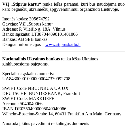
VšĮ ,,Stiprūs kartu“
renka lėšas paramai, kuri bus naudojama nuo
karo bėgančių ukrainiečių apgyvendinimui organizuoti Lietuvoje.
Įmonės kodas: 305674792
Gavėjas: VšĮ „Stiprūs kartu“
Adresas: P. Vileišio g. 18A, Vilnius
Banko sąskaita: LT387044090101401806
Bankas: AB SEB bankas
Daugiau informacijos –
www.stipruskartu.lt
Nacionalinis Ukrainos bankas
renka lėšas Ukrainos
ginkluotosioms pajėgoms.
Specialios sąskaitos numeris:
UA843000010000000047330992708
SWIFT Code NBU: NBUA UA UX
DEUTSCHE BUNDESBANK, Frankfurt
SWIFT Code: MARKDEFF
Account: 5040040066
IBAN DE05504000005040040066
Wilhelm-Epsteinn-Strabe 14, 60431 Frankfurt Am Main, Germany
Nuoroda į kitus pavedimui reikalingus duomenis –