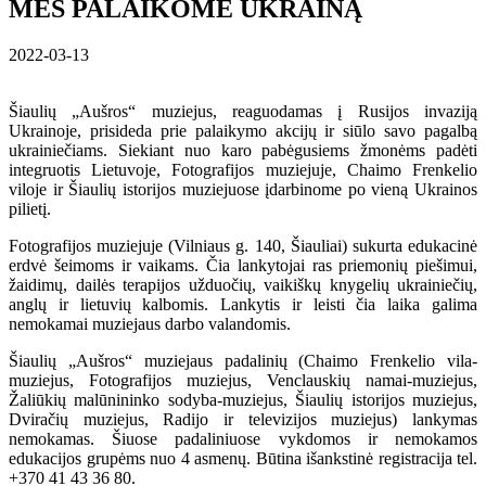
MES PALAIKOME UKRAINĄ
2022-03-13
Šiaulių „Aušros“ muziejus, reaguodamas į Rusijos invaziją
Ukrainoje, prisideda prie palaikymo akcijų ir siūlo savo pagalbą
ukrainiečiams. Siekiant nuo karo pabėgusiems žmonėms padėti
integruotis Lietuvoje, Fotografijos muziejuje, Chaimo Frenkelio
viloje ir Šiaulių istorijos muziejuose įdarbinome po vieną Ukrainos
pilietį.
Fotografijos muziejuje (Vilniaus g. 140, Šiauliai) sukurta edukacinė
erdvė šeimoms ir vaikams. Čia lankytojai ras priemonių piešimui,
žaidimų, dailės terapijos užduočių, vaikiškų knygelių ukrainiečių,
anglų ir lietuvių kalbomis. Lankytis ir leisti čia laika galima
nemokamai muziejaus darbo valandomis.
Šiaulių „Aušros“ muziejaus padalinių (Chaimo Frenkelio vila-
muziejus, Fotografijos muziejus, Venclauskių namai-muziejus,
Žaliūkių malūnininko sodyba-muziejus, Šiaulių istorijos muziejus,
Dviračių muziejus, Radijo ir televizijos muziejus) lankymas
nemokamas. Šiuose padaliniuose vykdomos ir nemokamos
edukacijos grupėms nuo 4 asmenų. Būtina išankstinė registracija tel.
+370 41 43 36 80.