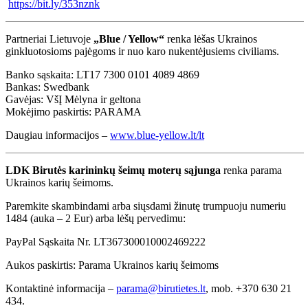
https://bit.ly/353nznk
Partneriai Lietuvoje
„Blue / Yellow“
renka lėšas Ukrainos
ginkluotosioms pajėgoms ir nuo karo nukentėjusiems civiliams.
Banko sąskaita: LT17 7300 0101 4089 4869
Bankas: Swedbank
Gavėjas: VšĮ Mėlyna ir geltona
Mokėjimo paskirtis: PARAMA
Daugiau informacijos –
www.blue-yellow.lt/lt
LDK Birutės karininkų šeimų moterų sąjunga
renka parama
Ukrainos karių šeimoms.
Paremkite skambindami arba siųsdami žinutę trumpuoju numeriu
1484 (auka – 2 Eur) arba lėšų pervedimu:
PayPal Sąskaita Nr. LT367300010002469222
Aukos paskirtis: Parama Ukrainos karių šeimoms
Kontaktinė informacija –
parama@birutietes.lt
, mob. +370 630 21
434.