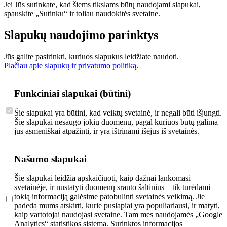
Jei Jūs sutinkate, kad šiems tikslams būtų naudojami slapukai,
spauskite „Sutinku“ ir toliau naudokitės svetaine.
Slapukų naudojimo parinktys
Jūs galite pasirinkti, kuriuos slapukus leidžiate naudoti.
Plačiau apie slapukų ir privatumo politiką
.
Funkciniai slapukai (būtini)
Šie slapukai yra būtini, kad veiktų svetainė, ir negali būti išjungti.
Šie slapukai nesaugo jokių duomenų, pagal kuriuos būtų galima
jus asmeniškai atpažinti, ir yra ištrinami išėjus iš svetainės.
Našumo slapukai
Šie slapukai leidžia apskaičiuoti, kaip dažnai lankomasi
svetainėje, ir nustatyti duomenų srauto šaltinius – tik turėdami
tokią informaciją galėsime patobulinti svetainės veikimą. Jie
padeda mums atskirti, kurie puslapiai yra populiariausi, ir matyti,
kaip vartotojai naudojasi svetaine. Tam mes naudojamės „Google
Analytics“ statistikos sistema. Surinktos informacijos