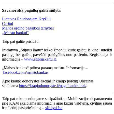
Savanorišką pagalbą galite siūlyti:
Lietuvos Raudonajam Kryžiui
Caritui
Maltos ordino pagalbos tarnybai
,,Maisto bankui“
Taip pat galite prisidėti:
Iniciatyva „Stiprūs kartu“ ieško žmonių, kurie galėtų laikinai suteikti
pastogę bei galėtų pavėžėti pabėgėlius nuo pasienio. Registracija ir
informacija –
www.stipruskartu.lt
.
„Maisto bankas“ priima paramą maistu. Informacija –
facebook.com/maistobankas
Apie kraujo donorystės akcijas ir kraujo poreikį Ukrainai
skelbiama
https://kraujodonoryste.lt/pagalbaukrainai/
.
Taip pat rekomenduojame susipažinti su Mobilizacijos departamento
prie KAM skelbiama informacija apie krizių valdymą, civilinę saugą
ir pilietinį pasipriešinimą –
skaityti čia
.