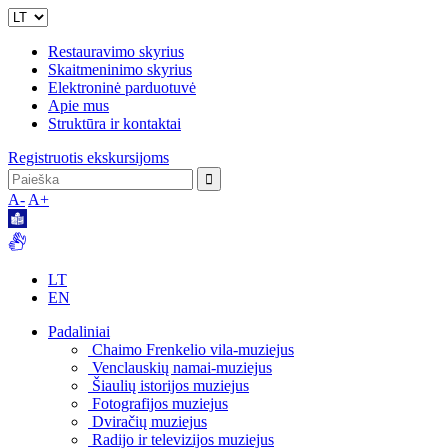
Restauravimo skyrius
Skaitmeninimo skyrius
Elektroninė parduotuvė
Apie mus
Struktūra ir kontaktai
Registruotis ekskursijoms
A-
A+
LT
EN
Padaliniai
Chaimo Frenkelio vila-muziejus
Venclauskių namai-muziejus
Šiaulių istorijos muziejus
Fotografijos muziejus
Dviračių muziejus
Radijo ir televizijos muziejus