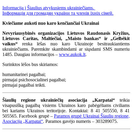
Informacija į Šiaulius atvykusiems ukrainiečiams.
Інформація для громадян україни та членів їхніх сімей.
Kviečiame aukoti nuo karo kenčiančiai Ukrainai
Nevyriausybinės organizacijos Lietuvos Raudonasis Kryžius,
Lietuvos Caritas, Maltiečiai, „Maisto bankas“ ir „Gelbėkit
vaikus“
renka lėšas nuo karo Ukrainoje besitraukiantiems
ukrainiečiams. Paremkite skambindami ar siųsdami SMS numeriu
1485. Daugiau informacijos –
www.aukok.lt
.
Surinktos lėšos bus skiriamos:
humanitarinei pagalbai;
pirmajai psichosocialinei pagalbai;
pirmajai pagalbai teikti.
Šiaulių regione ukrainiečių asociacija „Karpatai“
teikia
visapusišką pagalbą visiems Ukrainos karo pabėgėliams civiliams
bei kariams Ukrainos teritorijoje. Kontaktai: 8 41 505550, 8 41
505565. Facebook grupė –
Paramos grupė Ukrainai Šiaulių regione,
Asociacija „Karpatai“
. Paramos gavėjo numeris – 303289075.