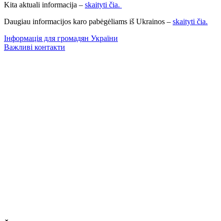
Kita aktuali informacija –
skaityti čia.
Daugiau informacijos karo pabėgėliams iš Ukrainos –
skaityti čia.
Інформація для громадян України
Важливі контакти