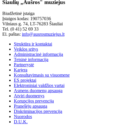
Šiaulių „Aušros" muziejus
Biudžetinė įstaiga
Įstaigos kodas: 190757036
Vilniaus g. 74, LT-76283 Šiauliai
Tel. (0 41) 52 69 33
El. paštas:
info@ausrosmuziejus.lt
Struktūra ir kontaktai
Veiklos sritys
Administracinė informacija
Teisinė informacija
Partnerystė
Karjera
Konsultavimasis su visuomene
ES projektai
Elektroniniai valdžios vartai
Asmens duomenų apsauga
Atviri duomenys
Korupcijos prevencija
Pranešėjų apsauga
Diskriminacijos prevencija
Nuorodos
D.U.K.