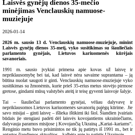
Laisvės gynėjų dienos 35-mečio
minėjimas Venclauskių namuose-
muziejuje
2026-01-14
2026 m. sausio 13 d. Venclauskių namuose-muziejuje, minint
Laisvės gynėjų dienos 35-metį, vyko susitikimas su šiauliečiais
parlamento gynėjais, Lietuvos kariuomenės kūrėjais
savanoriais.
1991 m. sausio įvykiai primena apie kovas už laisvę ir
nepriklausomybę bei tai, kad laisvė nėra savaime suprantama – ją
būtina nuolat saugoti ir ginti. Venclauskių namuose-muziejuje vyko
susitikimas su žmonėmis, kurie prieš 35-erius metus stovėjo pirmose
gretose, gindami mūsų valstybės ateitį ir teisę gyventi laisvoje šalyje.
Tai – šiauliečiai parlamento gynėjai, vėliau dalyvavę ir
nepriklausomos Lietuvos kariuomenės savanorių pajėgų kūrime. Jie
savo misijai – ginti laisvę – išlieka ištikimi iki šiol. Šiandien įvairiais
būdais jie stengiasi padėti dėl laisvės kovojantiems ukrainiečiams,
dalyvauja paramos misijose į Kovojančią Ukrainą „Kariai–kariams“.
Renginio metu buvo prisimintos ne tik jų patirtys iš 1991 m., bet ir
aptartos šiandienos aktualijos – kalbėta apie jų patirtis Ukrainoje.