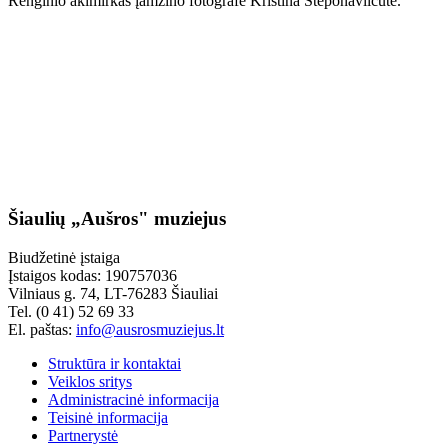
Renginio akimirkas įamžino fotografė Kristina Steponaviičūtė.
Šiaulių „Aušros" muziejus
Biudžetinė įstaiga
Įstaigos kodas: 190757036
Vilniaus g. 74, LT-76283 Šiauliai
Tel. (0 41) 52 69 33
El. paštas:
info@ausrosmuziejus.lt
Struktūra ir kontaktai
Veiklos sritys
Administracinė informacija
Teisinė informacija
Partnerystė