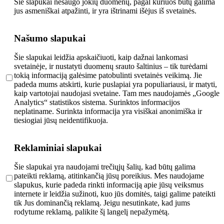
Šie slapukai nesaugo jokių duomenų, pagal kuriuos būtų galima
jus asmeniškai atpažinti, ir yra ištrinami išėjus iš svetainės.
Našumo slapukai
Šie slapukai leidžia apskaičiuoti, kaip dažnai lankomasi
svetainėje, ir nustatyti duomenų srauto šaltinius – tik turėdami
tokią informaciją galėsime patobulinti svetainės veikimą. Jie
padeda mums atskirti, kurie puslapiai yra populiariausi, ir matyti,
kaip vartotojai naudojasi svetaine. Tam mes naudojamės „Google
Analytics“ statistikos sistema. Surinktos informacijos
neplatiname. Surinkta informacija yra visiškai anonimiška ir
tiesiogiai jūsų neidentifikuoja.
Reklaminiai slapukai
Šie slapukai yra naudojami trečiųjų šalių, kad būtų galima
pateikti reklamą, atitinkančią jūsų poreikius. Mes naudojame
slapukus, kurie padeda rinkti informaciją apie jūsų veiksmus
internete ir leidžia sužinoti, kuo jūs domitės, taigi galime pateikti
tik Jus dominančią reklamą. Jeigu nesutinkate, kad jums
rodytume reklamą, palikite šį langelį nepažymėtą.