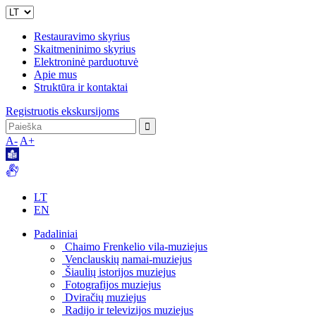
Restauravimo skyrius
Skaitmeninimo skyrius
Elektroninė parduotuvė
Apie mus
Struktūra ir kontaktai
Registruotis ekskursijoms
A-
A+
LT
EN
Padaliniai
Chaimo Frenkelio vila-muziejus
Venclauskių namai-muziejus
Šiaulių istorijos muziejus
Fotografijos muziejus
Dviračių muziejus
Radijo ir televizijos muziejus