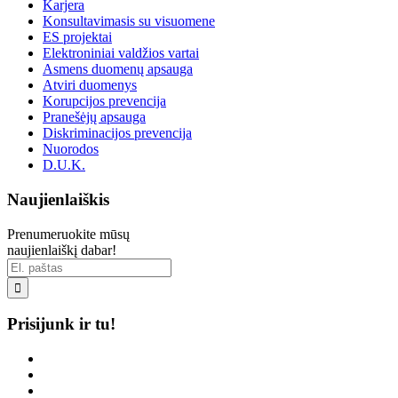
Karjera
Konsultavimasis su visuomene
ES projektai
Elektroniniai valdžios vartai
Asmens duomenų apsauga
Atviri duomenys
Korupcijos prevencija
Pranešėjų apsauga
Diskriminacijos prevencija
Nuorodos
D.U.K.
Naujienlaiškis
Prenumeruokite mūsų
naujienlaiškį dabar!

Prisijunk ir tu!