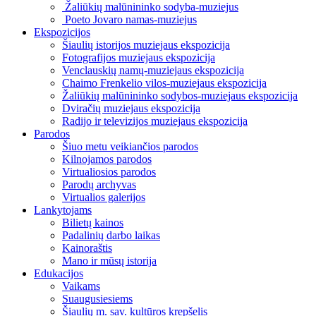
Žaliūkių malūnininko sodyba-muziejus
Poeto Jovaro namas-muziejus
Ekspozicijos
Šiaulių istorijos muziejaus ekspozicija
Fotografijos muziejaus ekspozicija
Venclauskių namų-muziejaus ekspozicija
Chaimo Frenkelio vilos-muziejaus ekspozicija
Žaliūkių malūnininko sodybos-muziejaus ekspozicija
Dviračių muziejaus ekspozicija
Radijo ir televizijos muziejaus ekspozicija
Parodos
Šiuo metu veikiančios parodos
Kilnojamos parodos
Virtualiosios parodos
Parodų archyvas
Virtualios galerijos
Lankytojams
Bilietų kainos
Padalinių darbo laikas
Kainoraštis
Mano ir mūsų istorija
Edukacijos
Vaikams
Suaugusiesiems
Šiaulių m. sav. kultūros krepšelis