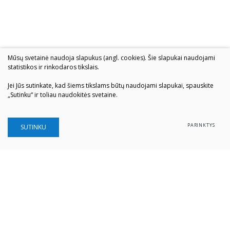
Mūsų svetainė naudoja slapukus (angl. cookies). Šie slapukai naudojami
statistikos ir rinkodaros tikslais.
Jei Jūs sutinkate, kad šiems tikslams būtų naudojami slapukai, spauskite
„Sutinku“ ir toliau naudokitės svetaine.
PARINKTYS
SUTINKU
Šiaulių „Aušros" muziejus
Biudžetinė įstaiga
Įstaigos kodas: 190757036
Vilniaus g. 74, LT-76283 Šiauliai
Tel. (0 41) 52 69 33
El. paštas:
info@ausrosmuziejus.lt