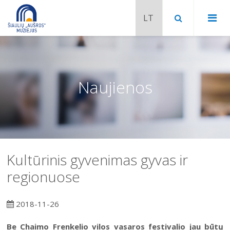
Naujienos
Kultūrinis gyvenimas gyvas ir
regionuose
Chaimo Frenkelio vila-muziejus
2018-11-26
Venclauskių namai-muziejus
Šiaulių istorijos muziejaus ekspozicija
Be Chaimo Frenkelio vilos vasaros festivalio jau būtų