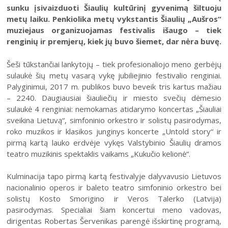
Šiaulių istorijos muziejus
sunku įsivaizduoti Šiaulių kultūrinį gyvenimą šiltuoju
Fotografijos muziejaus ekspozicija
Šiuo metu veikiančios parodos
Fotografijos muziejus
metų laiku. Penkiolika metų vykstantis Šiaulių „Aušros“
Venclauskių namų-muziejaus ekspozicija
muziejaus organizuojamas festivalis išaugo – tiek
Kilnojamos parodos
Dviračių muziejus
renginių ir premjerų, kiek jų buvo šiemet, dar nėra buvę.
Bilietų kainos
Chaimo Frenkelio vilos-muziejaus ekspozicij
Virtualiosios parodos
Radijo ir televizijos muziejus
Padalinių darbo laikas
Žaliūkių malūnininko sodybos-muziejaus eks
Šeši tūkstančiai lankytojų – tiek profesionaliojo meno gerbėjų
Vaikams
Parodų archyvas
Žaliūkių malūnininko sodyba-muziejus
sulaukė šių metų vasarą vykę jubiliejinio festivalio renginiai.
Kainoraštis
Dviračių muziejaus ekspozicija
Suaugusiesiems
Virtualios galerijos
Poeto Jovaro namas-muziejus
Rugpjūtis
2026
Palyginimui, 2017 m. publikos buvo beveik tris kartus mažiau
Mano ir mūsų istorija
Radijo ir televizijos muziejaus ekspozicija
– 2240. Daugiausiai šiauliečių ir miesto svečių dėmesio
Šiaulių m. sav. kultūros krepšelis
PR
AN
TR
KE
PE
ŠE
SE
sulaukė 4 renginiai: nemokamas atidarymo koncertas „Šiauliai
Kultūros pasas
sveikina Lietuvą“, simfoninio orkestro ir solistų pasirodymas,
1
2
roko muzikos ir klasikos junginys koncerte „Untold story“ ir
Integruotos muziejinės pamokos
pirmą kartą lauko erdvėje vykęs Valstybinio Šiaulių dramos
3
4
5
6
7
8
9
teatro muzikinis spektaklis vaikams „Kukučio kelionė“.
10
11
12
13
14
15
16
Kulminacija tapo pirmą kartą festivalyje dalyvavusio Lietuvos
nacionalinio operos ir baleto teatro simfoninio orkestro bei
17
18
19
20
21
22
23
solistų Kosto Smorigino ir Veros Talerko (Latvija)
pasirodymas. Specialiai šiam koncertui meno vadovas,
24
25
26
27
28
29
30
dirigentas Robertas Šervenikas parengė išskirtinę programą,