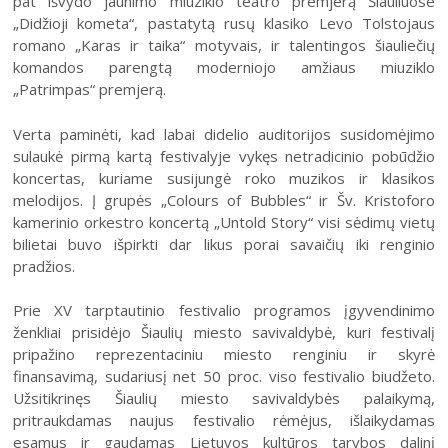
pat išvydo jaunimo miuziklo teatro premjerą Šiauliuose
2004–2017 m. festivalis
„Didžioji kometa“, pastatytą rusų klasiko Levo Tolstojaus
romano „Karas ir taika“ motyvais, ir talentingos šiauliečių
komandos parengtą moderniojo amžiaus miuziklo
„Patrimpas“ premjerą.
Verta paminėti, kad labai didelio auditorijos susidomėjimo
sulaukė pirmą kartą festivalyje vykęs netradicinio pobūdžio
koncertas, kuriame susijungė roko muzikos ir klasikos
melodijos. Į grupės „Colours of Bubbles“ ir Šv. Kristoforo
kamerinio orkestro koncertą „Untold Story“ visi sėdimų vietų
bilietai buvo išpirkti dar likus porai savaičių iki renginio
pradžios.
Prie XV tarptautinio festivalio programos įgyvendinimo
ženkliai prisidėjo Šiaulių miesto savivaldybė, kuri festivalį
pripažino reprezentaciniu miesto renginiu ir skyrė
finansavimą, sudariusį net 50 proc. viso festivalio biudžeto.
Užsitikrinęs Šiaulių miesto savivaldybės palaikymą,
pritraukdamas naujus festivalio rėmėjus, išlaikydamas
esamus ir gaudamas Lietuvos kultūros tarybos dalinį