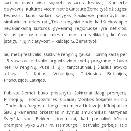
kuri vainikavo visą šiųmetį vasaros festivalį. Koncerte
31
dalyvavusi Kultūros viceministrė Gintautė Žemaitytė džiaugėsi
festivaliu, kuris sudaro sąlygas Šiauliuose pasirodyti net
simfoniniam orkestrui. „Tokie renginiai įrodo, kad šnekos apie
nepakankamą kultūros gyvenimą regionuose yra netikros.
Viskas priklauso nuo miesto, nuo ten veikiančių kultūros
įstaigų ir jų iniciatyvos“, – kalbėjo G. Žemaitytė.
2026 (XXIII festivalis)
Šių metų festivalis išsiskyrė renginių gausa – pirmą kartą per
2025 (XXII festivalis)
15 vasaros festivalio organizavimo metų programoje buvo
net 10 renginių. Pusė iš jų – tarptautiniai. Į Šiaulius atvyko
2024 (XXI festivalis)
atlikėjai iš Kubos, Vokietijos, Didžiosios Britanijos,
2023 (XX festivalis)
Prancūzijos, Latvijos.
2022 (XIX festivalis)
Publikai šiemet buvo pristatyta išskirtinai daug premjerų.
2021 (XVIII festivalis)
Pirmoji jų – kompozitorės iš Šiaulių Monikos Sokaitės kūrinio
„Todos los fuegos el fuego“ premjera Lietuvoje. Kūrinį atliko
2020 (XVII festivalis)
Šiaulių kamerinis orkestras ir žymus smuikininkas Martynas
2019 (XVI festivalis)
Švėgžda von Bekker. Įdomu tai, kad pasaulinė kūrinio
premjera įvyko 2017 m. Hamburge. Festivalio gerbėjai taip
2018 (XV festivalis)