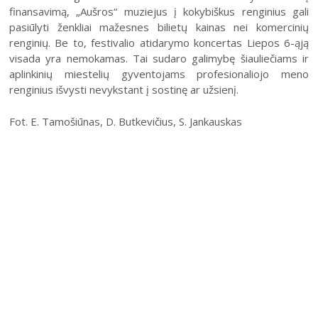
finansavimą, „Aušros“ muziejus į kokybiškus renginius gali
pasiūlyti ženkliai mažesnes bilietų kainas nei komercinių
renginių. Be to, festivalio atidarymo koncertas Liepos 6-ąją
visada yra nemokamas. Tai sudaro galimybę šiauliečiams ir
aplinkinių miestelių gyventojams profesionaliojo meno
renginius išvysti nevykstant į sostinę ar užsienį.
Fot. E. Tamošiūnas, D. Butkevičius, S. Jankauskas