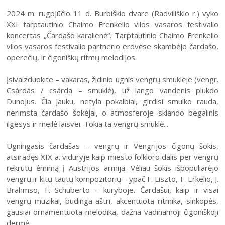
2024 m. rugpjūčio 11 d. Burbiškio dvare (Radviliškio r.) vyko
XXI tarptautinio Chaimo Frenkelio vilos vasaros festivalio
koncertas „Čardašo karalienė“. Tarptautinio Chaimo Frenkelio
vilos vasaros festivalio partnerio erdvėse skambėjo čardašo,
operečių, ir čigoniškų ritmų melodijos.
Įsivaizduokite – vakaras, židinio ugnis vengrų smuklėje (vengr.
Csárdás / csárda – smuklė), už lango vandenis plukdo
Dunojus. Čia jauku, netyla pokalbiai, girdisi smuiko rauda,
nerimsta čardašo šokėjai, o atmosferoje sklando begalinis
ilgesys ir meilė laisvei. Tokia ta vengrų smuklė...
Ugningasis čardašas – vengrų ir Vengrijos čigonų šokis,
atsiradęs XIX a. viduryje kaip miesto folkloro dalis per vengrų
rekrūtų ėmimą į Austrijos armiją. Vėliau šokis išpopuliarėjo
vengrų ir kitų tautų kompozitorių – ypač F. Liszto, F. Erkelio, J.
Brahmso, F. Schuberto – kūryboje. Čardašui, kaip ir visai
vengrų muzikai, būdinga aštri, akcentuota ritmika, sinkopės,
gausiai ornamentuota melodika, dažna vadinamoji čigoniškoji
dermė.