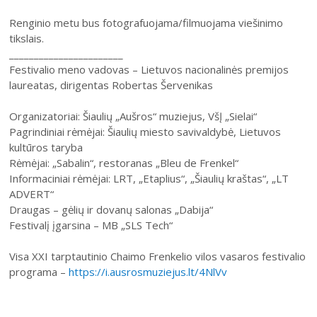
Renginio metu bus fotografuojama/filmuojama viešinimo
tikslais.
_______________________
Festivalio meno vadovas – Lietuvos nacionalinės premijos
laureatas, dirigentas Robertas Šervenikas
Organizatoriai: Šiaulių „Aušros“ muziejus, VšĮ „Sielai“
Pagrindiniai rėmėjai: Šiaulių miesto savivaldybė, Lietuvos
kultūros taryba
Rėmėjai: „Sabalin“, restoranas „Bleu de Frenkel“
Informaciniai rėmėjai: LRT, „Etaplius“, „Šiaulių kraštas“, „LT
ADVERT“
Draugas – gėlių ir dovanų salonas „Dabija“
Festivalį įgarsina – MB „SLS Tech“
Visa XXI tarptautinio Chaimo Frenkelio vilos vasaros festivalio
programa –
https://i.ausrosmuziejus.lt/4NlVv