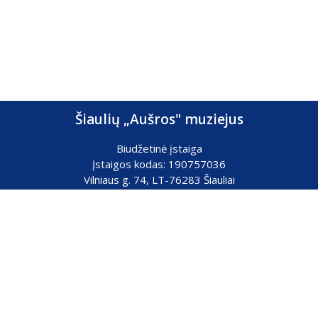
Šiaulių „Aušros" muziejus
Biudžetinė įstaiga
Įstaigos kodas: 190757036
Vilniaus g. 74, LT-76283 Šiauliai
Tel. (0 41) 52 69 33
El. paštas:
info@ausrosmuziejus.lt
Struktūra ir kontaktai
Veiklos sritys
Administracinė informacija
Teisinė informacija
Partnerystė