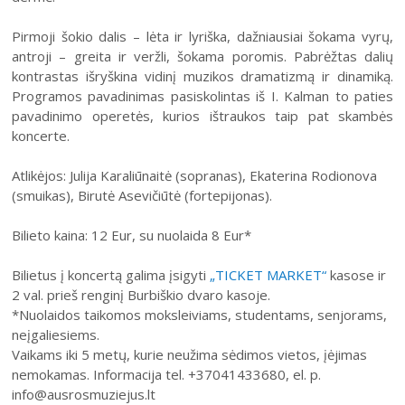
Pirmoji šokio dalis – lėta ir lyriška, dažniausiai šokama vyrų,
antroji – greita ir veržli, šokama poromis. Pabrėžtas dalių
kontrastas išryškina vidinį muzikos dramatizmą ir dinamiką.
Programos pavadinimas pasiskolintas iš I. Kalman to paties
pavadinimo operetės, kurios ištraukos taip pat skambės
koncerte.
Atlikėjos: Julija Karaliūnaitė (sopranas), Ekaterina Rodionova
(smuikas), Birutė Asevičiūtė (fortepijonas).
Bilieto kaina: 12 Eur, su nuolaida 8 Eur*
Bilietus į koncertą galima įsigyti
„TICKET MARKET“
kasose ir
2 val. prieš renginį Burbiškio dvaro kasoje.
*Nuolaidos taikomos moksleiviams, studentams, senjorams,
neįgaliesiems.
Vaikams iki 5 metų, kurie neužima sėdimos vietos, įėjimas
nemokamas. Informacija tel. +37041433680, el. p.
info@ausrosmuziejus.lt