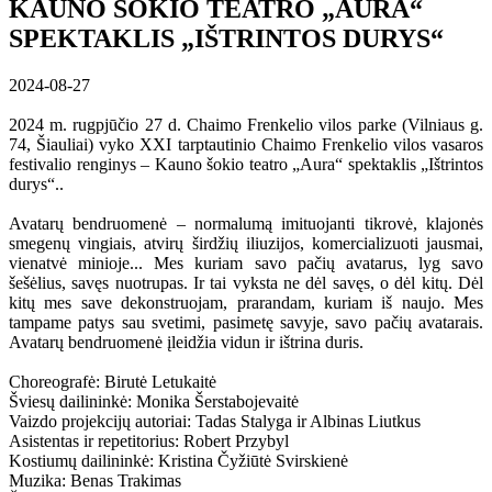
KAUNO ŠOKIO TEATRO „AURA“
SPEKTAKLIS „IŠTRINTOS DURYS“
2024-08-27
2024 m. rugpjūčio 27 d. Chaimo Frenkelio vilos parke (Vilniaus g.
74, Šiauliai) vyko XXI tarptautinio Chaimo Frenkelio vilos vasaros
festivalio renginys – Kauno šokio teatro „Aura“ spektaklis „Ištrintos
durys“..
Avatarų bendruomenė – normalumą imituojanti tikrovė, klajonės
smegenų vingiais, atvirų širdžių iliuzijos, komercializuoti jausmai,
vienatvė minioje... Mes kuriam savo pačių avatarus, lyg savo
šešėlius, savęs nuotrupas. Ir tai vyksta ne dėl savęs, o dėl kitų. Dėl
kitų mes save dekonstruojam, prarandam, kuriam iš naujo. Mes
tampame patys sau svetimi, pasimetę savyje, savo pačių avatarais.
Avatarų bendruomenė įleidžia vidun ir ištrina duris.
Choreografė: Birutė Letukaitė
Šviesų dailininkė: Monika Šerstabojevaitė
Vaizdo projekcijų autoriai: Tadas Stalyga ir Albinas Liutkus
Asistentas ir repetitorius: Robert Przybyl
Kostiumų dailininkė: Kristina Čyžiūtė Svirskienė
Muzika: Benas Trakimas