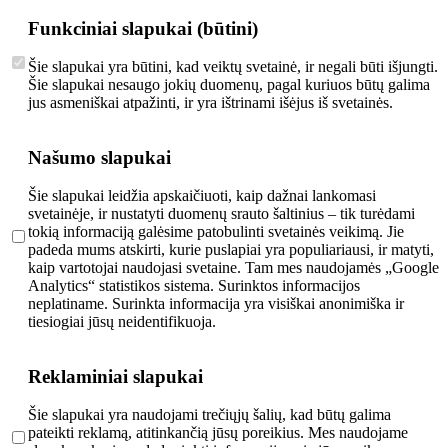
Funkciniai slapukai (būtini)
Šie slapukai yra būtini, kad veiktų svetainė, ir negali būti išjungti.
Šie slapukai nesaugo jokių duomenų, pagal kuriuos būtų galima
jus asmeniškai atpažinti, ir yra ištrinami išėjus iš svetainės.
Našumo slapukai
Šie slapukai leidžia apskaičiuoti, kaip dažnai lankomasi
svetainėje, ir nustatyti duomenų srauto šaltinius – tik turėdami
tokią informaciją galėsime patobulinti svetainės veikimą. Jie
padeda mums atskirti, kurie puslapiai yra populiariausi, ir matyti,
kaip vartotojai naudojasi svetaine. Tam mes naudojamės „Google
Analytics“ statistikos sistema. Surinktos informacijos
neplatiname. Surinkta informacija yra visiškai anonimiška ir
tiesiogiai jūsų neidentifikuoja.
Reklaminiai slapukai
Šie slapukai yra naudojami trečiųjų šalių, kad būtų galima
pateikti reklamą, atitinkančią jūsų poreikius. Mes naudojame