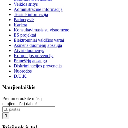
Veiklos sritys
Administracinė informacija
Teisinė informacija
Partnerystė
Karjera
Konsultavimasis su visuomene
ES projektai
Elektroniniai valdžios vartai
Asmens duomenų apsauga
Atviri duomenys
Korupcijos prevencija
Pranešėjų apsauga
Diskriminacijos prevencija
Nuorodos
D.U.K.
Naujienlaiškis
Prenumeruokite mūsų
naujienlaiškį dabar!

Prisijunk ir tu!