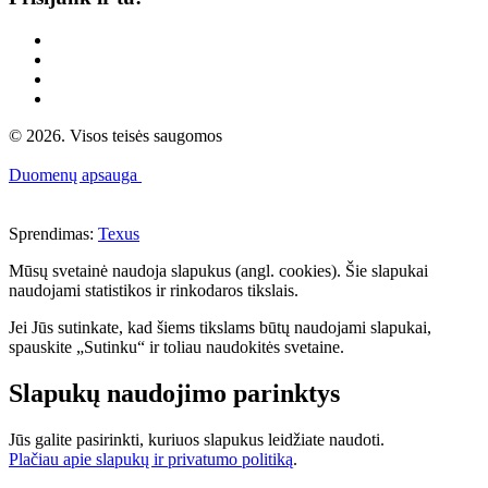
© 2026. Visos teisės saugomos
Duomenų apsauga
Sprendimas:
Texus
Mūsų svetainė naudoja slapukus (angl. cookies). Šie slapukai
naudojami statistikos ir rinkodaros tikslais.
Jei Jūs sutinkate, kad šiems tikslams būtų naudojami slapukai,
spauskite „Sutinku“ ir toliau naudokitės svetaine.
Slapukų naudojimo parinktys
Jūs galite pasirinkti, kuriuos slapukus leidžiate naudoti.
Plačiau apie slapukų ir privatumo politiką
.