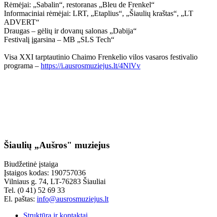
Rėmėjai: „Sabalin“, restoranas „Bleu de Frenkel“
Informaciniai rėmėjai: LRT, „Etaplius“, „Šiaulių kraštas“, „LT
ADVERT“
Draugas – gėlių ir dovanų salonas „Dabija“
Festivalį įgarsina – MB „SLS Tech“
Visa XXI tarptautinio Chaimo Frenkelio vilos vasaros festivalio
programa –
https://i.ausrosmuziejus.lt/4NlVv
Šiaulių „Aušros" muziejus
Biudžetinė įstaiga
Įstaigos kodas: 190757036
Vilniaus g. 74, LT-76283 Šiauliai
Tel. (0 41) 52 69 33
El. paštas:
info@ausrosmuziejus.lt
Struktūra ir kontaktai