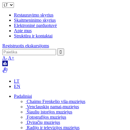
Restauravimo skyrius
Skaitmeninimo skyrius
Elektroninė parduotuvė
Apie mus
Struktūra ir kontaktai
Registruotis ekskursijoms
A-
A+
LT
EN
Padaliniai
Chaimo Frenkelio vila-muziejus
Venclauskių namai-muziejus
Šiaulių istorijos muziejus
Fotografijos muziejus
Dviračių muziejus
Radijo ir televizijos muziejus