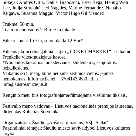
Šokėjai: Andres Ortiz, Dalila Tiraboschi, Ester Bega, Heung Won
Lee, Julija Strupaitė, Jed Nagales, Marine Fernandez, Nanaho
Kugawa, Susanna Maggio, Victor Hugo Gil Mendez
Trukmė: 50 min.
Teatro meno vadovė: Birutė Letukaitė
Bilieto kaina: 15 Eur, su nuolaida 12 Eur*
Bilietus į koncertus galima įsigyti „TICKET MARKET“ ir Chaimo
Frenkelio vilos-muziejaus kasose.
*Nuolaidos taikomos moksleiviams, studentams, senjorams,
neįgaliesiems.
Vaikams iki 5 metų, kurie neužima sėdimos vietos, įėjimas
nemokamas. Informacija tel. +37041433680, el. p.
info@ausrosmuziejus.lt
Renginio metu bus fotografuojama/filmuojama viešinimo tikslais.
_______________________
Festivalio meno vadovas – Lietuvos nacionalinės premijos laureatas,
dirigentas Robertas Šervenikas
Organizatoriai: Šiaulių „Aušros“ muziejus, VšĮ „Sielai“
Pagrindiniai rėmėjai: Šiaulių miesto savivaldybė, Lietuvos kultūros
taryba