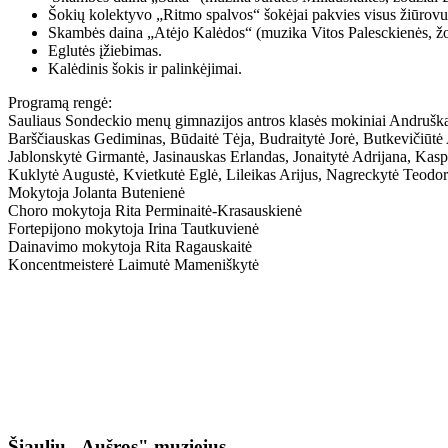
Šokių kolektyvo „Ritmo spalvos“ šokėjai pakvies visus žiūrovus 
Skambės daina „Atėjo Kalėdos“ (muzika Vitos Palesckienės, žo
Eglutės įžiebimas.
Kalėdinis šokis ir palinkėjimai.
Programą rengė:
Sauliaus Sondeckio menų gimnazijos antros klasės mokiniai Andruška
Barščiauskas Gediminas, Būdaitė Tėja, Budraitytė Jorė, Butkevičiūt
Jablonskytė Girmantė, Jasinauskas Erlandas, Jonaitytė Adrijana, Kas
Kuklytė Augustė, Kvietkutė Eglė, Lileikas Arijus, Nagreckytė Teodor
Mokytoja Jolanta Butenienė
Choro mokytoja Rita Perminaitė-Krasauskienė
Fortepijono mokytoja Irina Tautkuvienė
Dainavimo mokytoja Rita Ragauskaitė
Koncentmeisterė Laimutė Mameniškytė
Šiaulių „Aušros" muziejus