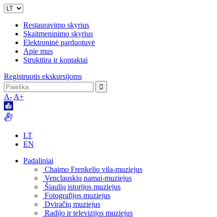
Restauravimo skyrius
Skaitmeninimo skyrius
Elektroninė parduotuvė
Apie mus
Struktūra ir kontaktai
Registruotis ekskursijoms
A-
A+
LT
EN
Padaliniai
Chaimo Frenkelio vila-muziejus
Venclauskių namai-muziejus
Šiaulių istorijos muziejus
Fotografijos muziejus
Dviračių muziejus
Radijo ir televizijos muziejus