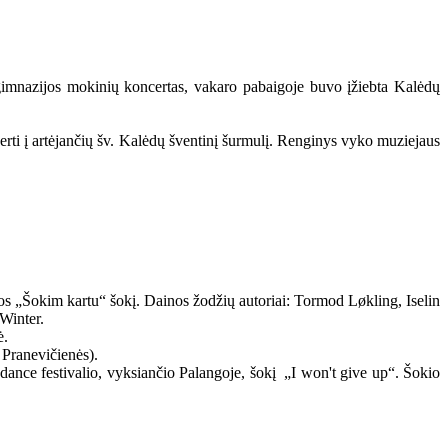
gimnazijos mokinių koncertas, vakaro pabaigoje buvo įžiebta Kalėdų
erti į artėjančių šv. Kalėdų šventinį šurmulį. Renginys vyko muziejaus
s „Šokim kartu“ šokį. Dainos žodžių autoriai: Tormod Løkling, Iselin
Winter.
ė.
 Pranevičienės).
dance festivalio, vyksiančio Palangoje, šokį „I won't give up“. Šokio