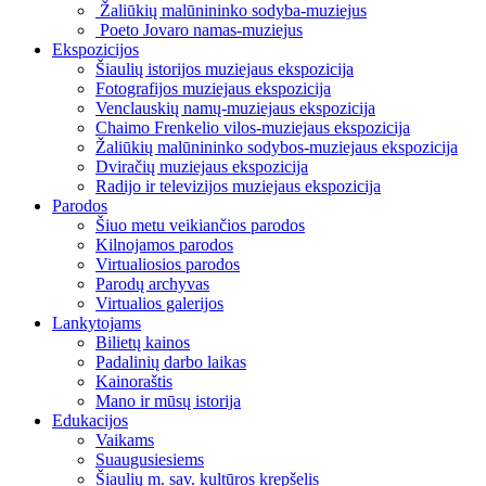
Žaliūkių malūnininko sodyba-muziejus
Poeto Jovaro namas-muziejus
Ekspozicijos
Šiaulių istorijos muziejaus ekspozicija
Fotografijos muziejaus ekspozicija
Venclauskių namų-muziejaus ekspozicija
Chaimo Frenkelio vilos-muziejaus ekspozicija
Žaliūkių malūnininko sodybos-muziejaus ekspozicija
Dviračių muziejaus ekspozicija
Radijo ir televizijos muziejaus ekspozicija
Parodos
Šiuo metu veikiančios parodos
Kilnojamos parodos
Virtualiosios parodos
Parodų archyvas
Virtualios galerijos
Lankytojams
Bilietų kainos
Padalinių darbo laikas
Kainoraštis
Mano ir mūsų istorija
Edukacijos
Vaikams
Suaugusiesiems
Šiaulių m. sav. kultūros krepšelis