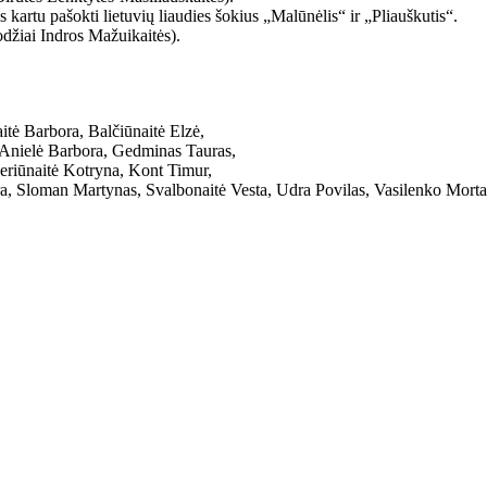
kartu pašokti lietuvių liaudies šokius „Malūnėlis“ ir „Pliauškutis“.
džiai Indros Mažuikaitės).
itė Barbora, Balčiūnaitė Elzė,
ė Anielė Barbora, Gedminas Tauras,
periūnaitė Kotryna, Kont Timur,
a, Sloman Martynas, Svalbonaitė Vesta, Udra Povilas, Vasilenko Morta,