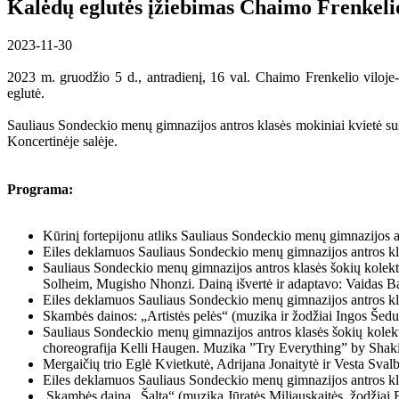
Kalėdų eglutės įžiebimas Chaimo Frenkelio
2023-11-30
2023 m. gruodžio 5 d., antradienį, 16 val. Chaimo Frenkelio viloj
eglutė.
Sauliaus Sondeckio menų gimnazijos antros klasės mokiniai kvietė susi
Koncertinėje salėje.
Programa:
Kūrinį fortepijonu atliks Sauliaus Sondeckio menų gimnazijos 
Eiles deklamuos Sauliaus Sondeckio menų gimnazijos antros k
Sauliaus Sondeckio menų gimnazijos antros klasės šokių kolekt
Solheim, Mugisho Nhonzi. Dainą išvertė ir adaptavo: Vaidas Ba
Eiles deklamuos Sauliaus Sondeckio menų gimnazijos antros kl
Skambės dainos: „Artistės pelės“ (muzika ir žodžiai Ingos Šedui
Sauliaus Sondeckio menų gimnazijos antros klasės šokių kolekty
choreografija Kelli Haugen. Muzika ”Try Everything” by Shaki
Mergaičių trio Eglė Kvietkutė, Adrijana Jonaitytė ir Vesta Sval
Eiles deklamuos Sauliaus Sondeckio menų gimnazijos antros kla
Skambės daina „Šalta“ (muzika Jūratės Miliauskaitės, žodžiai B