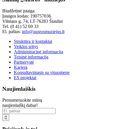
Biudžetinė įstaiga
Įstaigos kodas: 190757036
Vilniaus g. 74, LT-76283 Šiauliai
Tel. (0 41) 52 69 33
El. paštas:
info@ausrosmuziejus.lt
Struktūra ir kontaktai
Veiklos sritys
Administracinė informacija
Teisinė informacija
Partnerystė
Karjera
Konsultavimasis su visuomene
ES projektai
Naujienlaiškis
Prenumeruokite mūsų
naujienlaiškį dabar!
