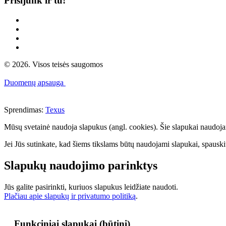
Prisijunk ir tu!
© 2026. Visos teisės saugomos
Duomenų apsauga
Sprendimas:
Texus
Mūsų svetainė naudoja slapukus (angl. cookies). Šie slapukai naudojami 
Jei Jūs sutinkate, kad šiems tikslams būtų naudojami slapukai, spauskit
Slapukų naudojimo parinktys
Jūs galite pasirinkti, kuriuos slapukus leidžiate naudoti.
Plačiau apie slapukų ir privatumo politiką
.
Funkciniai slapukai (būtini)