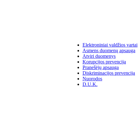
Elektroniniai valdžios vartai
Asmens duomenų apsauga
Atviri duomenys
Korupcijos prevencija
Pranešėjų apsauga
Diskriminacijos prevencija
Nuorodos
D.U.K.