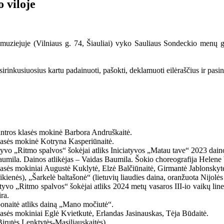
 viloje
e-muziejuje (Vilniaus g. 74, Šiauliai) vyko Sauliaus Sondeckio menų 
rinkusiuosius kartu padainuoti, pašokti, deklamuoti eilėraščius ir pasin
antros klasės mokinė Barbora Andruškaitė.
lasės mokinė Kotryna Kasperiūnaitė.
yvo „Ritmo spalvos“ šokėjai atliks Iniciatyvos „Matau tave“ 2023 daino
umila. Dainos atlikėjas – Vaidas Baumila. Šokio choreografija Helene 
asės mokiniai Augustė Kuklytė, Elzė Balčiūnaitė, Girmantė Jablonskyt
kienės), „Šarkelė baltašonė“ (lietuvių liaudies daina, oranžuota Nijolės
vo „Ritmo spalvos“ šokėjai atliks 2024 metų vasaros III-io vaikų line
ra.
bonaitė atliks dainą „Mano močiutė“.
sės mokiniai Eglė Kvietkutė, Erlandas Jasinauskas, Tėja Būdaitė.
irutės Lenktytės-Masiliauskaitės).