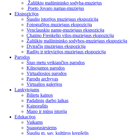
Žaliūkių malūnininko sodyba-muziejus
Poeto Jovaro namas-muziejus
Ekspozicijos
Šiaulių istorijos muziejaus ekspozicija
Fotografijos muziejaus ekspozicija
Venclauskių namų-muziejaus ekspozicija
Chaimo Frenkelio vilos-muziejaus ekspozicija
Žaliūkių malūnininko sodybos-muziejaus ekspozicija
Dviračių muziejaus ekspozicija
Radijo ir televizijos muziejaus ekspozicija
Parodos
Šiuo metu veikiančios parodos
Kilnojamos parodos
Virtualiosios parodos
Parodų archyvas
Virtualios galerijos
Lankytojams
Bilietų kainos
Padalinių darbo laikas
Kainoraštis
Mano ir mūsų istorija
Edukacijos
Vaikams
Suaugusiesiems
Šiaulių m. sav. kultūros krepšelis