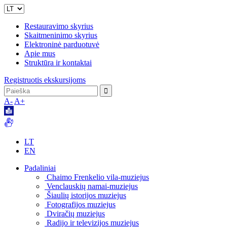
Restauravimo skyrius
Skaitmeninimo skyrius
Elektroninė parduotuvė
Apie mus
Struktūra ir kontaktai
Registruotis ekskursijoms
A-
A+
LT
EN
Padaliniai
Chaimo Frenkelio vila-muziejus
Venclauskių namai-muziejus
Šiaulių istorijos muziejus
Fotografijos muziejus
Dviračių muziejus
Radijo ir televizijos muziejus