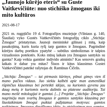
„Jaunojo kūrėjo eteris“ su Guste
Vaitkevičiūte: nuo stichiško žmogaus iki
mito kultūros
2021-08-17
2021 m. rugpjūčio 19 d. Fotografijos muziejuje (Vilniaus g. 140,
Šiauliai) vyko Gustės Vaitkevičiūtės fotografijų ciklo „Stichija:
Žmogus“ pristatymas. Jaunoji menininkė gilinasi į mitą, kaip
pasakojimą, kuris kuria ryšį tarp gamtos ir žmogaus. Pagrindinė
kūrėjos darbų poetikos ypatybė – subtilus simbolizmas ir talpios
vizualiosios potekstės. Koks mūsų laikais yra žmogaus santykis su
gamta? Kaip veikia gamtinė individo atmintis? Kas senovės graikų
laikais ir dabar yra mitas? Šiuos ir kitus klausimus Gustei
Vaitkevičiūtei pateikė rašytojas dr. Ramūnas Čičelis.
„Stichija: Žmogus“ – tai pirmasis kūrinys, pilnai gimęs vien iš
mano pačios vidaus. Juo siekiu kalbėti apie man asmeniškai
rūpinčius klausimus bei perteikti idėjas, su kuriomis gyvenu jau
daug metų ir kuriomis noriu dalintis su platesne auditorija. Tai
mano meilė mitologijai ir gamtai. [...] Projekte „Stichija: Žmogus“
nagrinėju man svarbų žmogaus ir gamtos santykio klausimą per
šiuolaikiniam žmogui puikiai pažįstamus motyvus: gamtos
naikinimas, žmogaus dieviškumo idėja, jo atsiskyrimas nuo gamtos.