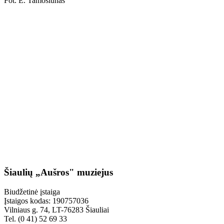
Fot. E. Tamošiūnas
Šiaulių „Aušros" muziejus
Biudžetinė įstaiga
Įstaigos kodas: 190757036
Vilniaus g. 74, LT-76283 Šiauliai
Tel. (0 41) 52 69 33