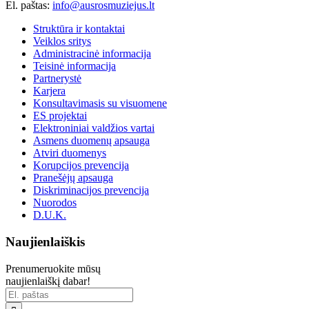
El. paštas:
info@ausrosmuziejus.lt
Struktūra ir kontaktai
Veiklos sritys
Administracinė informacija
Teisinė informacija
Partnerystė
Karjera
Konsultavimasis su visuomene
ES projektai
Elektroniniai valdžios vartai
Asmens duomenų apsauga
Atviri duomenys
Korupcijos prevencija
Pranešėjų apsauga
Diskriminacijos prevencija
Nuorodos
D.U.K.
Naujienlaiškis
Prenumeruokite mūsų
naujienlaiškį dabar!