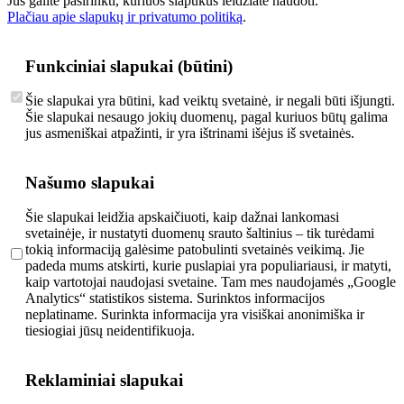
Jūs galite pasirinkti, kuriuos slapukus leidžiate naudoti.
Plačiau apie slapukų ir privatumo politiką
.
Funkciniai slapukai (būtini)
Šie slapukai yra būtini, kad veiktų svetainė, ir negali būti išjungti.
Šie slapukai nesaugo jokių duomenų, pagal kuriuos būtų galima
jus asmeniškai atpažinti, ir yra ištrinami išėjus iš svetainės.
Našumo slapukai
Šie slapukai leidžia apskaičiuoti, kaip dažnai lankomasi
svetainėje, ir nustatyti duomenų srauto šaltinius – tik turėdami
tokią informaciją galėsime patobulinti svetainės veikimą. Jie
padeda mums atskirti, kurie puslapiai yra populiariausi, ir matyti,
kaip vartotojai naudojasi svetaine. Tam mes naudojamės „Google
Analytics“ statistikos sistema. Surinktos informacijos
neplatiname. Surinkta informacija yra visiškai anonimiška ir
tiesiogiai jūsų neidentifikuoja.
Reklaminiai slapukai