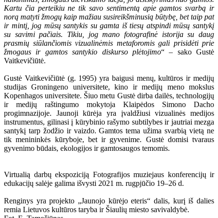
Kartu čia perteikiu ne tik savo sentimentą apie gamtos svarbą ir
norą matyti žmogų kaip mažiau susireikšminusią būtybę, bet taip pat
ir mintį, jog mūsų santykis su gamta iš tiesų atspindi mūsų santykį
su savimi pačiais. Tikiu, jog mano fotografinė istorija su daug
prasmių siūlančiomis vizualinėmis metaforomis gali prisidėti prie
žmogaus ir gamtos santykio diskurso plėtojimo
“ – sako Gustė
Vaitkevičiūtė.
Gustė Vaitkevičiūtė (g. 1995) yra baigusi menų, kultūros ir medijų
studijas Groningeno universitete, kino ir medijų meno mokslus
Kopenhagos universitete. Šiuo metu Gustė dirba dailės, technologijų
ir medijų raštingumo mokytoja Klaipėdos Simono Dacho
progimnazijoje. Jaunoji kūrėja yra įvaldžiusi vizualinės medijos
instrumentus, gilinasi į kūrybinio rašymo subtilybes ir jautriai mezga
santykį tarp žodžio ir vaizdo. Gamtos tema užima svarbią vietą ne
tik menininkės kūryboje, bet ir gyvenime. Gustė domisi tvaraus
gyvenimo būdais, ekologijos ir gamtosaugos temomis.
Virtualią darbų ekspoziciją Fotografijos muziejaus konferencijų ir
edukacijų salėje galima išvysti 2021 m. rugpjūčio 19–26 d.
Renginys yra projekto „Jaunojo kūrėjo eteris“ dalis, kurį iš dalies
remia Lietuvos kultūros taryba ir Šiaulių miesto savivaldybė.