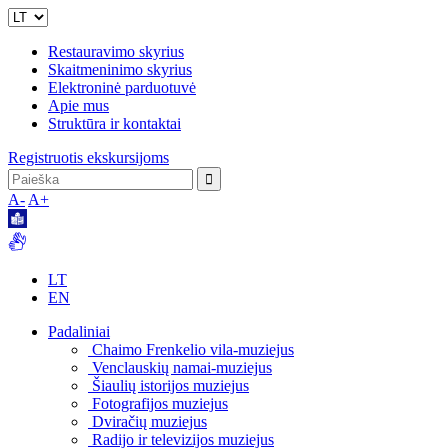
Restauravimo skyrius
Skaitmeninimo skyrius
Elektroninė parduotuvė
Apie mus
Struktūra ir kontaktai
Registruotis ekskursijoms
A-
A+
LT
EN
Padaliniai
Chaimo Frenkelio vila-muziejus
Venclauskių namai-muziejus
Šiaulių istorijos muziejus
Fotografijos muziejus
Dviračių muziejus
Radijo ir televizijos muziejus