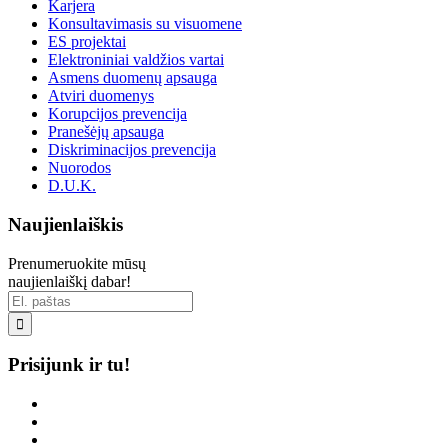
Karjera
Konsultavimasis su visuomene
ES projektai
Elektroniniai valdžios vartai
Asmens duomenų apsauga
Atviri duomenys
Korupcijos prevencija
Pranešėjų apsauga
Diskriminacijos prevencija
Nuorodos
D.U.K.
Naujienlaiškis
Prenumeruokite mūsų
naujienlaiškį dabar!

Prisijunk ir tu!