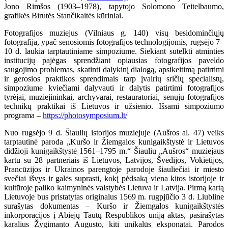
Jono Rimšos (1903–1978), tapytojo Solomono Teitelbaumo,
grafikės Birutės Stančikaitės kūriniai.
Fotografijos muziejus (Vilniaus g. 140) visų besidominčiųjų
fotografija, ypač senosiomis fotografijos technologijomis, rugsėjo 7–
10 d. laukia tarptautiniame simpoziume. Siekiant sutelkti atminties
institucijų pajėgas sprendžiant opiausias fotografijos paveldo
saugojimo problemas, skatinti dalykinį dialogą, apsikeitimą patirtimi
ir gerosios praktikos sprendimais tarp įvairių sričių specialistų,
simpoziume kviečiami dalyvauti ir dalytis patirtimi fotografijos
tyrėjai, muziejininkai, archyvarai, restauratoriai, senųjų fotografijos
technikų praktikai iš Lietuvos ir užsienio. Išsami simpoziumo
programa –
https://photosymposium.lt/
Nuo rugsėjo 9 d. Šiaulių istorijos muziejuje (Aušros al. 47) veiks
tarptautinė paroda „Kuršo ir Žiemgalos kunigaikštystė ir Lietuvos
didžioji kunigaikštystė 1561–1795 m.“ Šiaulių „Aušros“ muziejaus
kartu su 28 partneriais iš Lietuvos, Latvijos, Švedijos, Vokietijos,
Prancūzijos ir Ukrainos parengtoje parodoje šiauliečiai ir miesto
svečiai išvys ir galės suprasti, kokį pėdsaką viena kitos istorijoje ir
kultūroje paliko kaimyninės valstybės Lietuva ir Latvija. Pirmą kartą
Lietuvoje bus pristatytas originalus 1569 m. rugpjūčio 3 d. Liubline
surašytas dokumentas – Kuršo ir Žiemgalos kunigaikštystės
inkorporacijos į Abiejų Tautų Respublikos uniją aktas, pasirašytas
karalius Žygimanto Augusto, kiti unikalūs eksponatai. Parodos