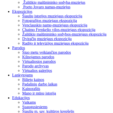
Žaliūkių malūnininko sodyba-muziejus
Poeto Jovaro namas-muziejus
Ekspozicijos
Šiaulių istorijos muziejaus ekspozicija
Fotografijos muziejaus ekspozicija
Venclauskių namų-muziejaus ekspozicija
Chaimo Frenkelio vilos-muziejaus ekspozicija
Žaliūkių malūnininko sodybos-muziejaus ekspozicija
Dviračių muziejaus ekspozicija
Radijo ir televizijos muziejaus ekspozicija
Parodos
Šiuo metu veikiančios parodos
Kilnojamos parodos
Virtualiosios parodos
Parodų archyvas
Virtualios galerijos
Lankytojams
Bilietų kainos
Padalinių darbo laikas
Kainoraštis
Mano ir mūsų istorija
Edukacijos
Vaikams
Suaugusiesiems
Šiaulių m. sav. kultūros krepšelis