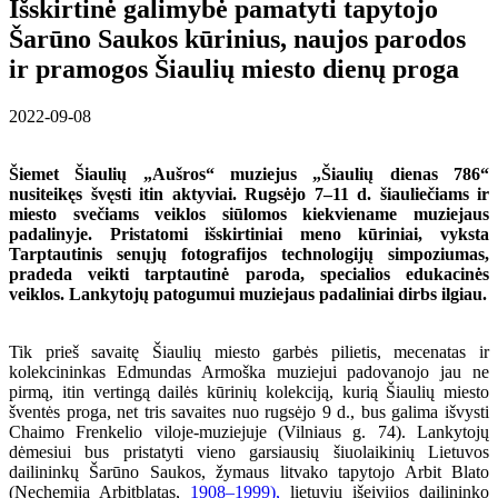
Išskirtinė galimybė pamatyti tapytojo
Šarūno Saukos kūrinius, naujos parodos
ir pramogos Šiaulių miesto dienų proga
2022-09-08
Šiemet Šiaulių „Aušros“ muziejus „Šiaulių dienas 786“
nusiteikęs švęsti itin aktyviai. Rugsėjo 7–11 d. šiauliečiams ir
miesto svečiams veiklos siūlomos kiekviename muziejaus
padalinyje. Pristatomi išskirtiniai meno kūriniai, vyksta
Tarptautinis senųjų fotografijos technologijų simpoziumas,
pradeda veikti tarptautinė paroda, specialios edukacinės
veiklos. Lankytojų patogumui muziejaus padaliniai dirbs ilgiau.
Tik prieš savaitę Šiaulių miesto garbės pilietis, mecenatas ir
kolekcininkas Edmundas Armoška muziejui padovanojo jau ne
pirmą, itin vertingą dailės kūrinių kolekciją, kurią Šiaulių miesto
šventės proga, net tris savaites nuo rugsėjo 9 d., bus galima išvysti
Chaimo Frenkelio viloje-muziejuje (Vilniaus g. 74). Lankytojų
dėmesiui bus pristatyti vieno garsiausių šiuolaikinių Lietuvos
dailininkų Šarūno Saukos, žymaus litvako tapytojo Arbit Blato
(Nechemija Arbitblatas,
1908–1999),
lietuvių išeivijos dailininko