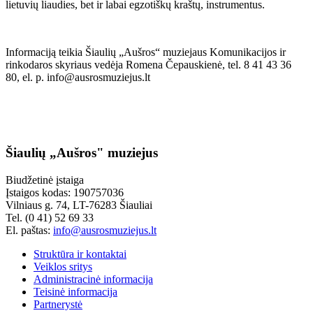
lietuvių liaudies, bet ir labai egzotiškų kraštų, instrumentus.
Informaciją teikia Šiaulių „Aušros“ muziejaus Komunikacijos ir
rinkodaros skyriaus vedėja Romena Čepauskienė, tel. 8 41 43 36
80, el. p. info@ausrosmuziejus.lt
Šiaulių „Aušros" muziejus
Biudžetinė įstaiga
Įstaigos kodas: 190757036
Vilniaus g. 74, LT-76283 Šiauliai
Tel. (0 41) 52 69 33
El. paštas:
info@ausrosmuziejus.lt
Struktūra ir kontaktai
Veiklos sritys
Administracinė informacija
Teisinė informacija
Partnerystė