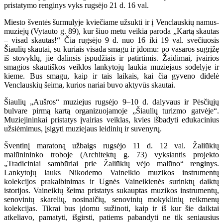
pristatymo renginys vyks rugsėjo 21 d. 16 val.
Miesto šventės šurmulyje kviečiame užsukti ir į Venclauskių namus-
muziejų (Vytauto g. 89), kur šiuo metu veikia paroda „Kartą skautas
– visad skautas!“ Čia rugsėjo 9 d. nuo 16 iki 19 val. svečiuosis
Šiaulių skautai, su kuriais visada smagu ir įdomu: po vasaros sugrįžę
iš stovyklų, jie dalinsis įspūdžiais ir patirtimis. Žaidimai, įvairios
smagios skautiškos veiklos lankytojų laukia muziejaus sodelyje ir
kieme. Bus smagu, kaip ir tais laikais, kai čia gyveno didelė
Venclauskių šeima, kurios nariai buvo aktyvūs skautai.
Šiaulių „Aušros“ muziejus rugsėjo 9–10 d. dalyvaus ir Pėsčiųjų
bulvare pirmą kartą organizuojamoje „Šiaulių turizmo gatvėje“.
Muziejininkai pristatys įvairias veiklas, kvies išbadyti edukacinius
užsiėmimus, įsigyti muziejaus leidinių ir suvenyrų.
Šventinį maratoną užbaigs rugsėjo 11 d. 12 val. Žaliūkių
malūnininko troboje (Architektų g. 73) vyksiantis projekto
„Tradiciniai sambūriai prie Žaliūkių vėjo malūno“ renginys.
Lankytojų lauks Nikodemo Vaineikio muzikos instrumentų
kolekcijos prakalbinimas ir Ugnės Vaineikienės surinktų daiktų
istorijos. Vaineikių šeima pristatys sukauptas muzikos instrumentų,
senovinių skarelių, nosinaičių, senovinių mokyklinių reikmenų
kolekcijas. Tikrai bus įdomu sužinoti, kaip ir iš kur šie daiktai
atkeliavo, pamatyti, išgirsti, patiems pabandyti ne tik seniausius