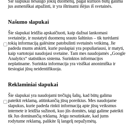
Šie slapukai nesaugo jokių duomenų, pagal kuriuos būtų galima
jus asmeniškai atpažinti, ir yra ištrinami išėjus iš svetainės.
Našumo slapukai
Šie slapukai leidžia apskaičiuoti, kaip dažnai lankomasi
svetainėje, ir nustatyti duomenų srauto šaltinius – tik turėdami
tokią informaciją galėsime patobulinti svetainės veikimą. Jie
padeda mums atskirti, kurie puslapiai yra populiariausi, ir matyti,
kaip vartotojai naudojasi svetaine. Tam mes naudojamės „Google
Analytics“ statistikos sistema. Surinktos informacijos
neplatiname. Surinkta informacija yra visiškai anonimiška ir
tiesiogiai jūsų neidentifikuoja.
Reklaminiai slapukai
Šie slapukai yra naudojami trečiųjų šalių, kad būtų galima
pateikti reklamą, atitinkančią jūsų poreikius. Mes naudojame
slapukus, kurie padeda rinkti informaciją apie jūsų veiksmus
internete ir leidžia sužinoti, kuo jūs domitės, taigi galime pateikti
tik Jus dominančią reklamą. Jeigu nesutinkate, kad jums
rodytume reklamą, palikite šį langelį nepažymėtą.