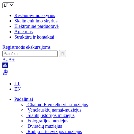
Restauravimo skyrius
Skaitmeninimo skyrius
Elektroninė parduotuvė
Apie mus
Struktūra ir kontaktai
Registruotis ekskursijoms
A-
A+
LT
EN
Padaliniai
Chaimo Frenkelio vila-muziejus
Venclauskių namai-muziejus
Šiaulių istorijos muziejus
Fotografijos muziejus
Dviračių muziejus
Radijo ir televizijos muziejus