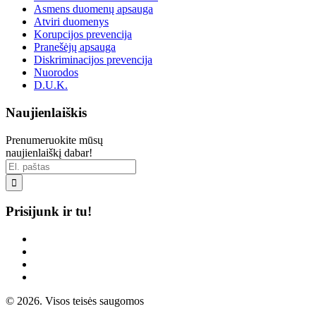
Asmens duomenų apsauga
Atviri duomenys
Korupcijos prevencija
Pranešėjų apsauga
Diskriminacijos prevencija
Nuorodos
D.U.K.
Naujienlaiškis
Prenumeruokite mūsų
naujienlaiškį dabar!

Prisijunk ir tu!
© 2026. Visos teisės saugomos