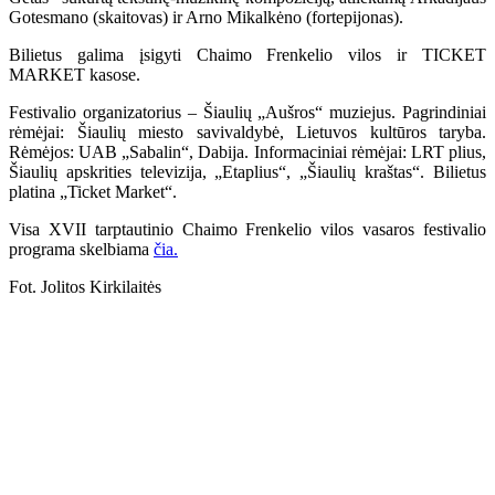
Gotesmano (skaitovas) ir Arno Mikalkėno (fortepijonas).
Bilietus galima įsigyti Chaimo Frenkelio vilos ir TICKET
MARKET kasose.
Festivalio organizatorius – Šiaulių „Aušros“ muziejus. Pagrindiniai
rėmėjai: Šiaulių miesto savivaldybė, Lietuvos kultūros taryba.
Rėmėjos: UAB „Sabalin“, Dabija. Informaciniai rėmėjai: LRT plius,
Šiaulių apskrities televizija, „Etaplius“, „Šiaulių kraštas“. Bilietus
platina „Ticket Market“.
Visa XVII tarptautinio Chaimo Frenkelio vilos vasaros festivalio
programa skelbiama
čia.
Fot. Jolitos Kirkilaitės