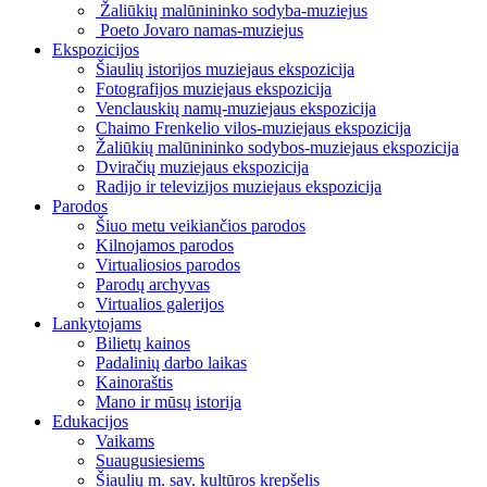
Žaliūkių malūnininko sodyba-muziejus
Poeto Jovaro namas-muziejus
Ekspozicijos
Šiaulių istorijos muziejaus ekspozicija
Fotografijos muziejaus ekspozicija
Venclauskių namų-muziejaus ekspozicija
Chaimo Frenkelio vilos-muziejaus ekspozicija
Žaliūkių malūnininko sodybos-muziejaus ekspozicija
Dviračių muziejaus ekspozicija
Radijo ir televizijos muziejaus ekspozicija
Parodos
Šiuo metu veikiančios parodos
Kilnojamos parodos
Virtualiosios parodos
Parodų archyvas
Virtualios galerijos
Lankytojams
Bilietų kainos
Padalinių darbo laikas
Kainoraštis
Mano ir mūsų istorija
Edukacijos
Vaikams
Suaugusiesiems
Šiaulių m. sav. kultūros krepšelis