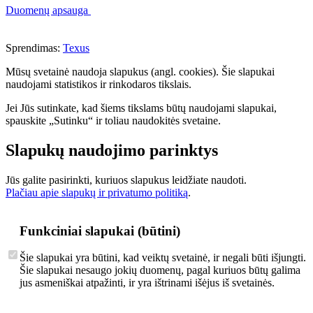
Duomenų apsauga
Sprendimas:
Texus
Mūsų svetainė naudoja slapukus (angl. cookies). Šie slapukai
naudojami statistikos ir rinkodaros tikslais.
Jei Jūs sutinkate, kad šiems tikslams būtų naudojami slapukai,
spauskite „Sutinku“ ir toliau naudokitės svetaine.
Slapukų naudojimo parinktys
Jūs galite pasirinkti, kuriuos slapukus leidžiate naudoti.
Plačiau apie slapukų ir privatumo politiką
.
Funkciniai slapukai (būtini)
Šie slapukai yra būtini, kad veiktų svetainė, ir negali būti išjungti.
Šie slapukai nesaugo jokių duomenų, pagal kuriuos būtų galima
jus asmeniškai atpažinti, ir yra ištrinami išėjus iš svetainės.