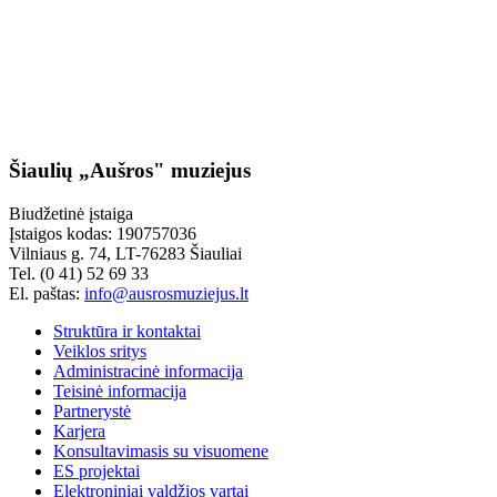
Šiaulių „Aušros" muziejus
Biudžetinė įstaiga
Įstaigos kodas: 190757036
Vilniaus g. 74, LT-76283 Šiauliai
Tel. (0 41) 52 69 33
El. paštas:
info@ausrosmuziejus.lt
Struktūra ir kontaktai
Veiklos sritys
Administracinė informacija
Teisinė informacija
Partnerystė
Karjera
Konsultavimasis su visuomene
ES projektai
Elektroniniai valdžios vartai