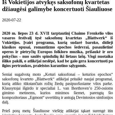
Iš Vokietijos atvykęs saksofonų kvartetas
džiaugėsi galimybe koncertuoti Šiauliuose
2020-07-22
2020 m. liepos 23 d. XVII tarptautinį Chaimo Frenkelio vilos
vasaros festivalį tęsė saksofonų kvartetas „Blattwerk“ iš
Vokietijos. Įvairi programa, kurią sudarė baroko, didieji
klasikos opusai, romantizmo epochos šedevrai, pasaulietinė
operos ir pietryčių Europos folkloro muzika, prišaukė ir oro
pokyčius – nuo saulės spindulių iki lietaus lašų. Visgi nuotaika
išliko pakili, o atlikėjai neslėpė, kad be galo gera koncertuoti po
ilgios pertraukos, praleistos karantino sąlygomis.
Seniai sugalvotą moto „Keturi saksofonai – keturios epochos“
saksofonų kvarteto „Blattwerk“ atlikėjai pritaikė naujai programai,
kurią atliko tūkstančiais rožių žiedų pasipuošusiame vilos parke.
Klausytojai išgirdo ir specialiai L. van Beethovenʼo 250-osioms
gimimo metinems, kurios minimos šiemet, parengtą šio
kompozitoriaus „Egmont“ uvertiūrą ir antrąją Devintosios simfonijos
dalį.
Prieš porą metų Šiauliuose viešėję atlikėjai tąkart surengė itin