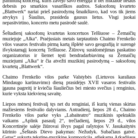
įsimintiną koncertą, kuris žavėjo savo energija ir net išsklaidė lietaus
debesis po smarkios vasariškos audros. Saksofonų kvarteto
„Blattwerk“ nariai prieš pasirodymą šmaikštavo, kad vos tik jiems
atvykys į Šiaulius, prasideda gausus lietus. Visgi juokai
nepasitvirtino, koncerto metu pasirodė saulė.
Šeštadienį saksofonų kvartetas koncertuos Telšiuose – Žemaičių
muziejuje „Alka“. Praėjusiais metais tarptautinis Chaimo Frenkelio
vilos vasaros festivalis pirmą kartą išplėtė savo geografiją ir surengė
išvykstamąjį koncertą Telšiuose. Žiūrovų susidomėjimas paskatino
organizatorius ir šiemet tęsti bendradarbiavimą su Žemaičių
muziejumi „Alka“ ir čia atvežti muzikinį pasirodymą – saksofonų
kvartetą „Blattwerk“.
Chaimo Frenkelio vilos parke Valstybės (Lietuvos karaliaus
Mindaugo karūnavimo) dieną prasidėjęs XVII vasaros festivalis
įgauna pagreitį ir kviečia šiauliečius bei miesto svečius į renginius,
kurie vyksta kiekvieną savaitę.
Liepos mėnesį festivalį tęs net du renginiai, iš kurių vienas skirtas
mažiesiems festivalio dalyviams. Antradienį, liepos 28 d., Chaimo
Frenkelio vilos parke vyks „Labaiteatro“ muzikinis spektaklis
vaikams „Aplink pasaulį 2“, trečiadienį, liepos 29 d., vilos
Koncertinėje salėje žiūrovai išvys pagal rašytojos V. Jasukaitytės
kūrinio „Šeštasis Dievo įsakymas: Nežudyk. Subačiaus gatvė.
Getas“ sukurtą tekstinę-muzikinę kompoziciją, atliekamą Arkadijaus