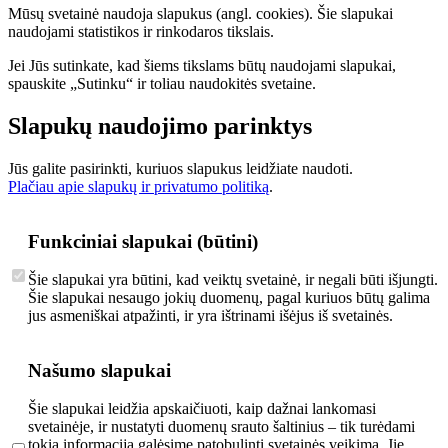
Mūsų svetainė naudoja slapukus (angl. cookies). Šie slapukai
naudojami statistikos ir rinkodaros tikslais.
Jei Jūs sutinkate, kad šiems tikslams būtų naudojami slapukai,
spauskite „Sutinku“ ir toliau naudokitės svetaine.
Slapukų naudojimo parinktys
Jūs galite pasirinkti, kuriuos slapukus leidžiate naudoti.
Plačiau apie slapukų ir privatumo politiką
.
Funkciniai slapukai (būtini)
Šie slapukai yra būtini, kad veiktų svetainė, ir negali būti išjungti.
Šie slapukai nesaugo jokių duomenų, pagal kuriuos būtų galima
jus asmeniškai atpažinti, ir yra ištrinami išėjus iš svetainės.
Našumo slapukai
Šie slapukai leidžia apskaičiuoti, kaip dažnai lankomasi
svetainėje, ir nustatyti duomenų srauto šaltinius – tik turėdami
tokią informaciją galėsime patobulinti svetainės veikimą. Jie