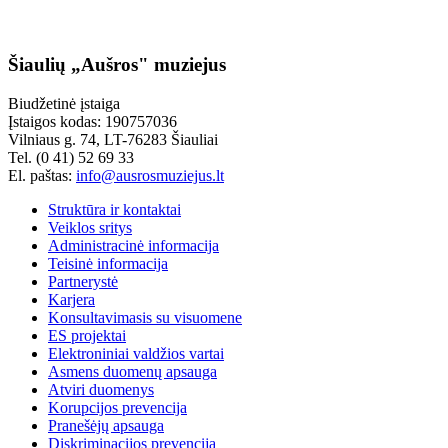
Šiaulių „Aušros" muziejus
Biudžetinė įstaiga
Įstaigos kodas: 190757036
Vilniaus g. 74, LT-76283 Šiauliai
Tel. (0 41) 52 69 33
El. paštas:
info@ausrosmuziejus.lt
Struktūra ir kontaktai
Veiklos sritys
Administracinė informacija
Teisinė informacija
Partnerystė
Karjera
Konsultavimasis su visuomene
ES projektai
Elektroniniai valdžios vartai
Asmens duomenų apsauga
Atviri duomenys
Korupcijos prevencija
Pranešėjų apsauga
Diskriminacijos prevencija