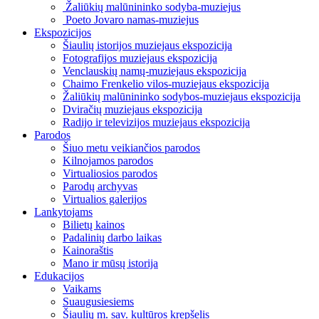
Žaliūkių malūnininko sodyba-muziejus
Poeto Jovaro namas-muziejus
Ekspozicijos
Šiaulių istorijos muziejaus ekspozicija
Fotografijos muziejaus ekspozicija
Venclauskių namų-muziejaus ekspozicija
Chaimo Frenkelio vilos-muziejaus ekspozicija
Žaliūkių malūnininko sodybos-muziejaus ekspozicija
Dviračių muziejaus ekspozicija
Radijo ir televizijos muziejaus ekspozicija
Parodos
Šiuo metu veikiančios parodos
Kilnojamos parodos
Virtualiosios parodos
Parodų archyvas
Virtualios galerijos
Lankytojams
Bilietų kainos
Padalinių darbo laikas
Kainoraštis
Mano ir mūsų istorija
Edukacijos
Vaikams
Suaugusiesiems
Šiaulių m. sav. kultūros krepšelis