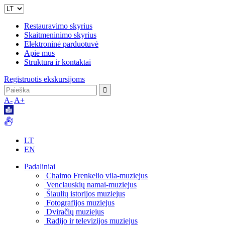
Restauravimo skyrius
Skaitmeninimo skyrius
Elektroninė parduotuvė
Apie mus
Struktūra ir kontaktai
Registruotis ekskursijoms
A-
A+
LT
EN
Padaliniai
Chaimo Frenkelio vila-muziejus
Venclauskių namai-muziejus
Šiaulių istorijos muziejus
Fotografijos muziejus
Dviračių muziejus
Radijo ir televizijos muziejus