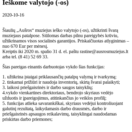
Ieškome valytojo (-os)
2020-10-16
Šiaulių „Aušros“ muziejus ieško valytojo (-os), užtikrinti švarą
muziejaus patalpose. Siūlomas darbas pilnu pareigybės krūviu,
užtikrinamos visos socialinės garantijos. Priskaičiuotas atlyginimas –
nuo 670 Eur per mėnesį.
Kreiptis iki 2020 m. spalio 31 d. el. paštu rastine@ausrosmuziejus.lt
arba tel. (8 41) 52 69 33.
Šias pareigas einantis darbuotojas vykdo šias funkcijas:
1. užtikrina įstaigai priklausančių patalpų valymą ir tvarkymą;
2. tinkamai prižiūri ir naudoja inventorių, skirtą švarai palaikyti;
3. laikosi priešgaisrinės ir darbo saugos taisyklių;
4.vykdo vienkartines direktoriaus, bendrojo skyriaus vedėjo
užduotis ir įpareigojimus, atitinkančius jo veiklos profilį;
5. funkcijas atlieka savarankiškai, skyriaus vedėjui kontroliuojant
galutinį rezultatą, laikydamasis darbo drausmės, darbo ir
priešgaisrinės apsaugos reikalavimų, taisyklingai naudodamas
priskirtas darbo priemones;