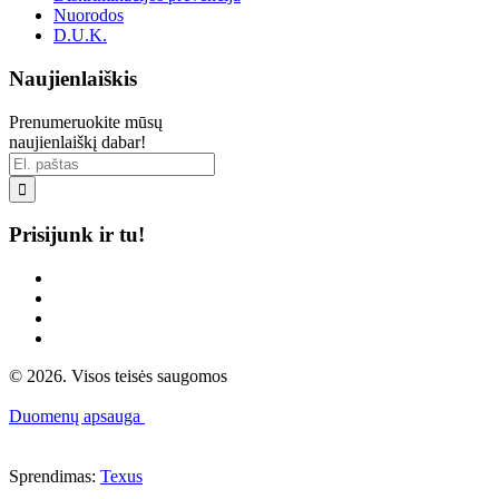
Nuorodos
D.U.K.
Naujienlaiškis
Prenumeruokite mūsų
naujienlaiškį dabar!

Prisijunk ir tu!
© 2026. Visos teisės saugomos
Duomenų apsauga
Sprendimas:
Texus