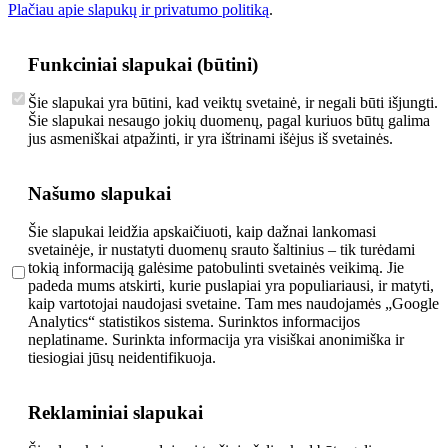
Plačiau apie slapukų ir privatumo politiką
.
Funkciniai slapukai (būtini)
Šie slapukai yra būtini, kad veiktų svetainė, ir negali būti išjungti.
Šie slapukai nesaugo jokių duomenų, pagal kuriuos būtų galima
jus asmeniškai atpažinti, ir yra ištrinami išėjus iš svetainės.
Našumo slapukai
Šie slapukai leidžia apskaičiuoti, kaip dažnai lankomasi
svetainėje, ir nustatyti duomenų srauto šaltinius – tik turėdami
tokią informaciją galėsime patobulinti svetainės veikimą. Jie
padeda mums atskirti, kurie puslapiai yra populiariausi, ir matyti,
kaip vartotojai naudojasi svetaine. Tam mes naudojamės „Google
Analytics“ statistikos sistema. Surinktos informacijos
neplatiname. Surinkta informacija yra visiškai anonimiška ir
tiesiogiai jūsų neidentifikuoja.
Reklaminiai slapukai