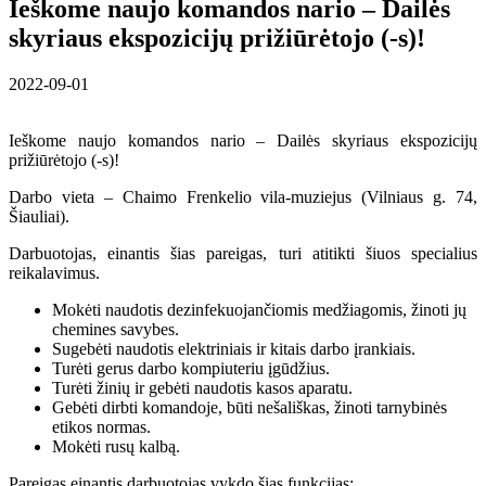
Ieškome naujo komandos nario – Dailės
skyriaus ekspozicijų prižiūrėtojo (-s)!
2022-09-01
Ieškome naujo komandos nario – Dailės skyriaus ekspozicijų
prižiūrėtojo (-s)!
Darbo vieta – Chaimo Frenkelio vila-muziejus (Vilniaus g. 74,
Šiauliai).
Darbuotojas, einantis šias pareigas, turi atitikti šiuos specialius
reikalavimus.
Mokėti naudotis dezinfekuojančiomis medžiagomis, žinoti jų
chemines savybes.
Sugebėti naudotis elektriniais ir kitais darbo įrankiais.
Turėti gerus darbo kompiuteriu įgūdžius.
Turėti žinių ir gebėti naudotis kasos aparatu.
Gebėti dirbti komandoje, būti nešališkas, žinoti tarnybinės
etikos normas.
Mokėti rusų kalbą.
Pareigas einantis darbuotojas vykdo šias funkcijas: