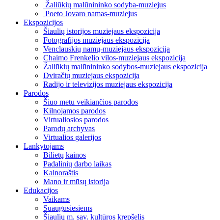
Žaliūkių malūnininko sodyba-muziejus
Poeto Jovaro namas-muziejus
Ekspozicijos
Šiaulių istorijos muziejaus ekspozicija
Fotografijos muziejaus ekspozicija
Venclauskių namų-muziejaus ekspozicija
Chaimo Frenkelio vilos-muziejaus ekspozicija
Žaliūkių malūnininko sodybos-muziejaus ekspozicija
Dviračių muziejaus ekspozicija
Radijo ir televizijos muziejaus ekspozicija
Parodos
Šiuo metu veikiančios parodos
Kilnojamos parodos
Virtualiosios parodos
Parodų archyvas
Virtualios galerijos
Lankytojams
Bilietų kainos
Padalinių darbo laikas
Kainoraštis
Mano ir mūsų istorija
Edukacijos
Vaikams
Suaugusiesiems
Šiaulių m. sav. kultūros krepšelis