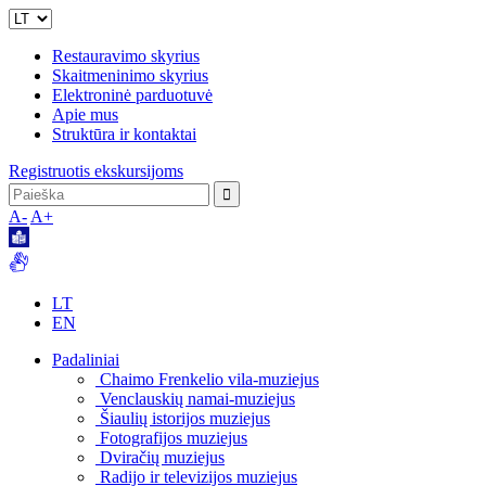
Restauravimo skyrius
Skaitmeninimo skyrius
Elektroninė parduotuvė
Apie mus
Struktūra ir kontaktai
Registruotis ekskursijoms
A-
A+
LT
EN
Padaliniai
Chaimo Frenkelio vila-muziejus
Venclauskių namai-muziejus
Šiaulių istorijos muziejus
Fotografijos muziejus
Dviračių muziejus
Radijo ir televizijos muziejus