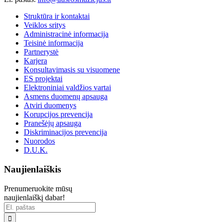
Struktūra ir kontaktai
Veiklos sritys
Administracinė informacija
Teisinė informacija
Partnerystė
Karjera
Konsultavimasis su visuomene
ES projektai
Elektroniniai valdžios vartai
Asmens duomenų apsauga
Atviri duomenys
Korupcijos prevencija
Pranešėjų apsauga
Diskriminacijos prevencija
Nuorodos
D.U.K.
Naujienlaiškis
Prenumeruokite mūsų
naujienlaiškį dabar!
