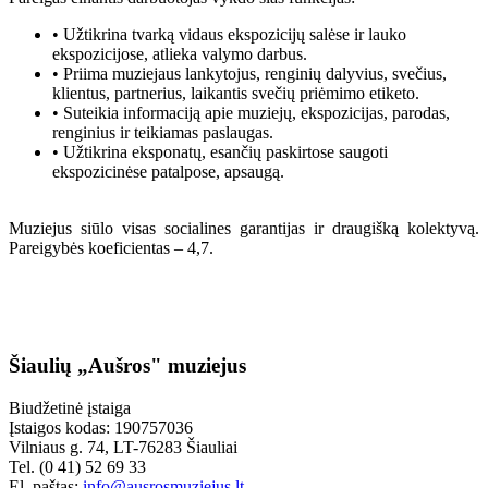
• Užtikrina tvarką vidaus ekspozicijų salėse ir lauko
ekspozicijose, atlieka valymo darbus.
• Priima muziejaus lankytojus, renginių dalyvius, svečius,
klientus, partnerius, laikantis svečių priėmimo etiketo.
• Suteikia informaciją apie muziejų, ekspozicijas, parodas,
renginius ir teikiamas paslaugas.
• Užtikrina eksponatų, esančių paskirtose saugoti
ekspozicinėse patalpose, apsaugą.
Muziejus siūlo visas socialines garantijas ir draugišką kolektyvą.
Pareigybės koeficientas – 4,7.
Šiaulių „Aušros" muziejus
Biudžetinė įstaiga
Įstaigos kodas: 190757036
Vilniaus g. 74, LT-76283 Šiauliai
Tel. (0 41) 52 69 33
El. paštas:
info@ausrosmuziejus.lt