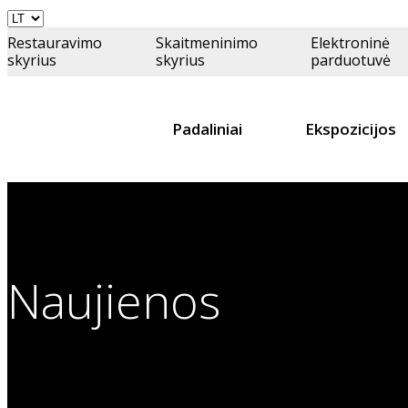
Restauravimo
Skaitmeninimo
Elektroninė
skyrius
skyrius
parduotuvė
Padaliniai
Ekspozicijos
Naujienos