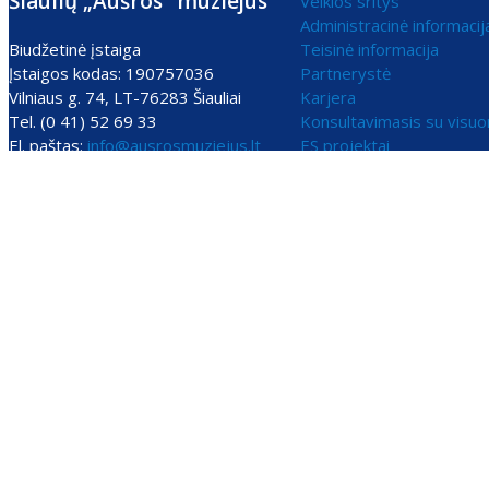
Šiaulių „Aušros" muziejus
Veiklos sritys
Administracinė informacij
Biudžetinė įstaiga
Teisinė informacija
Įstaigos kodas: 190757036
Partnerystė
Vilniaus g. 74, LT-76283 Šiauliai
Karjera
Tel. (0 41) 52 69 33
Konsultavimasis su visu
El. paštas:
info@ausrosmuziejus.lt
ES projektai
Mūsų svetainė naudoja slapukus (angl. cookies). Šie slapukai naudo
Jei Jūs sutinkate, kad šiems tikslams būtų naudojami slapukai, spa
Slapukų naudojimo parinktys
Jūs galite pasirinkti, kuriuos slapukus leidžiate naudoti.
Plačiau apie slapukų ir privatumo politiką
.