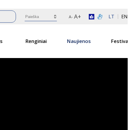
A+
LT
EN
A-
os
Renginiai
Naujienos
Festival