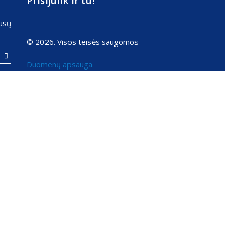
Prisijunk ir tu!
ūsų
© 2026. Visos teisės saugomos

Duomenų apsauga
Sprendimas:
Texus