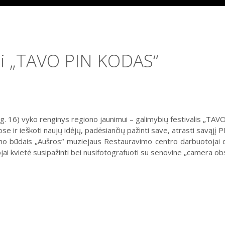
mui „TAVO PIN KODAS“
 g. 16) vyko renginys regiono jaunimui – galimybių festivalis „TAVO
uose ir ieškoti naujų idėjų, padėsiančių pažinti save, atrasti savąjį
idimo būdais „Aušros“ muziejaus Restauravimo centro darbuotojai
ai kvietė susipažinti bei nusifotografuoti su senovine „camera ob