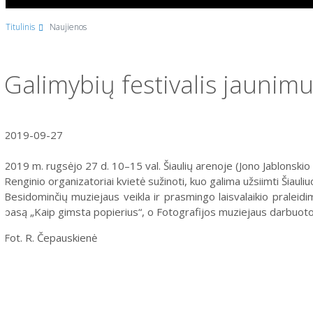
Titulinis
Naujienos
Galimybių festivalis jauni
2019-09-27
2019 m. rugsėjo 27 d. 10–15 val. Šiaulių arenoje (Jono Jablonskio
Renginio organizatoriai kvietė sužinoti, kuo galima užsiimti Šiauli
Besidominčių muziejaus veikla ir prasmingo laisvalaikio prale
pasą „Kaip gimsta popierius“, o Fotografijos muziejaus darbuotoj
Fot. R. Čepauskienė