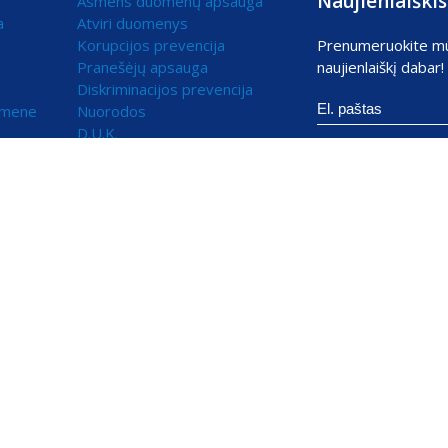
Naujienlaiškis
Asmens duomenų apsauga
a
Atviri duomenys
Korupcijos prevencija
Prenumeruokite m
Pranešėjų apsauga
naujienlaiškį dabar!
Diskriminacijos prevencija
omene
Nuorodos
D.U.K.
jami statistikos ir rinkodaros tikslais.
uskite „Sutinku“ ir toliau naudokitės svetaine.