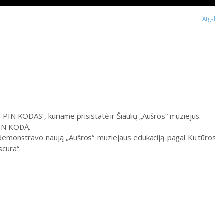
Atgal
 PIN KODAS“, kuriame prisistatė ir Šiaulių „Aušros“ muziejus.
 PIN KODĄ.
 demonstravo naują „Aušros“ muziejaus edukaciją pagal Kultūros
scura“.