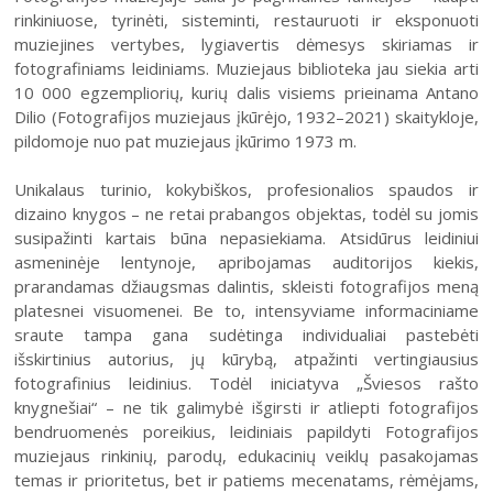
rinkiniuose, tyrinėti, sisteminti, restauruoti ir eksponuoti
muziejines vertybes, lygiavertis dėmesys skiriamas ir
fotografiniams leidiniams. Muziejaus biblioteka jau siekia arti
10 000 egzempliorių, kurių dalis visiems prieinama Antano
Dilio (Fotografijos muziejaus įkūrėjo, 1932–2021) skaitykloje,
pildomoje nuo pat muziejaus įkūrimo 1973 m.
2026 (XXIII festivalis)
Unikalaus turinio, kokybiškos, profesionalios spaudos ir
2025 (XXII festivalis)
dizaino knygos – ne retai prabangos objektas, todėl su jomis
susipažinti kartais būna nepasiekiama. Atsidūrus leidiniui
2024 (XXI festivalis)
asmeninėje lentynoje, apribojamas auditorijos kiekis,
2023 (XX festivalis)
prarandamas džiaugsmas dalintis, skleisti fotografijos meną
platesnei visuomenei. Be to, intensyviame informaciniame
2022 (XIX festivalis)
sraute tampa gana sudėtinga individualiai pastebėti
2021 (XVIII festivalis)
išskirtinius autorius, jų kūrybą, atpažinti vertingiausius
fotografinius leidinius. Todėl iniciatyva „Šviesos rašto
2020 (XVII festivalis)
knygnešiai“ – ne tik galimybė išgirsti ir atliepti fotografijos
2019 (XVI festivalis)
bendruomenės poreikius, leidiniais papildyti Fotografijos
muziejaus rinkinių, parodų, edukacinių veiklų pasakojamas
2018 (XV festivalis)
temas ir prioritetus, bet ir patiems mecenatams, rėmėjams,