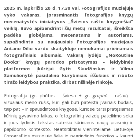
Šiaulių istorijos muziejus
Fotografijos muziejaus ekspozicija
2025 m. lapkričio 20 d. 17.30 val. Fotografijos muziejuje
Šiuo metu veikiančios parodos
Fotografijos muziejus
vyko vakaras, įprasminantis fotografijos knygų
Venclauskių namų-muziejaus ekspozicija
Kilnojamos parodos
Dviračių muziejus
mecenatystės iniciatyvos „Šviesos rašto knygnešiai“
Bilietų kainos
Chaimo Frenkelio vilos-muziejaus ekspozicij
veiklą. Buvo apibendrinti šių metų rezultatai, išreikšta
Virtualiosios parodos
Radijo ir televizijos muziejus
padėka globėjams, mecenatams ir autoriams,
Padalinių darbo laikas
Žaliūkių malūnininko sodybos-muziejaus eks
Vaikams
Parodų archyvas
Žaliūkių malūnininko sodyba-muziejus
supažindinta su naujausiais Fotografijos muziejaus
Kainoraštis
Dviračių muziejaus ekspozicija
Antano Dilio vardo skaitykloje nemokamai prieinamais
Suaugusiesiems
Virtualios galerijos
Poeto Jovaro namas-muziejus
fotografiniais albumais. Vakarą lydėjo „NoRoutine
Mano ir mūsų istorija
Radijo ir televizijos muziejaus ekspozicija
PR
AN
Šiaulių m. sav. kultūros krepšelis
TR
KE
PE
ŠE
SE
Books“ knygų parodos pristatymas – leidybinės
platformos įkūrėjai Gytis Skudžinskas ir Vilma
1
2
Kultūros pasas
Rugpjūtis
2026
Samulionytė pasidalino kūrybiniais iššūkiais ir riboto
Integruotos muziejinės pamokos
tiražo leidybos praktika, dirbat nišinėje rinkoje.
3
4
5
6
7
8
9
Fotografija (gr. phōtos – šviesa + gr.
graphō –
rašau) –
10
11
12
13
14
15
16
vizualaus meno rūšis, kuri gali būti pateikta įvairiais būdais,
taip pat – ir spausdintose knygose, kuriose tarsi pratęsiamas
17
18
19
20
21
22
23
kūrinių gyvavimo laikas, o fotografinių vaizdų pateikimo seka
ir juos lydintis tekstas suteikia kūriniams naujų prasmių ir
24
25
26
27
28
29
30
papildomo konteksto. Neatsitiktinai vieninteliame Lietuvoje
Fotografijos muziejuje šalia jo pagrindinės funkcijos – kaupti
31