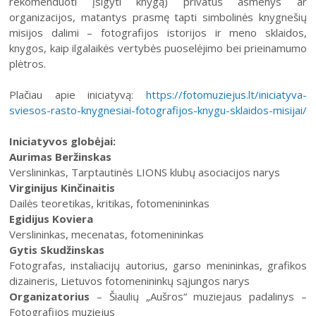
rekomenduoti įsigyti knygą) privatūs asmenys ar
organizacijos, matantys prasmę tapti simbolinės knygnešių
misijos dalimi – fotografijos istorijos ir meno sklaidos,
knygos, kaip ilgalaikės vertybės puoselėjimo bei prieinamumo
plėtros.
Plačiau apie iniciatyvą:
https://fotomuziejus.lt/iniciatyva-
sviesos-rasto-knygnesiai-fotografijos-knygu-sklaidos-misijai/
Iniciatyvos globėjai:
Aurimas Beržinskas
Verslininkas, Tarptautinės LIONS klubų asociacijos narys
Virginijus Kinčinaitis
Dailės teoretikas, kritikas, fotomenininkas
Egidijus Koviera
Verslininkas, mecenatas, fotomenininkas
Gytis Skudžinskas
Fotografas, instaliacijų autorius, garso menininkas, grafikos
dizaineris, Lietuvos fotomenininkų sąjungos narys
Organizatorius
– Šiaulių „Aušros“ muziejaus padalinys –
Fotografijos muziejus