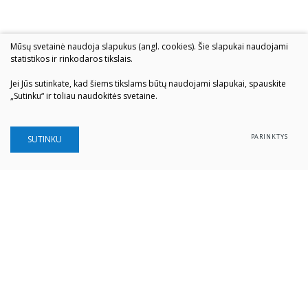
Mūsų svetainė naudoja slapukus (angl. cookies). Šie slapukai naudojami
statistikos ir rinkodaros tikslais.
Jei Jūs sutinkate, kad šiems tikslams būtų naudojami slapukai, spauskite
„Sutinku“ ir toliau naudokitės svetaine.
PARINKTYS
SUTINKU
Šiaulių „Aušros" muziejus
Biudžetinė įstaiga
Įstaigos kodas: 190757036
Vilniaus g. 74, LT-76283 Šiauliai
Tel. (0 41) 52 69 33
El. paštas:
info@ausrosmuziejus.lt