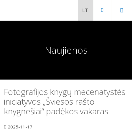
Naujienos
Fotografijos knygų mecenatystės
iniciatyvos „Šviesos rašto
knygnešiai“ padėkos vakaras
Chaimo Frenkelio vila-muziejus
Venclauskių namai-muziejus
2025-11-17
Šiaulių istorijos muziejaus ekspozicija