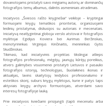
2004–2017 m. festivalis
dovanotojams pristatyti savo mėgiamų autorių ar dominančių
fotografijos temų albumus, dalintis asmeniniais atradimais.
Inciatyvos „Šviesos rašto knygnešiai“ veikloje – kryptingai
formuojami knygų tematikos prioritetai, organizuojami
leidinių pristatymai, diskusijos su autoriais ir mecenatais.
Iniciatyvą neatlygintinai globoja verslo atstovai ir fotografijos
mylėtojai Egidijus Koviera bei Aurimas Beržinskas,
menotyrininkas Virginijus Kinčinaitis, menininkas Gytis
Skudžinskas.
Tikimasi, kad iniciatyvinis projektas tikslingai atlieps
fotografijos profesionalų, mėgėjų, jaunųjų kūrėjų poreikius,
atvers galimybes visuomenei pristatyti Lietuvos ir pasaulio
fotografijos istoriją, technologijas, šiuolaikines ikonas ir
aktualijas, lavins skaitytojų leidybos profesionalumo ir
estetikos skonį, suburs knygų mylėtojus, kurie ir patys taps
aktyviais knygų archyvo formuotojais, atverdami savo
interesų fotografijoje lauką.
Prie iniciatyvos kviečiami prisijungti (tapti mecenatu arba