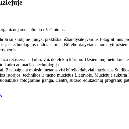
uziejuje
s organizuojamus būrelio užsiėmimus.
dirbti su studijine įranga, praktiškai išbandysite įvairius fotografinius 
jos ir jos technologijos raidos istorija. Būrelio dalyviams numatyti užsiė
ertybėmis.
ntažo režisieriaus darbu, vaizdo efektų kūrimu. Užsiėmimų metu kursite v
to kadro animacijos technologiją.
riai. Besibaigiant mokslo metams visi būrelio dalyviai muziejaus Studijo
ijos istorijos, technikos ir meno muziejus Lietuvoje. Muziejuje sukurta 
uolaikiška fotografine įranga. Centrą sudaro edukacinių programų patal
A