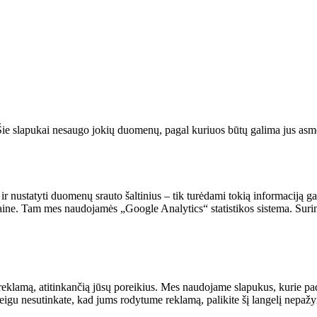
. Šie slapukai nesaugo jokių duomenų, pagal kuriuos būtų galima jus asmeni
 ir nustatyti duomenų srauto šaltinius – tik turėdami tokią informaciją g
vetaine. Tam mes naudojamės „Google Analytics“ statistikos sistema. Suri
reklamą, atitinkančią jūsų poreikius. Mes naudojame slapukus, kurie pade
Jeigu nesutinkate, kad jums rodytume reklamą, palikite šį langelį nepaž