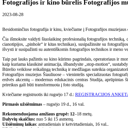
Fotografijos ir kino būrelis Fotografijos m
2023-08-28
Besidominčius fotografija ir kinu, kviečiame į Fotografijos muziejau
Čia išmoksite valdyti šiuolaikinę profesionalią fotografijos techniką, 
cianotipijos, „pinhole“ ir kitas technikas), susipažinsite su fotografi
išvysti ir susipažinti su autentiškomis fotografijos technikos ir meno v
Taip pat lauks pažintis su kino kūrimo pagrindais, operatoriaus ir mo
kaip kuriama klasikinė animacija, išbandysite „stop-motion“, sustabdy
Būrelio veiklose reikalingą techniką ir medžiagas suteikia organizato
Fotografijos muziejus Šiauliuose – vienintelis specializuotas fotograf
erdvės akcentų – modernus edukacinis centras Studija, aprūpintas ši
prireikus gali būti transformuota į foto studiją.
Kviečiame registruotis iki rugsėjo 17 d.:
REGISTRACIJOS ANKET
Pirmasis užsiėmimas
– rugsėjo 19 d., 16 val.
Rekomenduojama amžiaus grupė: 12
–18 metų.
Dalyvių skaičius:
nuo 5 iki 15 asmenų.
Užsiėmimų laikas
: antradieniais ir ketvirtadieniais, 16 val..