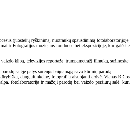
procesus (juostelių ryškinimą, nuotraukų spausdinimą fotolaboratorijoje,
mimai ir Fotografijos muziejaus fonduose bei ekspozicijoje, kur galėsite
aizdo klipą, televizijos reportažą, trumpametražį filmuką, sužinosite,
s parodų salėje patys surengs baigiamąją savo kūrinių parodą.
kūrybiška, daugiafunkcinė, fotografija alsuojanti erdvė. Vienas iš šios
pa, fotolaboratorija ir mažoji parodų bei vaizdo peržiūrų salė, kuri