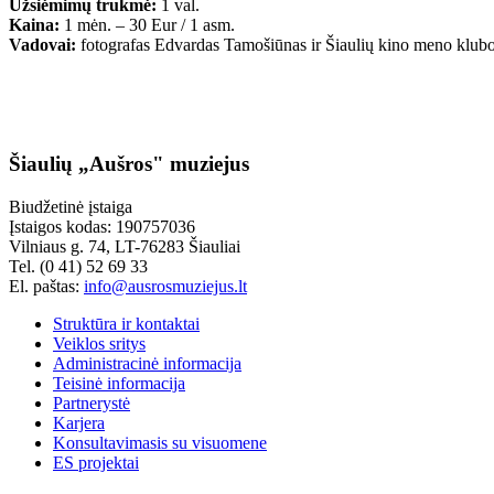
Užsiėmimų trukmė:
1 val.
Kaina:
1 mėn. – 30 Eur / 1 asm.
Vadovai:
fotografas Edvardas Tamošiūnas ir Šiaulių kino meno klub
Šiaulių „Aušros" muziejus
Biudžetinė įstaiga
Įstaigos kodas: 190757036
Vilniaus g. 74, LT-76283 Šiauliai
Tel. (0 41) 52 69 33
El. paštas:
info@ausrosmuziejus.lt
Struktūra ir kontaktai
Veiklos sritys
Administracinė informacija
Teisinė informacija
Partnerystė
Karjera
Konsultavimasis su visuomene
ES projektai