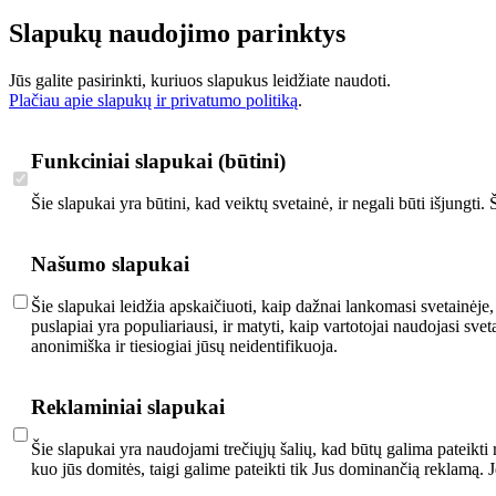
Slapukų naudojimo parinktys
Jūs galite pasirinkti, kuriuos slapukus leidžiate naudoti.
Plačiau apie slapukų ir privatumo politiką
.
Funkciniai slapukai (būtini)
Šie slapukai yra būtini, kad veiktų svetainė, ir negali būti išjungti
Našumo slapukai
Šie slapukai leidžia apskaičiuoti, kaip dažnai lankomasi svetainėje,
puslapiai yra populiariausi, ir matyti, kaip vartotojai naudojasi s
anonimiška ir tiesiogiai jūsų neidentifikuoja.
Reklaminiai slapukai
Šie slapukai yra naudojami trečiųjų šalių, kad būtų galima pateikti 
kuo jūs domitės, taigi galime pateikti tik Jus dominančią reklamą. 