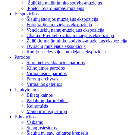
Žaliūkių malūnininko sodyba-muziejus
Poeto Jovaro namas-muziejus
Ekspozicijos
Šiaulių istorijos muziejaus ekspozicija
Fotografijos muziejaus ekspozicija
Venclauskių namų-muziejaus ekspozicija
Chaimo Frenkelio vilos-muziejaus ekspozicija
Žaliūkių malūnininko sodybos-muziejaus ekspozicija
Dviračių muziejaus ekspozicija
Radijo ir televizijos muziejaus ekspozicija
Parodos
Šiuo metu veikiančios parodos
Kilnojamos parodos
Virtualiosios parodos
Parodų archyvas
Virtualios galerijos
Lankytojams
Bilietų kainos
Padalinių darbo laikas
Kainoraštis
Mano ir mūsų istorija
Edukacijos
Vaikams
Suaugusiesiems
Šiaulių m. sav. kultūros krepšelis