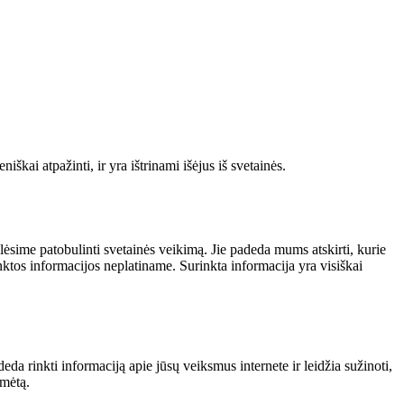
škai atpažinti, ir yra ištrinami išėjus iš svetainės.
alėsime patobulinti svetainės veikimą. Jie padeda mums atskirti, kurie
nktos informacijos neplatiname. Surinkta informacija yra visiškai
da rinkti informaciją apie jūsų veiksmus internete ir leidžia sužinoti,
ymėtą.