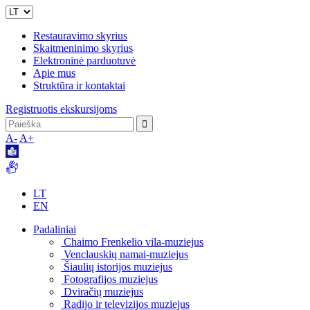
Restauravimo skyrius
Skaitmeninimo skyrius
Elektroninė parduotuvė
Apie mus
Struktūra ir kontaktai
Registruotis ekskursijoms
A-
A+
LT
EN
Padaliniai
Chaimo Frenkelio vila-muziejus
Venclauskių namai-muziejus
Šiaulių istorijos muziejus
Fotografijos muziejus
Dviračių muziejus
Radijo ir televizijos muziejus