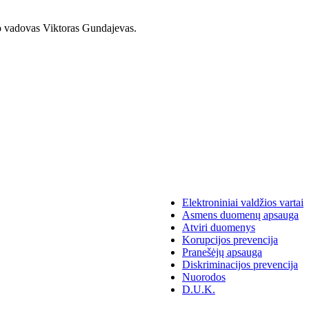
o vadovas Viktoras Gundajevas.
Elektroniniai valdžios vartai
Asmens duomenų apsauga
Atviri duomenys
Korupcijos prevencija
Pranešėjų apsauga
Diskriminacijos prevencija
Nuorodos
D.U.K.