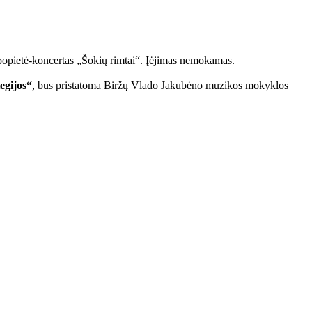
 popietė-koncertas „Šokių rimtai“. Įėjimas nemokamas.
egijos“
, bus pristatoma Biržų Vlado Jakubėno muzikos mokyklos