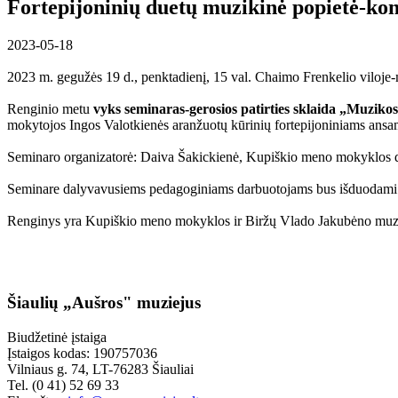
Fortepijoninių duetų muzikinė popietė-kon
2023-05-18
2023 m. gegužės 19 d., penktadienį, 15 val. Chaimo Frenkelio viloje-
Renginio metu
vyks seminaras-gerosios patirties sklaida „Muziko
mokytojos Ingos Valotkienės aranžuotų kūrinių fortepijoniniams ansamb
Seminaro organizatorė: Daiva Šakickienė, Kupiškio meno mokyklos d
Seminare dalyvavusiems pedagoginiams darbuotojams bus išduodami p
Renginys yra Kupiškio meno mokyklos ir Biržų Vlado Jakubėno muzik
Šiaulių „Aušros" muziejus
Biudžetinė įstaiga
Įstaigos kodas: 190757036
Vilniaus g. 74, LT-76283 Šiauliai
Tel. (0 41) 52 69 33