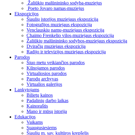
Žaliūkių malūnininko sodyba-muziejus
Poeto Jovaro namas-muziejus
Ekspozicijos
Šiaulių istorijos muziejaus ekspozicija
Fotografijos muziejaus ekspozicija
Venclauskių namų-muziejaus ekspozicija
Chaimo Frenkelio vilos-muziejaus ekspozicija
Žaliūkių malūnininko sodybos-muziejaus ekspozicija
Dviračių muziejaus ekspozicija
Radijo ir televizijos muziejaus ekspozicija
Parodos
Šiuo metu veikiančios parodos
Kilnojamos parodos
Virtualiosios parodos
Parodų archyvas
Virtualios galerijos
Lankytojams
Bilietų kainos
Padalinių darbo laikas
Kainoraštis
Mano ir mūsų istorija
Edukacijos
Vaikams
Suaugusiesiems
Šiaulių m. sav. kultūros krepšelis