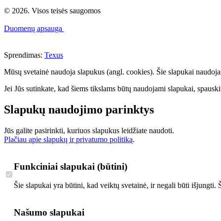
© 2026. Visos teisės saugomos
Duomenų apsauga
Sprendimas:
Texus
Mūsų svetainė naudoja slapukus (angl. cookies). Šie slapukai naudojami 
Jei Jūs sutinkate, kad šiems tikslams būtų naudojami slapukai, spauskit
Slapukų naudojimo parinktys
Jūs galite pasirinkti, kuriuos slapukus leidžiate naudoti.
Plačiau apie slapukų ir privatumo politiką
.
Funkciniai slapukai (būtini)
Šie slapukai yra būtini, kad veiktų svetainė, ir negali būti išjungti
Našumo slapukai