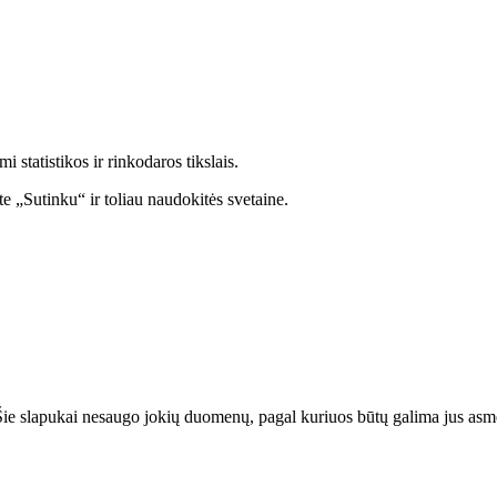
statistikos ir rinkodaros tikslais.
e „Sutinku“ ir toliau naudokitės svetaine.
. Šie slapukai nesaugo jokių duomenų, pagal kuriuos būtų galima jus asmeni