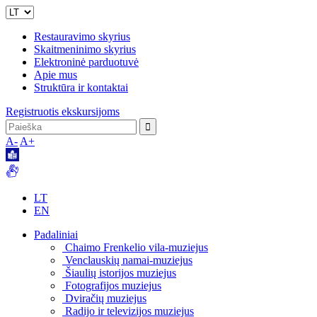
Restauravimo skyrius
Skaitmeninimo skyrius
Elektroninė parduotuvė
Apie mus
Struktūra ir kontaktai
Registruotis ekskursijoms
A-
A+
LT
EN
Padaliniai
Chaimo Frenkelio vila-muziejus
Venclauskių namai-muziejus
Šiaulių istorijos muziejus
Fotografijos muziejus
Dviračių muziejus
Radijo ir televizijos muziejus