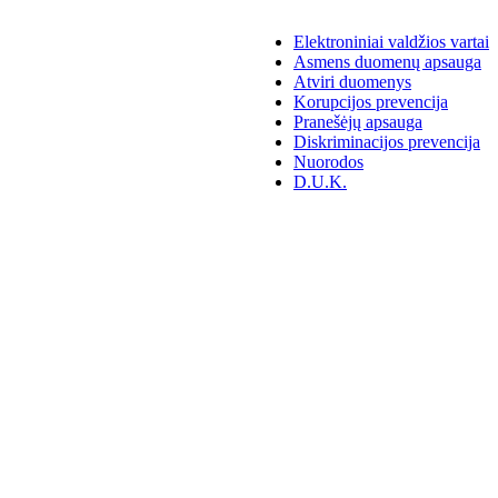
Elektroniniai valdžios vartai
Asmens duomenų apsauga
Atviri duomenys
Korupcijos prevencija
Pranešėjų apsauga
Diskriminacijos prevencija
Nuorodos
D.U.K.