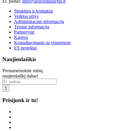
El. paštas:
info@ausrosmuziejus.lt
Struktūra ir kontaktai
Veiklos sritys
Administracinė informacija
Teisinė informacija
Partnerystė
Karjera
Konsultavimasis su visuomene
ES projektai
Naujienlaiškis
Prenumeruokite mūsų
naujienlaiškį dabar!

Prisijunk ir tu!