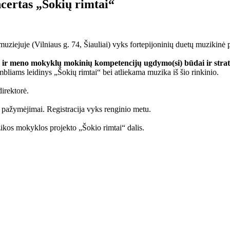
certas „Šokių rimtai“
muziejuje (Vilniaus g. 74, Šiauliai) vyks fortepijoninių duetų muzikinė
s ir meno mokyklų mokinių kompetencijų ugdymo(si) būdai ir strat
liams leidinys „Šokių rimtai“ bei atliekama muzika iš šio rinkinio.
irektorė.
ažymėjimai. Registracija vyks renginio metu.
os mokyklos projekto „Šokio rimtai“ dalis.