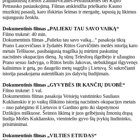
priglaudusių Elenos Žalinkevičaitės-Petrauskienės bei Kipro
Petrausko pasiaukojimą. Filmas atskleidžia prieškario Kauno
muzikinį pasaulį, karo išskirtas šeimas ir mergaitę, tapusią jų likimus
sujungusiu ženklu.
Dokumentinis filmas „PALIEKU TAU SAVO VAIKĄ“
Filmo trukmė: 40 min.
Dokumentinis filmas „Palieku tau savo vaiką...“ pasakoja tikrą
Prano Laucevičiaus ir žydaitės Rūtos Gurvičiūtės meilės istoriją karo
metais Telšiuose, pasibaigusią tragiška jų mirtimi paskutinę
nacistinės okupacijos dieną. Jų sūnų Telesforą išgelbėjo ir užaugino
Prano sesuo Jadvyga, o Rūtos brolis Jakovas, stebuklingai išgyvenęs
kalinimus ir getą, po daugelio metų sugrįžo į Lietuvą. Ši sukrečianti
istorija pasakojama autentiškais jos dalyvių liudijimais.
Dokumentinis filmas „GYVYBĖS IR KANČIŲ DUOBĖ“
Filmo trukmė: 1 val.
Dokumentinis filmas pasakoja Veisiejų vaistininko Sauliaus
Kuklianskio ir jo vaikų išlikimo istoriją nacistinės okupacijos metais
– nuo pabėgimo iš Lietuvos ir Gardino geto iki slapstymosi
Dzūkijos miškuose. Šeimos likimą ir juos gelbėjusių žmonių drąsą
liudija Mošės Kuklianskio, vienintelio gyvo šių įvykių liudininko,
prisiminimai.
Dokumentinis filmas „VILTIES ETIUDAS“