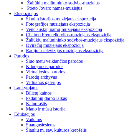
Žaliūkių malūnininko sodyba-muziejus
Poeto Jovaro namas-muziejus
Ekspozicijos
Šiaulių istorijos muziejaus ekspozicija
Fotografijos muziejaus ekspozicija
Venclauskių namų-muziejaus ekspozicija
Chaimo Frenkelio vilos-muziejaus ekspozicija
Žaliūkių malūnininko sodybos-muziejaus ekspozicija
Dviračių muziejaus ekspozicija
Radijo ir televizijos muziejaus ekspozicija
Parodos
Šiuo metu veikiančios parodos
Kilnojamos parodos
Virtualiosios parodos
Parodų archyvas
Virtualios galerijos
Lankytojams
Bilietų kainos
Padalinių darbo laikas
Kainoraštis
Mano ir mūsų istorija
Edukacijos
Vaikams
Suaugusiesiems
Šiaulių m. sav. kultūros krepšelis