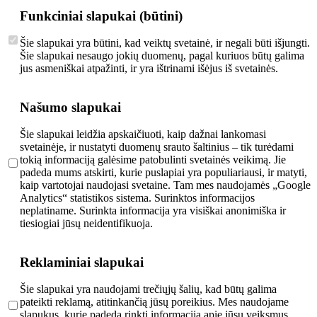
Funkciniai slapukai (būtini)
Šie slapukai yra būtini, kad veiktų svetainė, ir negali būti išjungti.
Šie slapukai nesaugo jokių duomenų, pagal kuriuos būtų galima
jus asmeniškai atpažinti, ir yra ištrinami išėjus iš svetainės.
Našumo slapukai
Šie slapukai leidžia apskaičiuoti, kaip dažnai lankomasi
svetainėje, ir nustatyti duomenų srauto šaltinius – tik turėdami
tokią informaciją galėsime patobulinti svetainės veikimą. Jie
padeda mums atskirti, kurie puslapiai yra populiariausi, ir matyti,
kaip vartotojai naudojasi svetaine. Tam mes naudojamės „Google
Analytics“ statistikos sistema. Surinktos informacijos
neplatiname. Surinkta informacija yra visiškai anonimiška ir
tiesiogiai jūsų neidentifikuoja.
Reklaminiai slapukai
Šie slapukai yra naudojami trečiųjų šalių, kad būtų galima
pateikti reklamą, atitinkančią jūsų poreikius. Mes naudojame
slapukus, kurie padeda rinkti informaciją apie jūsų veiksmus