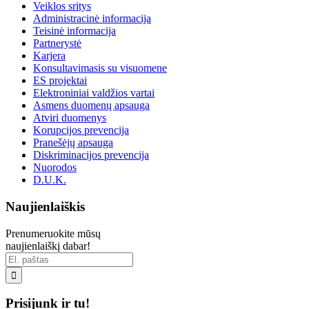
Veiklos sritys
Administracinė informacija
Teisinė informacija
Partnerystė
Karjera
Konsultavimasis su visuomene
ES projektai
Elektroniniai valdžios vartai
Asmens duomenų apsauga
Atviri duomenys
Korupcijos prevencija
Pranešėjų apsauga
Diskriminacijos prevencija
Nuorodos
D.U.K.
Naujienlaiškis
Prenumeruokite mūsų
naujienlaiškį dabar!

Prisijunk ir tu!