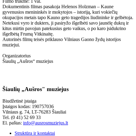
Filmo trukmė: 1 val.
Dokumentinis filmas pasakoja Helenos Holzman – Kaune
gyvenusios menininkės ir mokytojos – istoriją, kuri vokiečių
okupacijos metais tapo Kauno geto tragedijos liudininke ir gelbėtoja.
Netekusi vyro ir dukters, ji pasiryžo išgelbėti savo jaunėlę dukrą ir
kitus mirtin pavojun patekusius geto vaikus, o po karo įsidukrino
išgelbėtą Frumą Vitkinaitę.
Autorinės filmų teisės priklauso Vilniaus Gaono žydų istorijos
muziejui.
Organizatorius
Šiaulių „Aušros“ muziejus
Šiaulių „Aušros" muziejus
Biudžetinė įstaiga
Įstaigos kodas: 190757036
Vilniaus g. 74, LT-76283 Šiauliai
Tel. (0 41) 52 69 33
El. paštas:
info@ausrosmuziejus.lt
Struktūra ir kontaktai