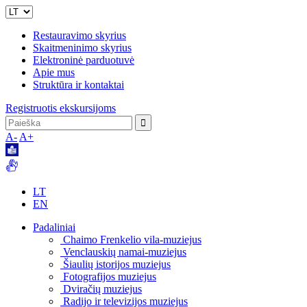
Restauravimo skyrius
Skaitmeninimo skyrius
Elektroninė parduotuvė
Apie mus
Struktūra ir kontaktai
Registruotis ekskursijoms
A-
A+
LT
EN
Padaliniai
Chaimo Frenkelio vila-muziejus
Venclauskių namai-muziejus
Šiaulių istorijos muziejus
Fotografijos muziejus
Dviračių muziejus
Radijo ir televizijos muziejus