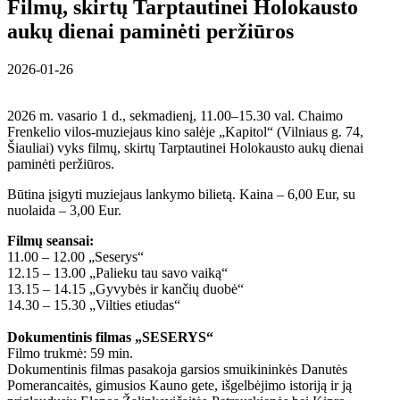
Filmų, skirtų Tarptautinei Holokausto
aukų dienai paminėti peržiūros
2026-01-26
2026 m. vasario 1 d., sekmadienį, 11.00–15.30 val. Chaimo
Frenkelio vilos-muziejaus kino salėje „Kapitol“ (Vilniaus g. 74,
Šiauliai) vyks filmų, skirtų Tarptautinei Holokausto aukų dienai
paminėti peržiūros.
Būtina įsigyti muziejaus lankymo bilietą. Kaina – 6,00 Eur, su
nuolaida – 3,00 Eur.
Filmų seansai:
11.00 – 12.00 „Seserys“
12.15 – 13.00 „Palieku tau savo vaiką“
13.15 – 14.15 „Gyvybės ir kančių duobė“
14.30 – 15.30 „Vilties etiudas“
Dokumentinis filmas „SESERYS“
Filmo trukmė: 59 min.
Dokumentinis filmas pasakoja garsios smuikininkės Danutės
Pomerancaitės, gimusios Kauno gete, išgelbėjimo istoriją ir ją