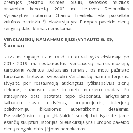
premijos įteikimo iškilmes, Šiaulių senosios muzikos
ansamblio koncertą. 2003 m. Lietuvos Respublikos
Vyriausybės nutarimu Chaimo Frenkelio vila paskelbta
kultūros paminklu. Ši ekskursija yra Europos paveldo dienų
renginių dalis. Įėjimas nemokamas.
VENCLAUSKIŲ NAMAI-MUZIEJUS (VYTAUTO G. 89,
ŠIAULIAI)
2022 m. rugsėjo 17 ir 18 d. 11.30 val. vyks ekskursija po
2017–2019 m. restauruotus Venclauskių namus-muziejų,
tarpukariu vadintus „Baltaisiais rūmais“. Jos metu pažinsite
tarpukario Lietuvos šviesuolių Venclauskių namų interjerus.
Išvysite per restauraciją atidengtus ryškiaspalvius sienų
dekorus, sužinosite apie to meto interjero madas. Po
atnaujinimo pats pastatas tapo eksponatu, lankytojams
kalbančiu savo erdvėmis, proporcijomis, interjerų
polichromija, išlikusiomis autentiškomis detalėmis.
Pasivaikščiosite ir po „Našlaičių“ sodelį bei išgirsite jame
esančių skulptūrų istorijas. Ši ekskursija yra Europos paveldo
dienų renginių dalis. Įėjimas nemokamas.