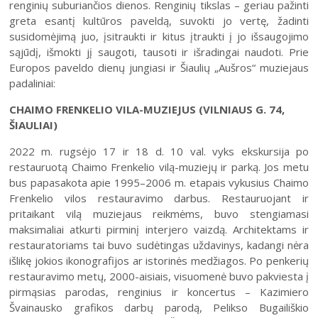
renginių suburiančios dienos. Renginių tikslas – geriau pažinti
greta esantį kultūros paveldą, suvokti jo vertę, žadinti
susidomėjimą juo, įsitraukti ir kitus įtraukti į jo išsaugojimo
sąjūdį, išmokti jį saugoti, tausoti ir išradingai naudoti. Prie
Europos paveldo dienų jungiasi ir Šiaulių „Aušros“ muziejaus
padaliniai:
CHAIMO FRENKELIO VILA-MUZIEJUS (VILNIAUS G. 74,
ŠIAULIAI)
2022 m. rugsėjo 17 ir 18 d. 10 val. vyks ekskursija po
restauruotą Chaimo Frenkelio vilą-muziejų ir parką. Jos metu
bus papasakota apie 1995–2006 m. etapais vykusius Chaimo
Frenkelio vilos restauravimo darbus. Restauruojant ir
pritaikant vilą muziejaus reikmėms, buvo stengiamasi
maksimaliai atkurti pirminį interjero vaizdą. Architektams ir
restauratoriams tai buvo sudėtingas uždavinys, kadangi nėra
išlikę jokios ikonografijos ar istorinės medžiagos. Po penkerių
restauravimo metų, 2000-aisiais, visuomenė buvo pakviesta į
pirmąsias parodas, renginius ir koncertus – Kazimiero
Švainausko grafikos darbų parodą, Pelikso Bugailiškio