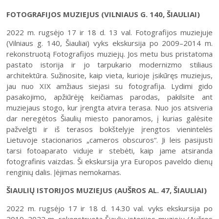
FOTOGRAFIJOS MUZIEJUS (VILNIAUS G. 140, ŠIAULIAI)
2022 m. rugsėjo 17 ir 18 d. 13 val. Fotografijos muziejuje
(Vilniaus g. 140, Šiauliai) vyks ekskursija po 2009–2014 m.
rekonstruotą Fotografijos muziejų. Jos metu bus pristatoma
pastato istorija ir jo tarpukario modernizmo stiliaus
architektūra. Sužinosite, kaip vieta, kurioje įsikūręs muziejus,
jau nuo XIX amžiaus siejasi su fotografija. Lydimi gido
pasakojimo, apžiūrėję keičiamas parodas, pakilsite ant
muziejaus stogo, kur įrengta atvira terasa. Nuo jos atsiveria
dar neregėtos Šiaulių miesto panoramos, į kurias galėsite
pažvelgti ir iš terasos bokštelyje įrengtos vienintelės
Lietuvoje stacionarios „cameros obscuros“. Ji leis pasijusti
tarsi fotoaparato viduje ir stebėti, kaip jame atsiranda
fotografinis vaizdas. Ši ekskursija yra Europos paveldo dienų
renginių dalis. Įėjimas nemokamas.
ŠIAULIŲ ISTORIJOS MUZIEJUS (AUŠROS AL. 47, ŠIAULIAI)
2022 m. rugsėjo 17 ir 18 d. 14.30 val. vyks ekskursija po