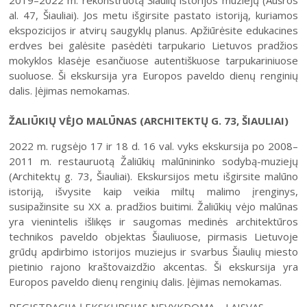
2019–2022 m. rekonstruotą Šiaulių istorijos muziejų (Aušros
al. 47, Šiauliai). Jos metu išgirsite pastato istoriją, kuriamos
ekspozicijos ir atvirų saugyklų planus. Apžiūrėsite edukacines
erdves bei galėsite pasėdėti tarpukario Lietuvos pradžios
mokyklos klasėje esančiuose autentiškuose tarpukariniuose
suoluose. Ši ekskursija yra Europos paveldo dienų renginių
dalis. Įėjimas nemokamas.
ŽALIŪKIŲ VĖJO MALŪNAS (ARCHITEKTŲ G. 73, ŠIAULIAI)
2022 m. rugsėjo 17 ir 18 d. 16 val. vyks ekskursija po 2008–
2011 m. restauruotą Žaliūkių malūnininko sodybą-muziejų
(Architektų g. 73, Šiauliai). Ekskursijos metu išgirsite malūno
istoriją, išvysite kaip veikia miltų malimo įrenginys,
susipažinsite su XX a. pradžios buitimi. Žaliūkių vėjo malūnas
yra vienintelis išlikęs ir saugomas medinės architektūros
technikos paveldo objektas Šiauliuose, pirmasis Lietuvoje
grūdų apdirbimo istorijos muziejus ir svarbus Šiaulių miesto
pietinio rajono kraštovaizdžio akcentas. Ši ekskursija yra
Europos paveldo dienų renginių dalis. Įėjimas nemokamas.