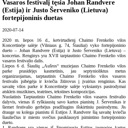
Vasaros festivalį tęsia Johan Randvere
(Estija) ir Justo Šerveniko (Lietuva)
fortepijoninis duetas
2020-07-14
2020 m. liepos 16 d., ketvirtadienį Chaimo Frenkelio vilos
Koncertinėje salėje (Vilniaus g. 74, Šiauliai) vyko fortepijoninio
dueto – Johan Randvere (Estija) ir Justo Šerveniko (Lietuva) –
koncertas. Renginys yra XVII tarptautinio Chaimo Frenkelio vilos
vasaros festivalio dalis.
Liepos 6 d. Šiaulių „Aušros“ muziejaus Chaimo Frenkelio vilos
parke prasidėjęs kasmetinis, jau septynioliktus metus
organizuojamas, tarptautinis Chaimo Frenkelio vilos vasaros
festivalis įsibėgėja ir kviečia žiūrovus į įvairius renginius. Kas
savaitę vilos parke ir Koncertinėje salėje vyksiantys pasirodymai
atskleis muzikines, teatrines, tekstines kompozicijas.
Nuolatinis Tarptautinio Chaimo Frenkelio vilos vasaros festivalio
dalyvis, vienas iš ryškiausių savo kartos pianistų J. Šervenikas ir
šiemet festivalio gerbėjus pradžiugins išskirtiniu pasirodymu. Jis
drauge su kolega pianistu iš Estijos J. Randvere šią savaitę kviečia
šiauliečius ir miesto svečius pasiklausyti įsimintino fortepijoninio
dueto.
J. Randvere yra vienas iš žinomiausių Estijos jaunosios kartos