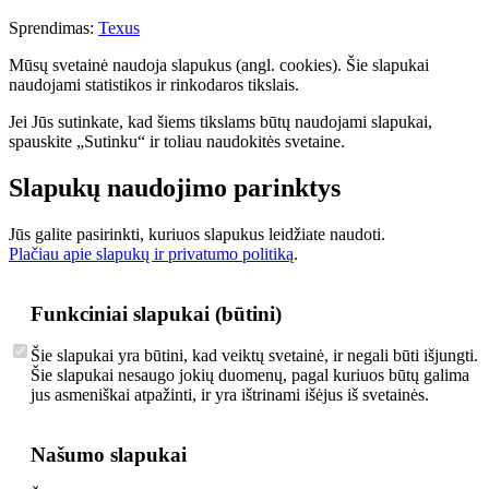
Sprendimas:
Texus
Mūsų svetainė naudoja slapukus (angl. cookies). Šie slapukai
naudojami statistikos ir rinkodaros tikslais.
Jei Jūs sutinkate, kad šiems tikslams būtų naudojami slapukai,
spauskite „Sutinku“ ir toliau naudokitės svetaine.
Slapukų naudojimo parinktys
Jūs galite pasirinkti, kuriuos slapukus leidžiate naudoti.
Plačiau apie slapukų ir privatumo politiką
.
Funkciniai slapukai (būtini)
Šie slapukai yra būtini, kad veiktų svetainė, ir negali būti išjungti.
Šie slapukai nesaugo jokių duomenų, pagal kuriuos būtų galima
jus asmeniškai atpažinti, ir yra ištrinami išėjus iš svetainės.
Našumo slapukai