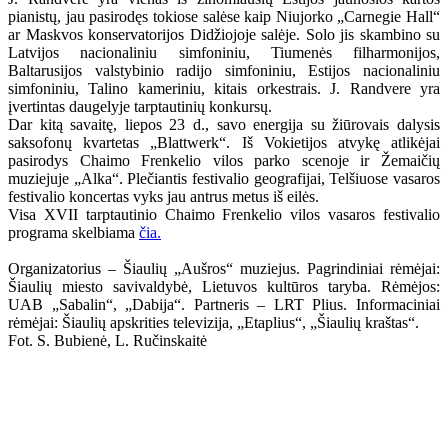
pianistų, jau pasirodęs tokiose salėse kaip Niujorko „Carnegie Hall“
ar Maskvos konservatorijos Didžiojoje salėje. Solo jis skambino su
Latvijos nacionaliniu simfoniniu, Tiumenės filharmonijos,
Baltarusijos valstybinio radijo simfoniniu, Estijos nacionaliniu
simfoniniu, Talino kameriniu, kitais orkestrais. J. Randvere yra
įvertintas daugelyje tarptautinių konkursų.
Dar kitą savaitę, liepos 23 d., savo energija su žiūrovais dalysis
saksofonų kvartetas „Blattwerk“. Iš Vokietijos atvykę atlikėjai
pasirodys Chaimo Frenkelio vilos parko scenoje ir Žemaičių
muziejuje „Alka“. Plečiantis festivalio geografijai, Telšiuose vasaros
festivalio koncertas vyks jau antrus metus iš eilės.
Visa XVII tarptautinio Chaimo Frenkelio vilos vasaros festivalio
programa skelbiama
čia.
Organizatorius – Šiaulių „Aušros“ muziejus. Pagrindiniai rėmėjai:
Šiaulių miesto savivaldybė, Lietuvos kultūros taryba. Rėmėjos:
UAB „Sabalin“, „Dabija“. Partneris – LRT Plius. Informaciniai
rėmėjai: Šiaulių apskrities televizija, „Etaplius“, „Šiaulių kraštas“.
Fot. S. Bubienė, L. Ručinskaitė