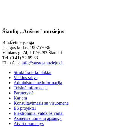
Šiaulių „Aušros" muziejus
Biudžetinė įstaiga
Įstaigos kodas: 190757036
Vilniaus g. 74, LT-76283 Šiauliai
Tel. (0 41) 52 69 33
El. paštas:
info@ausrosmuziejus.lt
Struktūra ir kontaktai
Veiklos sritys
Administracinė informacija
Teisinė informacija
Partnerystė
Karjera
Konsultavimasis su visuomene
ES projektai
Elektroniniai valdžios vartai
Asmens duomenų apsauga
Atviri duomenys