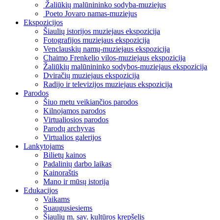
Žaliūkių malūnininko sodyba-muziejus
Poeto Jovaro namas-muziejus
Ekspozicijos
Šiaulių istorijos muziejaus ekspozicija
Fotografijos muziejaus ekspozicija
Venclauskių namų-muziejaus ekspozicija
Chaimo Frenkelio vilos-muziejaus ekspozicija
Žaliūkių malūnininko sodybos-muziejaus ekspozicija
Dviračių muziejaus ekspozicija
Radijo ir televizijos muziejaus ekspozicija
Parodos
Šiuo metu veikiančios parodos
Kilnojamos parodos
Virtualiosios parodos
Parodų archyvas
Virtualios galerijos
Lankytojams
Bilietų kainos
Padalinių darbo laikas
Kainoraštis
Mano ir mūsų istorija
Edukacijos
Vaikams
Suaugusiesiems
Šiaulių m. sav. kultūros krepšelis