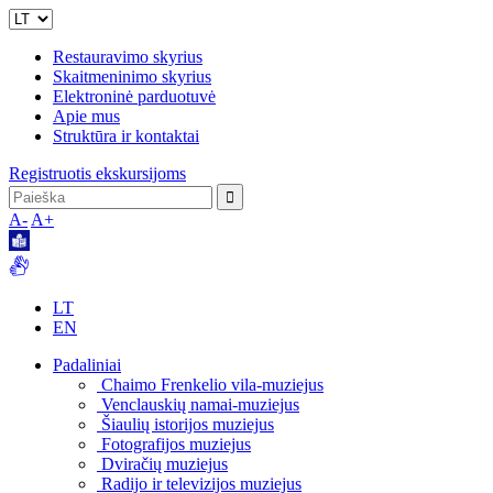
Restauravimo skyrius
Skaitmeninimo skyrius
Elektroninė parduotuvė
Apie mus
Struktūra ir kontaktai
Registruotis ekskursijoms
A-
A+
LT
EN
Padaliniai
Chaimo Frenkelio vila-muziejus
Venclauskių namai-muziejus
Šiaulių istorijos muziejus
Fotografijos muziejus
Dviračių muziejus
Radijo ir televizijos muziejus