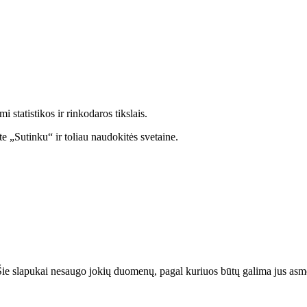
statistikos ir rinkodaros tikslais.
e „Sutinku“ ir toliau naudokitės svetaine.
. Šie slapukai nesaugo jokių duomenų, pagal kuriuos būtų galima jus asmeni