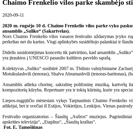
Chaimo Frenkelio vilos parke skambėjo sti
2020-09-11
2020 m. rugsėjo 10 d. Chaimo Frenkelio vilos parke vyko paskutin
ansamblis „Suliko“ (Sakartvelas).
Nors Chaimo Frenkelio vilos vasaros festivalio uždarymas įvyko rug
perkeltas net du kartus. Visgi aplinkybės susidėliojo palankiai ir šiaul
Didelis susidomėjimas koncertu tik patvirtino, kad ansamblis „Suliko“ 
yra įtrauktos į UNESCO pasaulio kultūros paveldo sąrašą.
Kolektyvas „Suliko“ susibūrė 2007 m. Tbilisio valstybiniame Zacharijos
Motsikulashvili (tenoras), Shalva Abramashvili (tenoras-baritonas), (
Ansamblis atlieka chorinę, sakralinę polifoninę muziką, kartvelų lia
kompozitorių kūryba. Repertuare yra ir tokių kūrinių, kurie yra speciali
Liepos-rugpjūčio mėnesiais vykęs Tarptautinis Chaimo Frenkelio vilos
atlikėjai, bet ir svečiai iš Estijos, Vokietijos, Lenkijos. Vienas pasi
Festivalio organizatorius – Šiaulių „Aušros“ muziejus. Pagrindiniai
apskrities televizija“, „Etaplius“, „Šiaulių kraštas“.
Fot. E. Tamošiūnas