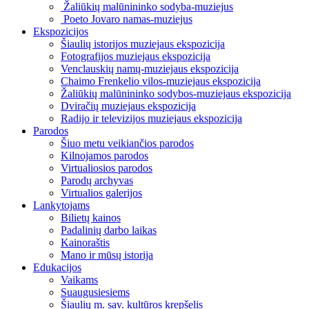
Žaliūkių malūnininko sodyba-muziejus
Poeto Jovaro namas-muziejus
Ekspozicijos
Šiaulių istorijos muziejaus ekspozicija
Fotografijos muziejaus ekspozicija
Venclauskių namų-muziejaus ekspozicija
Chaimo Frenkelio vilos-muziejaus ekspozicija
Žaliūkių malūnininko sodybos-muziejaus ekspozicija
Dviračių muziejaus ekspozicija
Radijo ir televizijos muziejaus ekspozicija
Parodos
Šiuo metu veikiančios parodos
Kilnojamos parodos
Virtualiosios parodos
Parodų archyvas
Virtualios galerijos
Lankytojams
Bilietų kainos
Padalinių darbo laikas
Kainoraštis
Mano ir mūsų istorija
Edukacijos
Vaikams
Suaugusiesiems
Šiaulių m. sav. kultūros krepšelis