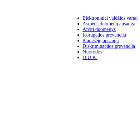
Elektroniniai valdžios vartai
Asmens duomenų apsauga
Atviri duomenys
Korupcijos prevencija
Pranešėjų apsauga
Diskriminacijos prevencija
Nuorodos
D.U.K.