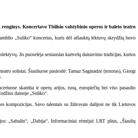
renginys. Koncertavo Tbilisio valstybinio operos ir baleto teatro
amblio „Suliko“ koncertas, kuris dėl atšauktų lėktuvų skrydžių buvo
lektyvų. Jis puoselėja seniausias kartvelų dainavimo tradicijas, kurios
teatro solistai. Šiauliuose pasirodė: Tamaz Saginadze (tenoras), Giorgi
.
oncertuose skamba ir operų arijos, rusų, europiečių bei viso pasaulio
 žodžius dainoje „Suliko“.
es kompozicijas. Savo talentais su žiūrovais dalijosi ne tik Lietuvos
jos: „Sabalin“, „Dabija“. Informaciniai rėmėjai: LRT plius, „Šiaulių