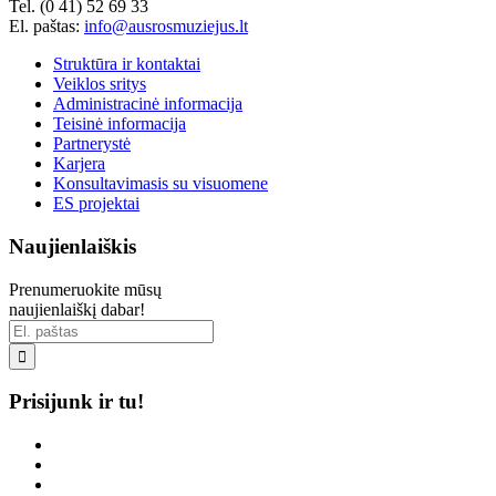
Tel. (0 41) 52 69 33
El. paštas:
info@ausrosmuziejus.lt
Struktūra ir kontaktai
Veiklos sritys
Administracinė informacija
Teisinė informacija
Partnerystė
Karjera
Konsultavimasis su visuomene
ES projektai
Naujienlaiškis
Prenumeruokite mūsų
naujienlaiškį dabar!

Prisijunk ir tu!