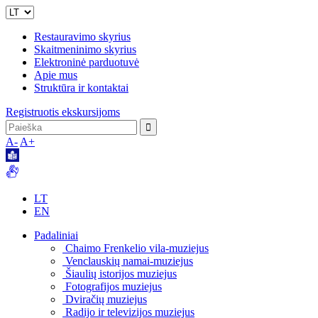
Restauravimo skyrius
Skaitmeninimo skyrius
Elektroninė parduotuvė
Apie mus
Struktūra ir kontaktai
Registruotis ekskursijoms
A-
A+
LT
EN
Padaliniai
Chaimo Frenkelio vila-muziejus
Venclauskių namai-muziejus
Šiaulių istorijos muziejus
Fotografijos muziejus
Dviračių muziejus
Radijo ir televizijos muziejus