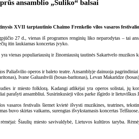
prūs ansamblio „Suliko“ balsai
ysis XVII tarptautinio Chaimo Frenkelio vilos vasaros festivalio 
pjūčio 27 d., vienas iš programos renginių liko neparodytas – tai ans
iečių itin laukiamas koncertas įvyko.
yra vienas populiariausių ir žinomiausių tautinės Sakartvelo muzikos ko
 Paliašvilio operos ir baleto teatre. Ansamblyje dainuoja pagrindiniai 
baritonas), Ivane Galuashvili (bosas-baritonas), Levan Makaridze (bosas)
udies ir miesto folklorą. Kadangi atlikėjai yra operos solistai, jų k
ai parašyti ansambliui. Susirinkusieji vilos parke išgirdo ir lietuviškus
 vasaros festivalis šiemet kvietė išvysti muzikines, teatrines, tekstin
rodymas buvo skirtas vaikams, surengtas išvykstamasis koncertas Telšiuose.
 rėmėjai: Šiaulių miesto savivaldybė, Lietuvos kultūros taryba. Rėmė