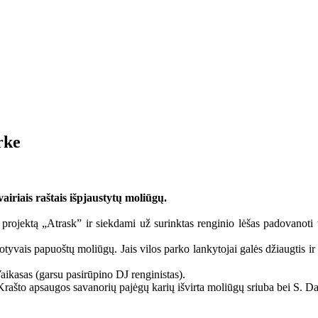
rke
airiais raštais išpjaustytų moliūgų.
projektą „Atrask” ir siekdami už surinktas renginio lėšas padovanoti 
motyvais papuoštų moliūgų. Jais vilos parko lankytojai galės džiaugtis i
aikasas (garsu pasirūpino DJ renginistas).
ta, Krašto apsaugos savanorių pajėgų karių išvirta moliūgų sriuba bei S.