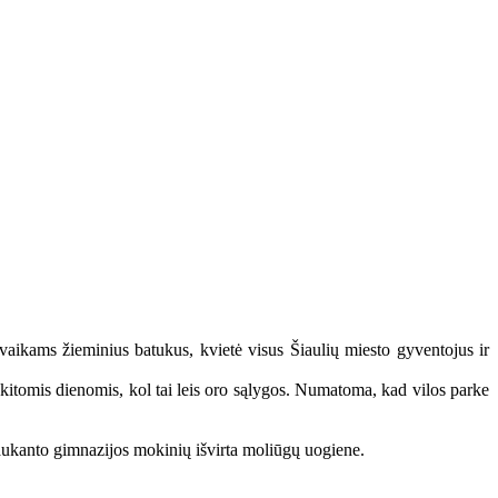
vaikams žieminius batukus, kvietė visus Šiaulių miesto gyventojus ir
r kitomis dienomis, kol tai leis oro sąlygos. Numatoma, kad vilos parke
 Daukanto gimnazijos mokinių išvirta moliūgų uogiene.