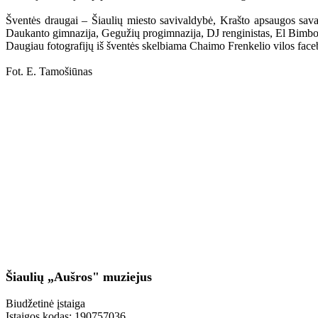
Šventės draugai – Šiaulių miesto savivaldybė, Krašto apsaugos savan
Daukanto gimnazija, Gegužių progimnazija, DJ renginistas, El Bimb
Daugiau fotografijų iš šventės skelbiama Chaimo Frenkelio vilos fa
Fot. E. Tamošiūnas
Šiaulių „Aušros" muziejus
Biudžetinė įstaiga
Įstaigos kodas: 190757036