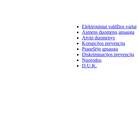
Elektroniniai valdžios vartai
Asmens duomenų apsauga
Atviri duomenys
Korupcijos prevencija
Pranešėjų apsauga
Diskriminacijos prevencija
Nuorodos
D.U.K.