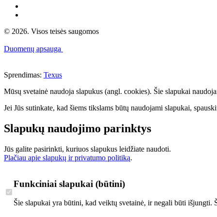
© 2026. Visos teisės saugomos
Duomenų apsauga
Sprendimas:
Texus
Mūsų svetainė naudoja slapukus (angl. cookies). Šie slapukai naudojami 
Jei Jūs sutinkate, kad šiems tikslams būtų naudojami slapukai, spauskit
Slapukų naudojimo parinktys
Jūs galite pasirinkti, kuriuos slapukus leidžiate naudoti.
Plačiau apie slapukų ir privatumo politiką
.
Funkciniai slapukai (būtini)
Šie slapukai yra būtini, kad veiktų svetainė, ir negali būti išjungti