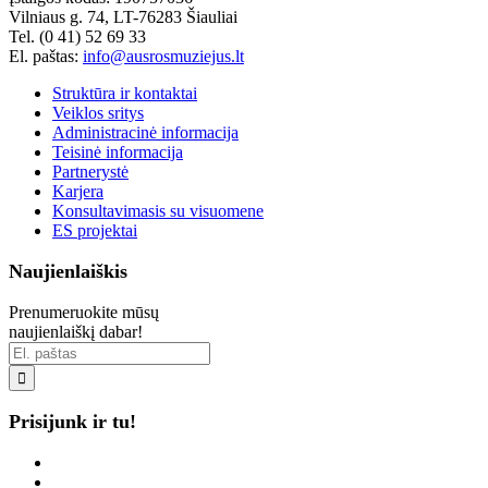
Vilniaus g. 74, LT-76283 Šiauliai
Tel. (0 41) 52 69 33
El. paštas:
info@ausrosmuziejus.lt
Struktūra ir kontaktai
Veiklos sritys
Administracinė informacija
Teisinė informacija
Partnerystė
Karjera
Konsultavimasis su visuomene
ES projektai
Naujienlaiškis
Prenumeruokite mūsų
naujienlaiškį dabar!

Prisijunk ir tu!