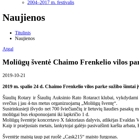
2004–2017 m. festivalis
Naujienos
Titulinis
Naujienos
Atgal
Moliūgų šventė Chaimo Frenkelio vilos pa
2019-10-21
2019 m. spalio 24 d. Chaimo Frenkelio vilos parke sužibo šimtai įv
Šiaulių Rotary ir Šiaulių Auksinio Rato Rotaract klubai, vykdydami 
svečius į jau 4-tus metus organizuojamą „Moliūgų šventę“.
Susirinkusieji išvydo net 700 šviečiančių ir lietuvių liaudies pasakų 
moliūgai bus eksponuojami iki lapkričio 1 d.
Moliūgų šventėje koncertavo X faktoriaus dalyvis, atlikėjas Evaldas V
Kaip ir praėjusiais metais, lankytojai galėjo pasivaišinti karšta arba
Šventėje maistą taup pat ruošė „Cask215“ maisto furgonas.