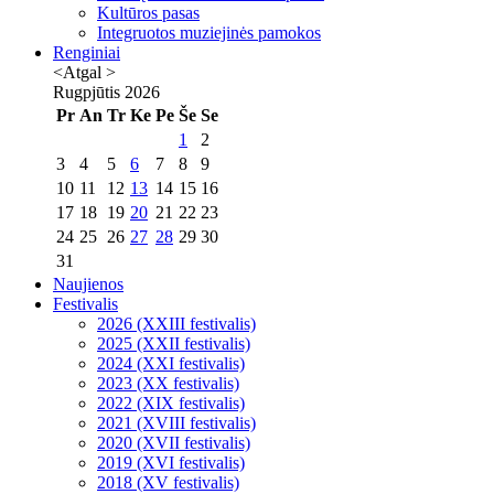
Kultūros pasas
Integruotos muziejinės pamokos
Renginiai
<Atgal
>
Rugpjūtis
2026
Pr
An
Tr
Ke
Pe
Še
Se
1
2
3
4
5
6
7
8
9
10
11
12
13
14
15
16
17
18
19
20
21
22
23
24
25
26
27
28
29
30
31
Naujienos
Festivalis
2026 (XXIII festivalis)
2025 (XXII festivalis)
2024 (XXI festivalis)
2023 (XX festivalis)
2022 (XIX festivalis)
2021 (XVIII festivalis)
2020 (XVII festivalis)
2019 (XVI festivalis)
2018 (XV festivalis)