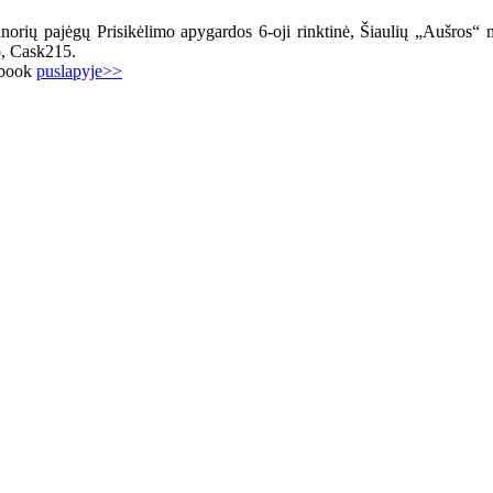
orių pajėgų Prisikėlimo apygardos 6-oji rinktinė, Šiaulių „Aušros“ mu
o, Cask215.
cebook
puslapyje>>