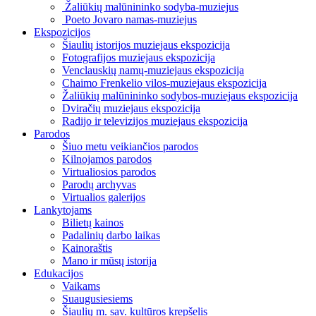
Žaliūkių malūnininko sodyba-muziejus
Poeto Jovaro namas-muziejus
Ekspozicijos
Šiaulių istorijos muziejaus ekspozicija
Fotografijos muziejaus ekspozicija
Venclauskių namų-muziejaus ekspozicija
Chaimo Frenkelio vilos-muziejaus ekspozicija
Žaliūkių malūnininko sodybos-muziejaus ekspozicija
Dviračių muziejaus ekspozicija
Radijo ir televizijos muziejaus ekspozicija
Parodos
Šiuo metu veikiančios parodos
Kilnojamos parodos
Virtualiosios parodos
Parodų archyvas
Virtualios galerijos
Lankytojams
Bilietų kainos
Padalinių darbo laikas
Kainoraštis
Mano ir mūsų istorija
Edukacijos
Vaikams
Suaugusiesiems
Šiaulių m. sav. kultūros krepšelis