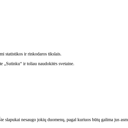
statistikos ir rinkodaros tikslais.
e „Sutinku“ ir toliau naudokitės svetaine.
. Šie slapukai nesaugo jokių duomenų, pagal kuriuos būtų galima jus asmeni