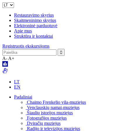
Restauravimo skyrius
Skaitmeninimo skyrius
Elektroninė parduotuvė
Apie mus
Struktūra ir kontaktai
Registruotis ekskursijoms
A-
A+
LT
EN
Padaliniai
Chaimo Frenkelio vila-muziejus
Venclauskių namai-muziejus
Šiaulių istorijos muziejus
Fotografijos muziejus
Dviračių muziejus
Radijo ir televizijos muziejus